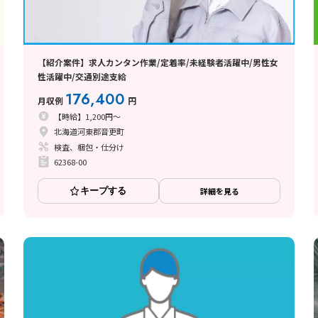
【紹介案件】求人カンタン作業/定着率/未経験者活躍中/男性女
性活躍中/交通別途支給
176,400
月収例
円
【時給】1,200円～
北海道河東郡音更町
検査、梱包・仕分け
62368-00
キープする
詳細を見る