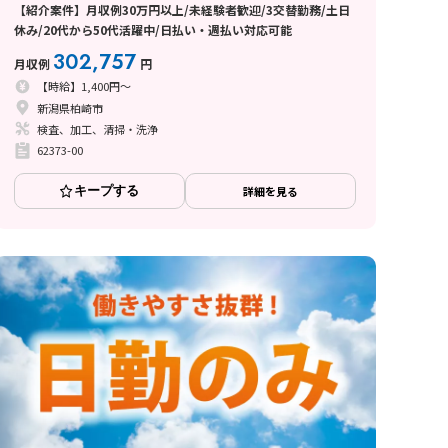
【紹介案件】月収例30万円以上/未経験者歓迎/3交替勤務/土日
休み/20代から50代活躍中/日払い・週払い対応可能
302,757
月収例
円
【時給】1,400円～
新潟県柏崎市
検査、加工、清掃・洗浄
62373-00
キープする
詳細を見る