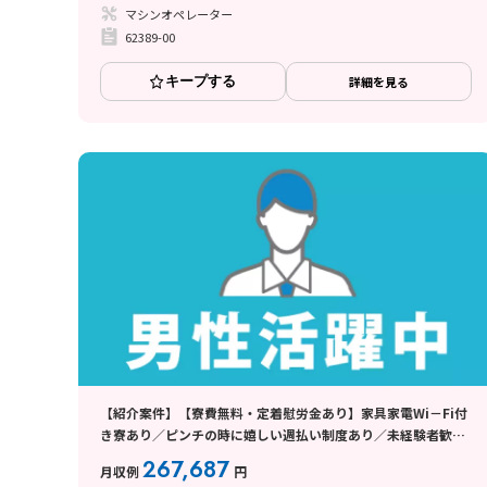
マシンオペレーター
62389-00
キープする
詳細を見る
【紹介案件】【寮費無料・定着慰労金あり】家具家電Wi－Fi付
き寮あり／ピンチの時に嬉しい週払い制度あり／未経験者歓迎
／各種手当あり
267,687
月収例
円