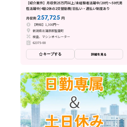
【紹介案件】月収例25万円以上/未経験者活躍中/20代～50代男
性活躍中/4勤2休の2交替勤務/日払い・週払い制度あり
257,725
月収例
円
【時給】1,300円～
新潟県北蒲原郡聖籠町
検査、マシンオペレーター
62375-00
キープする
詳細を見る