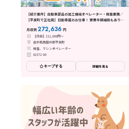
【紹介案件】自動車部品の加工機械オペレーター・検査業務／
【平泉町で正社員】日勤専属のお仕事！ 寮費半額補助もありま
す！
272,636
月収例
円
【月給】211,000円～
岩手県西磐井郡平泉町
検査、マシンオペレーター
62372-00
キープする
詳細を見る