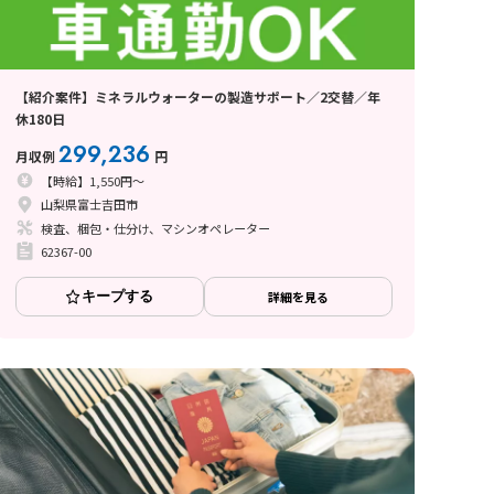
【紹介案件】ミネラルウォーターの製造サポート／2交替／年
休180日
299,236
月収例
円
【時給】1,550円～
山梨県富士吉田市
検査、梱包・仕分け、マシンオペレーター
62367-00
キープする
詳細を見る