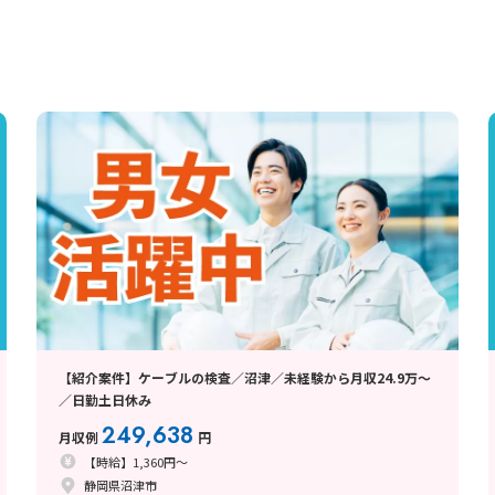
【紹介案件】ケーブルの検査／沼津／未経験から月収24.9万～
／日勤土日休み
249,638
月収例
円
【時給】1,360円～
静岡県沼津市