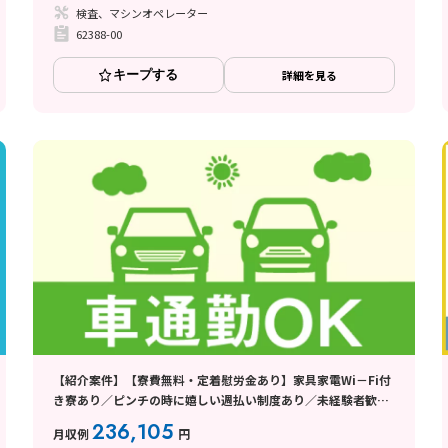
検査、マシンオペレーター
62388-00
キープする
詳細を見る
【紹介案件】【寮費無料・定着慰労金あり】家具家電Wi－Fi付
き寮あり／ピンチの時に嬉しい週払い制度あり／未経験者歓迎
／各種手当あり
236,105
月収例
円