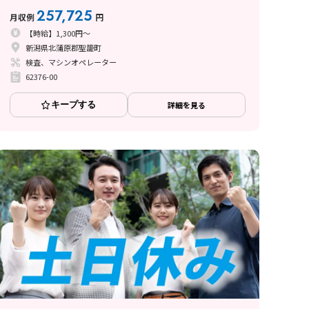
257,725
月収例
円
【時給】1,300円～
新潟県北蒲原郡聖籠町
検査、マシンオペレーター
62376-00
キープする
詳細を見る