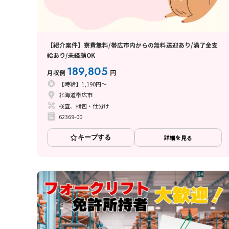
【紹介案件】寮費無料/帯広市内からの無料送迎あり/満了金支
給あり/未経験OK
189,805
月収例
円
【時給】1,190円～
北海道帯広市
検査、梱包・仕分け
62369-00
キープする
詳細を見る