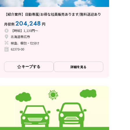
【紹介案件】日勤専属/お得な社員販売あります/無料送迎あり
204,248
月収例
円
【時給】1,130円～
北海道帯広市
検査、梱包・仕分け
62370-00
キープする
詳細を見る