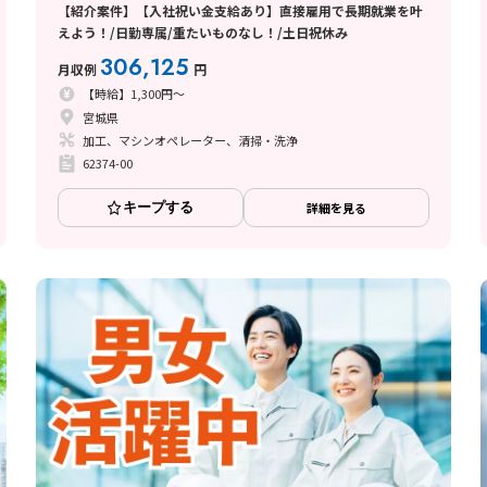
【紹介案件】【入社祝い金支給あり】直接雇用で長期就業を叶
えよう！/日勤専属/重たいものなし！/土日祝休み
306,125
月収例
円
【時給】1,300円～
宮城県
加工、マシンオペレーター、清掃・洗浄
62374-00
キープする
詳細を見る