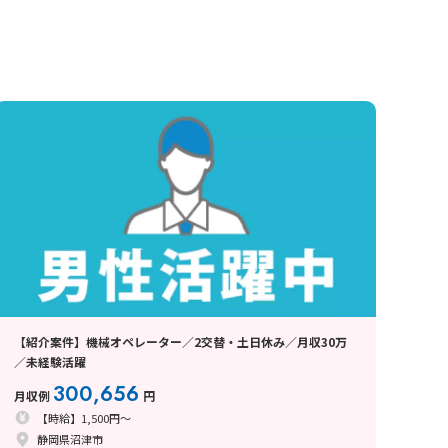
【紹介案件】機械オペレーター／2交替・土日休み／月収30万
／未経験活躍
300,656
月収例
円
【時給】1,500円～
静岡県沼津市