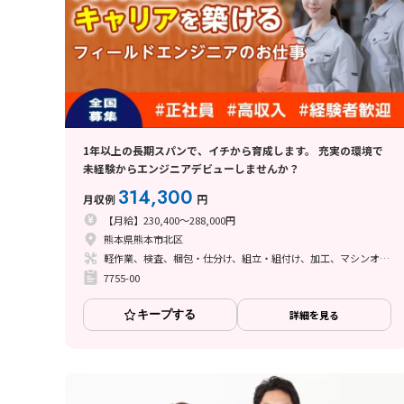
1年以上の長期スパンで、イチから育成します。 充実の環境で
未経験からエンジニアデビューしませんか？
314,300
月収例
円
【月給】230,400～288,000円
熊本県熊本市北区
軽作業、検査、梱包・仕分け、組立・組付け、加工、マシンオペレーター、クリーンルーム、清掃・洗浄、メンテナンス・保全、フォークリフト、座り作業、玉掛け・クレーン、ライン作業、ハンダ付け、鋳造・鍛造、立ち作業、溶接、その他
7755-00
キープする
詳細を見る