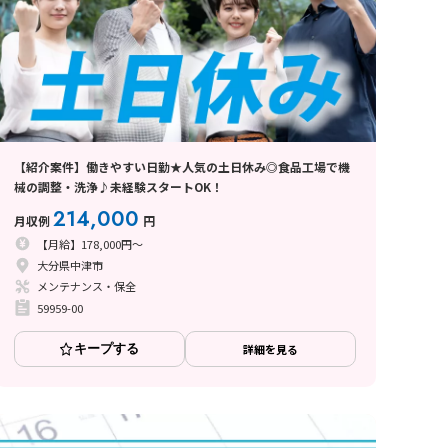
【紹介案件】働きやすい日勤★人気の土日休み◎食品工場で機
械の調整・洗浄♪未経験スタートOK！
214,000
月収例
円
【月給】178,000円～
大分県中津市
メンテナンス・保全
59959-00
キープする
詳細を見る