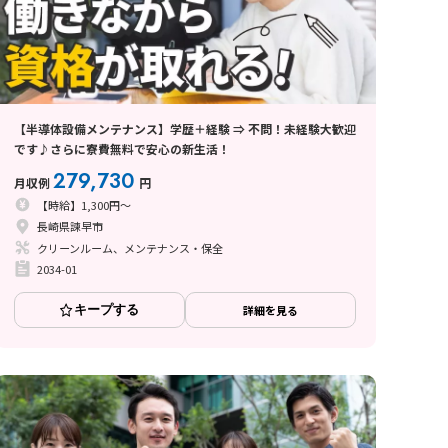
【半導体設備メンテナンス】学歴＋経験 ⇒ 不問！未経験大歓迎
です♪さらに寮費無料で安心の新生活！
279,730
月収例
円
【時給】1,300円～
長崎県諫早市
クリーンルーム、メンテナンス・保全
2034-01
キープする
詳細を見る