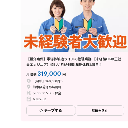
【紹介案件】半導体製造ラインの管理業務 【未経験OKの正社
員エンジニア】嬉しい月給制度!年間休日185日♪
319,000
月収例
円
【月給】260,000円～
熊本県菊池郡菊陽町
メンテナンス・保全
60827-00
キープする
詳細を見る