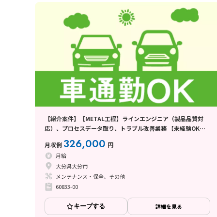
【紹介案件】【METAL工程】ラインエンジニア（製品品質対
応）、プロセスデータ取り、トラブル改善業務 【未経験OKの
正社員エンジニア】嬉しい月給制度!年間休日185日♪
326,000
月収例
円
月給
大分県大分市
メンテナンス・保全、その他
60833-00
キープする
詳細を見る