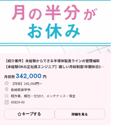
【紹介案件】未経験からできる半導体製造ラインの管理補助
【未経験OKの正社員エンジニア】嬉しい月給制度!年間休日185
日♪
342,000
月収例
円
【月給】260,000円～
長崎県諫早市
軽作業、梱包・仕分け、メンテナンス・保全
60829-00
キープする
詳細を見る