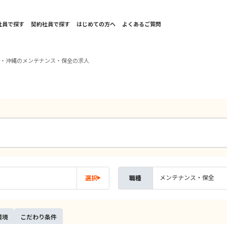
社員で探す
契約社員で探す
はじめての方へ
よくあるご質問
州・沖縄のメンテナンス・保全の求人
メンテナンス・保全
選択
職種
環境
こだ
わり
条件