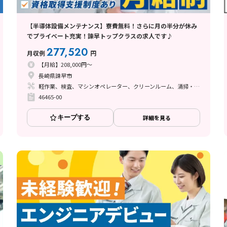
【半導体設備メンテナンス】寮費無料！さらに月の半分が休み
でプライベート充実！諫早トップクラスの求人です♪
277,520
月収例
円
【月給】208,000円～
長崎県諫早市
軽作業、検査、マシンオペレーター、クリーンルーム、清掃・洗浄、品質管理、メンテナンス・保全、立ち作業、インフラ管理（社員寮、備品等）
46465-00
キープする
詳細を見る