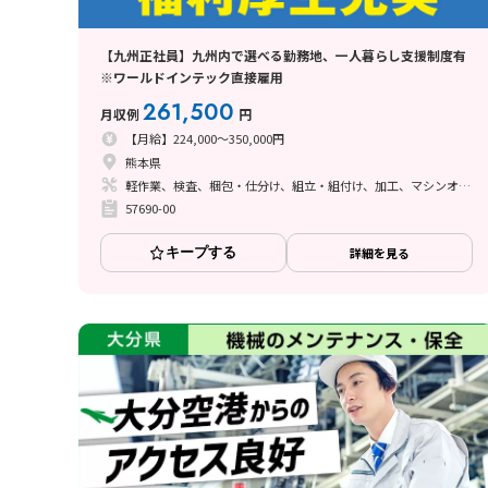
【九州正社員】九州内で選べる勤務地、一人暮らし支援制度有
※ワールドインテック直接雇用
261,500
月収例
円
【月給】224,000～350,000円
熊本県
軽作業、検査、梱包・仕分け、組立・組付け、加工、マシンオペレーター、クリーンルーム、清掃・洗浄、品質管理、メンテナンス・保全、フォークリフト、座り作業、玉掛け・クレーン、ライン作業、ハンダ付け、鋳造・鍛造、立ち作業、溶接、塗装、バリ取り
57690-00
キープする
詳細を見る