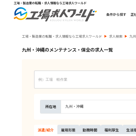
工場・製造業の転職・求人情報なら工場求人ワールド
条件から探す
正
工場・製造業の転職・求人情報なら工場求人ワールド
求人検索
九
九州・沖縄のメンテナンス・保全の求人一覧
九州・沖縄
所在地
派遣/
紹介
雇用
形態
勤務
時間
福利
厚生
生活