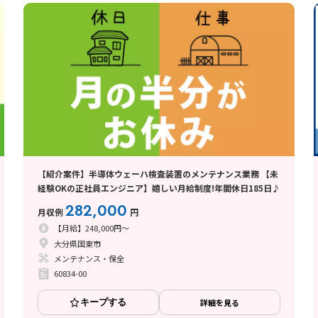
【紹介案件】半導体ウェーハ検査装置のメンテナンス業務 【未
経験OKの正社員エンジニア】嬉しい月給制度!年間休日185日♪
282,000
月収例
円
【月給】248,000円～
大分県国東市
メンテナンス・保全
60834-00
キープする
詳細を見る