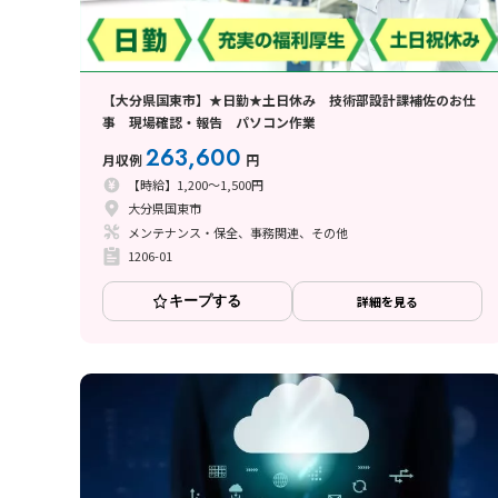
【大分県国東市】★日勤★土日休み 技術部設計課補佐のお仕
事 現場確認・報告 パソコン作業
263,600
月収例
円
【時給】1,200～1,500円
大分県国東市
メンテナンス・保全、事務関連、その他
1206-01
キープする
詳細を見る