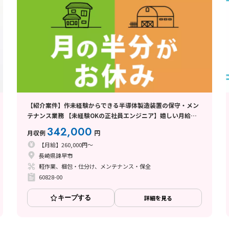
【紹介案件】作未経験からできる半導体製造装置の保守・メン
テナンス業務 【未経験OKの正社員エンジニア】嬉しい月給制
度!年間休日185日♪
342,000
月収例
円
【月給】260,000円～
長崎県諫早市
軽作業、梱包・仕分け、メンテナンス・保全
60828-00
キープする
詳細を見る