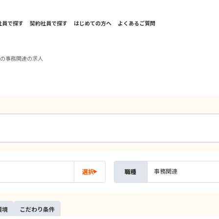
社員で探す
契約社員で探す
はじめての方へ
よくあるご質問
国の事務関連の求人
事務関連
選択
職種
環境
こだ
わり
条件