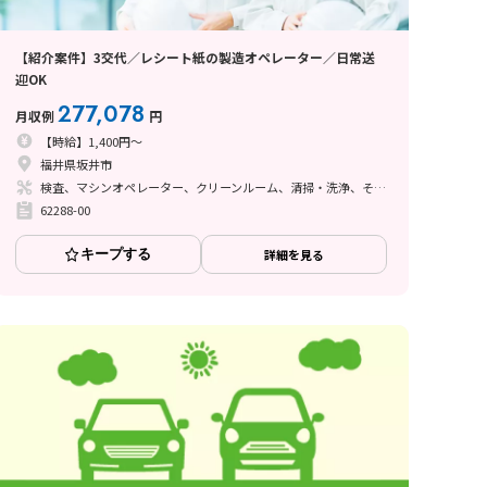
【紹介案件】3交代／レシート紙の製造オペレーター／日常送
迎OK
277,078
月収例
円
【時給】1,400円～
福井県坂井市
検査、マシンオペレーター、クリーンルーム、清掃・洗浄、その他
62288-00
キープする
詳細を見る