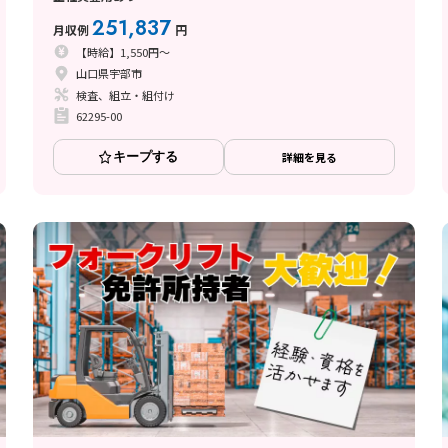
251,837
月収例
円
【時給】1,550円～
山口県宇部市
検査、組立・組付け
62295-00
キープする
詳細を見る