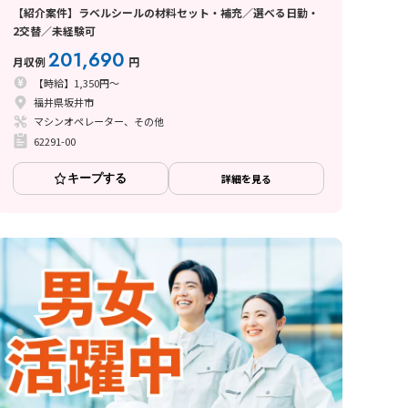
【紹介案件】ラベルシールの材料セット・補充／選べる日勤・
2交替／未経験可
201,690
月収例
円
【時給】1,350円～
福井県坂井市
マシンオペレーター、その他
62291-00
キープする
詳細を見る