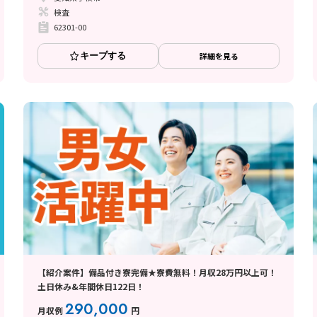
検査
62301-00
キープする
詳細を見る
【紹介案件】備品付き寮完備★寮費無料！月収28万円以上可！
土日休み&年間休日122日！
290,000
月収例
円