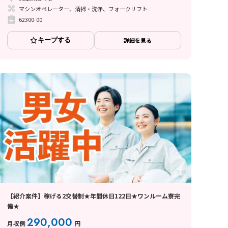
マシンオペレーター、清掃・洗浄、フォークリフト
62300-00
キープする
詳細を見る
【紹介案件】稼げる2交替制★年間休日122日★ワンルーム寮完
備★
290,000
月収例
円