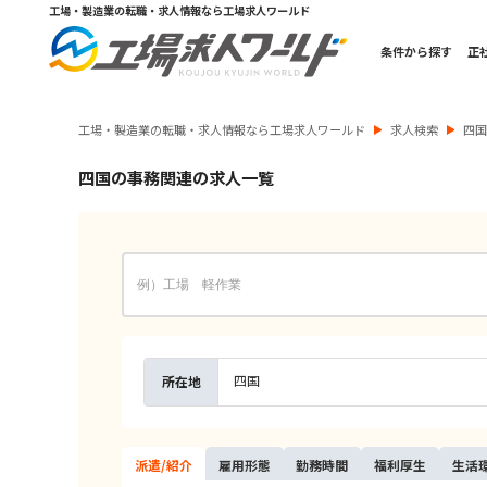
工場・製造業の転職・求人情報なら工場求人ワールド
条件から探す
正
工場・製造業の転職・求人情報なら工場求人ワールド
求人検索
四
四国の事務関連の求人一覧
四国
所在地
派遣/
紹介
雇用
形態
勤務
時間
福利
厚生
生活