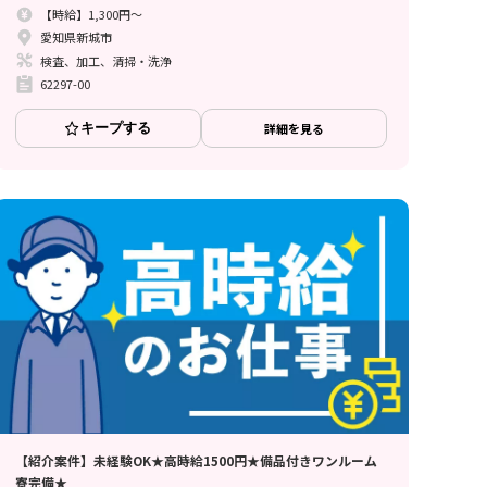
【時給】1,300円～
愛知県新城市
検査、加工、清掃・洗浄
62297-00
キープする
詳細を見る
【紹介案件】未経験OK★高時給1500円★備品付きワンルーム
寮完備★