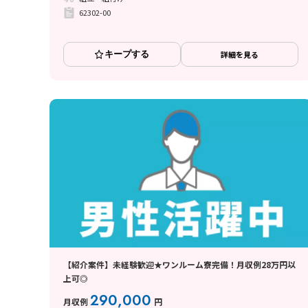
62302-00
キープする
詳細を見る
【紹介案件】未経験歓迎★ワンルーム寮完備！月収例28万円以
上可◎
290,000
月収例
円