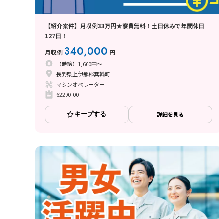
【紹介案件】月収例33万円★寮費無料！土日休みで年間休日
127日！
340,000
月収例
円
【時給】1,600円～
長野県上伊那郡箕輪町
マシンオペレーター
62290-00
キープする
詳細を見る