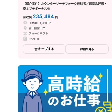
【紹介案件】カウンターリーチフォーク経験者／医薬品運搬・
寮＆プチボーナス有
235,484
月収例
円
【時給】1,360円～
富山県富山市
フォークリフト
62293-00
キープする
詳細を見る