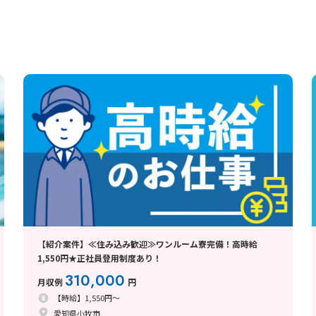
【紹介案件】≪住み込み歓迎≫ワンルーム寮完備！高時給
1,550円★正社員登用制度あり！
310,000
月収例
円
【時給】1,550円～
愛知県小牧市