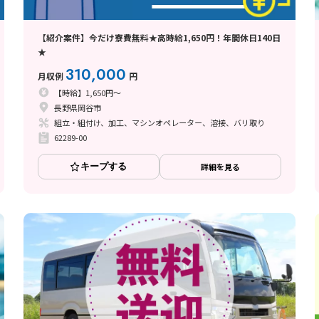
【紹介案件】今だけ寮費無料★高時給1,650円！年間休日140日
★
310,000
月収例
円
【時給】1,650円～
長野県岡谷市
組立・組付け、加工、マシンオペレーター、溶接、バリ取り
62289-00
キープする
詳細を見る