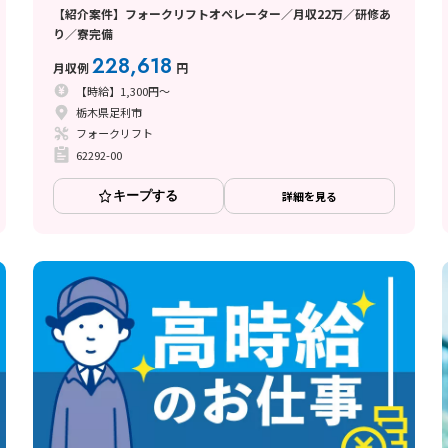
【紹介案件】フォークリフトオペレーター／月収22万／研修あ
り／寮完備
228,618
月収例
円
【時給】1,300円～
栃木県足利市
フォークリフト
62292-00
キープする
詳細を見る