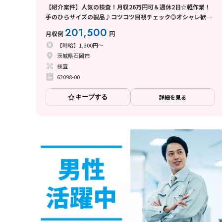
【紹介案件】人気の検査！月収26万円可＆週休2日☆軽作業！
手のひらサイズの製品♪コツコツ目視チェック◎オシャレ歓迎
♪髪色自由
201,500
月収例
円
【時給】1,300円～
茨城県石岡市
検査
62098-00
キープする
詳細を見る