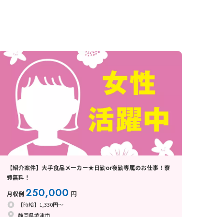
【紹介案件】大手食品メーカー★日勤or夜勤専属のお仕事！寮
費無料！
250,000
月収例
円
【時給】1,330円～
静岡県焼津市