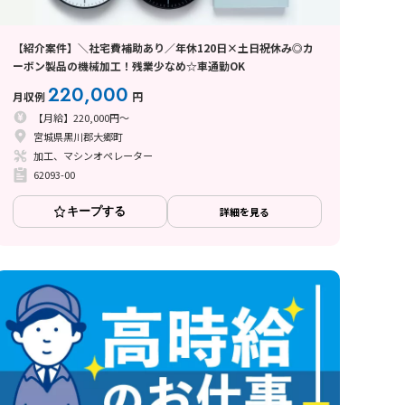
【紹介案件】＼社宅費補助あり／年休120日×土日祝休み◎カ
ーボン製品の機械加工！残業少なめ☆車通勤OK
220,000
月収例
円
【月給】220,000円～
宮城県黒川郡大郷町
加工、マシンオペレーター
62093-00
キープする
詳細を見る