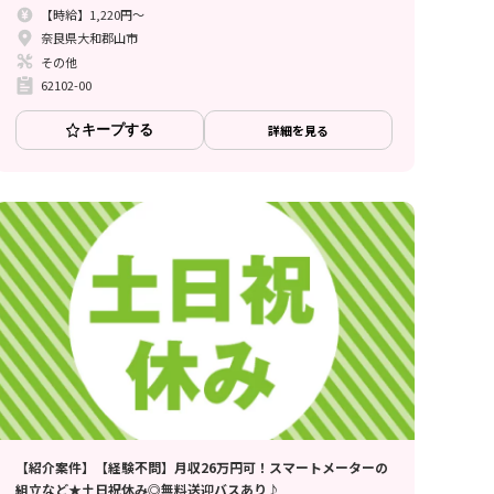
【時給】1,220円～
奈良県大和郡山市
その他
62102-00
キープする
詳細を見る
【紹介案件】【経験不問】月収26万円可！スマートメーターの
組立など★土日祝休み◎無料送迎バスあり♪