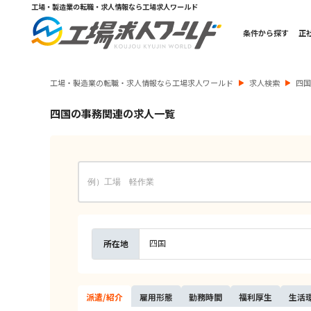
工場・製造業の転職・求人情報なら工場求人ワールド
条件から探す
正
工場・製造業の転職・求人情報なら工場求人ワールド
求人検索
四
四国の事務関連の求人一覧
四国
所在地
派遣/
紹介
雇用
形態
勤務
時間
福利
厚生
生活