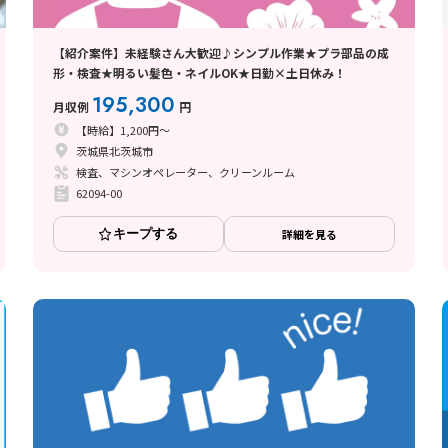
【紹介案件】未経験さん大歓迎♪シンプル作業★プラ部品の成
形・検査★明るい髪色・ネイルOK★日勤×土日休み！
195,300
月収例
円
【時給】1,200円～
茨城県北茨城市
検査、マシンオペレーター、クリーンルーム
62094-00
キープする
詳細を見る