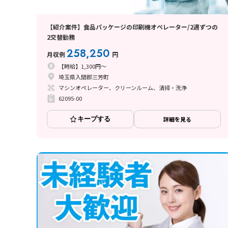
【紹介案件】食品パッケージの印刷機オペレーター/2週ずつの
2交替勤務
258,250
月収例
円
【時給】1,300円～
埼玉県入間郡三芳町
マシンオペレーター、クリーンルーム、清掃・洗浄
62095-00
キープする
詳細を見る