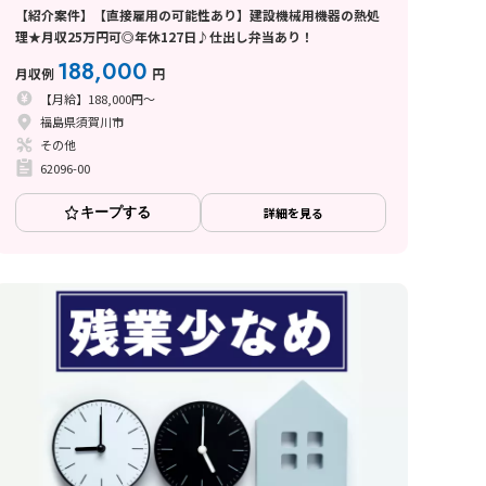
【紹介案件】【直接雇用の可能性あり】建設機械用機器の熱処
理★月収25万円可◎年休127日♪仕出し弁当あり！
188,000
月収例
円
【月給】188,000円～
福島県須賀川市
その他
62096-00
キープする
詳細を見る