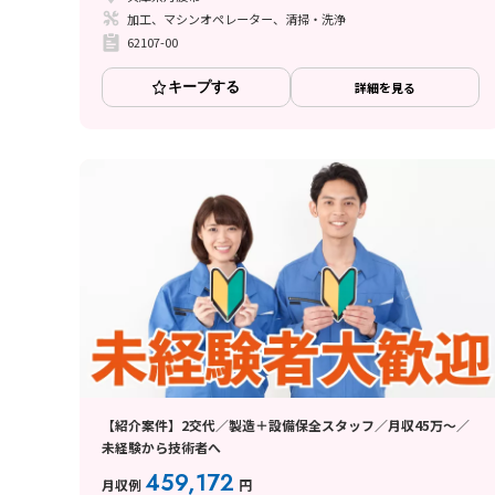
加工、マシンオペレーター、清掃・洗浄
62107-00
キープする
詳細を見る
【紹介案件】2交代／製造＋設備保全スタッフ／月収45万～／
未経験から技術者へ
459,172
月収例
円