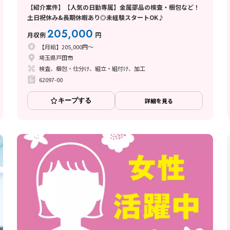
【紹介案件】【人気の日勤専属】金属部品の検査・梱包など！
土日祝休み&長期休暇あり◎未経験スタートOK♪
205,000
月収例
円
【月給】205,000円～
埼玉県戸田市
検査、梱包・仕分け、組立・組付け、加工
62097-00
キープする
詳細を見る