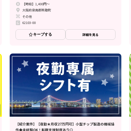
【時給】1,400円～
大阪府泉南郡熊取町
その他
62103-00
キープする
詳細を見る
【紹介案件】【夜勤★月収27万円可】小型チップ製造の機械操
作◆未経験OK！転籍支援制度あり◎