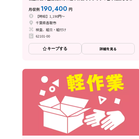
190,400
月収例
円
【時給】1,190円～
千葉県香取市
検査、組立・組付け
62101-00
キープする
詳細を見る