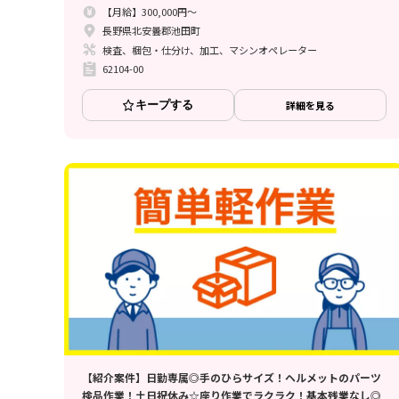
【月給】300,000円～
長野県北安曇郡池田町
検査、梱包・仕分け、加工、マシンオペレーター
62104-00
キープする
詳細を見る
【紹介案件】日勤専属◎手のひらサイズ！ヘルメットのパーツ
検品作業！土日祝休み☆座り作業でラクラク！基本残業なし◎