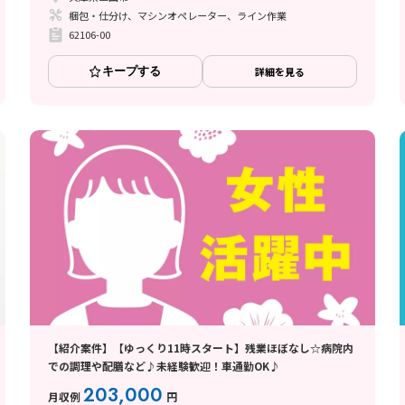
梱包・仕分け、マシンオペレーター、ライン作業
62106-00
キープする
詳細を見る
【紹介案件】【ゆっくり11時スタート】残業ほぼなし☆病院内
での調理や配膳など♪未経験歓迎！車通勤OK♪
203,000
月収例
円