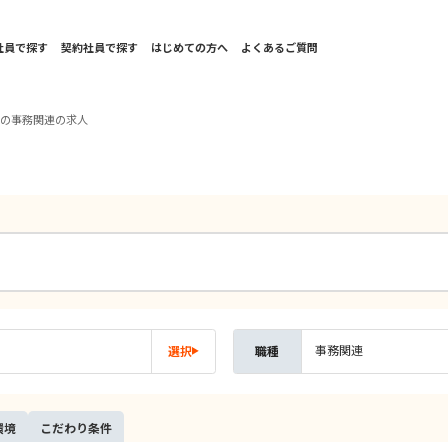
社員で探す
契約社員で探す
はじめての方へ
よくあるご質問
国の事務関連の求人
事務関連
選択
職種
環境
こだ
わり
条件