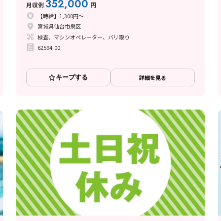
352,000
月収例
円
【時給】1,300円～
宮城県仙台市泉区
検査、マシンオペレーター、バリ取り
62594-00
キープする
詳細を見る