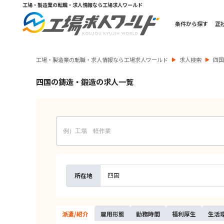
工場・製造業の転職・求人情報なら工場求人ワールド
条件から探す
正
工場・製造業の転職・求人情報なら工場求人ワールド
求人検索
四
四国の鋳造・鍛造の求人一覧
四国
所在地
派遣/
紹介
雇用
形態
勤務
時間
福利
厚生
生活