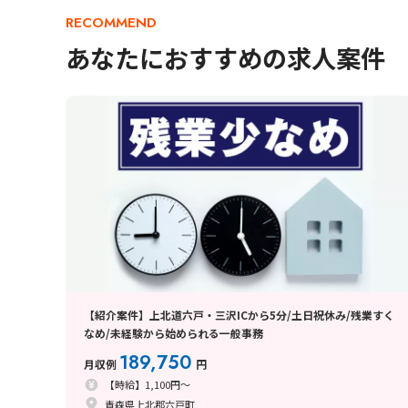
RECOMMEND
あなたにおすすめの求人案件
【紹介案件】上北道六戸・三沢ICから5分/土日祝休み/残業すく
なめ/未経験から始められる一般事務
189,750
月収例
円
【時給】1,100円～
青森県上北郡六戸町