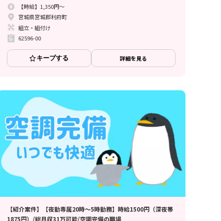
【時給】1,350円～
宮城県宮城郡利府町
組立・組付け
62596-00
キープする
詳細を見る
【紹介案件】【夜勤専属20時～5時勤務】時給1500円（深夜帯
1875円）/総月収31万可能/空調完備の職場