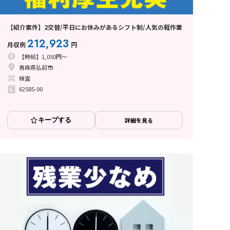
【紹介案件】2交替/平日にお休みがあるシフト制/人気の軽作業
212,923
月収例
円
【時給】1,050円～
青森県弘前市
検査
62585-00
キープする
詳細を見る