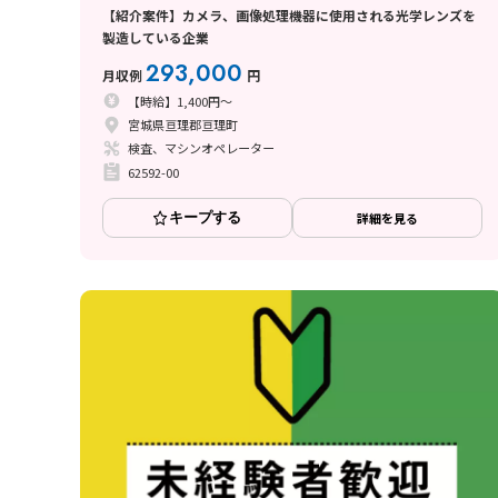
【紹介案件】カメラ、画像処理機器に使用される光学レンズを
製造している企業
293,000
月収例
円
【時給】1,400円～
宮城県亘理郡亘理町
検査、マシンオペレーター
62592-00
キープする
詳細を見る