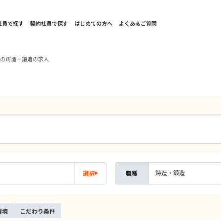
社員で探す
契約社員で探す
はじめての方へ
よくあるご質問
国の鋳造・鍛造の求人
鋳造・鍛造
選択
職種
環境
こだ
わり
条件