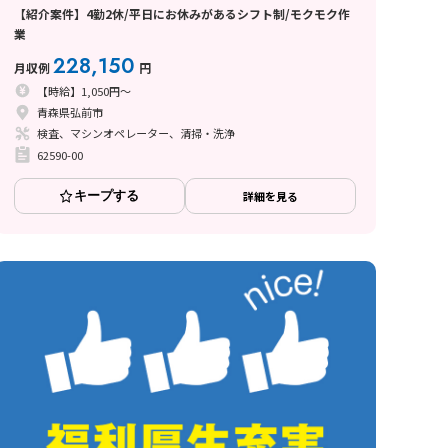
【紹介案件】4勤2休/平日にお休みがあるシフト制/モクモク作
業
228,150
月収例
円
【時給】1,050円～
青森県弘前市
検査、マシンオペレーター、清掃・洗浄
62590-00
キープする
詳細を見る