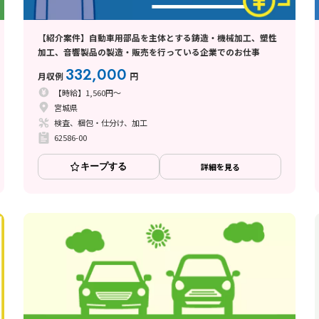
【紹介案件】自動車用部品を主体とする鋳造・機械加工、塑性
加工、音響製品の製造・販売を行っている企業でのお仕事
332,000
月収例
円
【時給】1,560円～
宮城県
検査、梱包・仕分け、加工
62586-00
キープする
詳細を見る