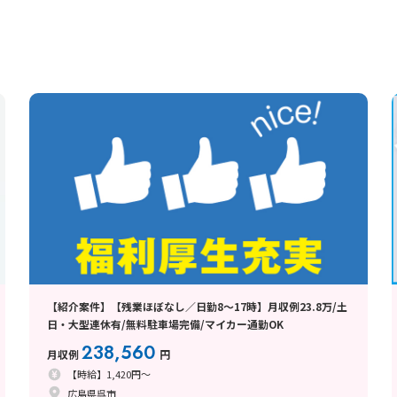
【紹介案件】【残業ほぼなし／日勤8～17時】月収例23.8万/土
日・大型連休有/無料駐車場完備/マイカー通勤OK
238,560
月収例
円
【時給】1,420円～
広島県呉市