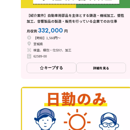
【紹介案件】自動車用部品を主体とする鋳造・機械加工、塑性
加工、音響製品の製造・販売を行っている企業でのお仕事
332,000
月収例
円
【時給】1,560円～
宮城県
検査、梱包・仕分け、加工
62589-00
キープする
詳細を見る