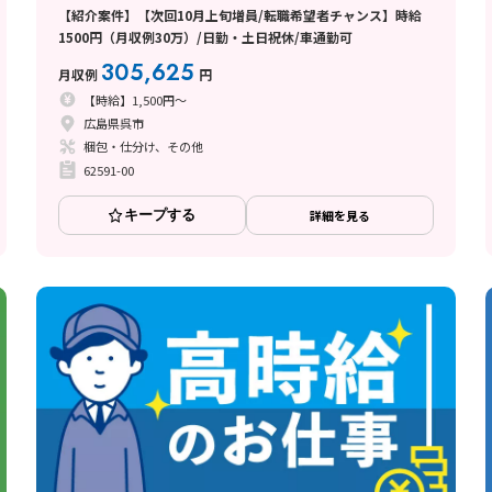
【紹介案件】【次回10月上旬増員/転職希望者チャンス】時給
1500円（月収例30万）/日勤・土日祝休/車通勤可
305,625
月収例
円
【時給】1,500円～
広島県呉市
梱包・仕分け、その他
62591-00
キープする
詳細を見る