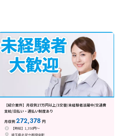
【紹介案件】月収例27万円以上/3交替/未経験者活躍中/交通費
支給/日払い・週払い制度あり
272,378
月収例
円
【時給】1,350円～
埼玉県北足立郡伊奈町