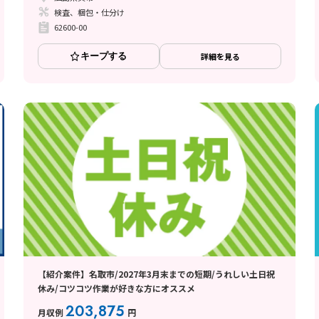
検査、梱包・仕分け
62600-00
キープする
詳細を見る
【紹介案件】名取市/2027年3月末までの短期/うれしい土日祝
休み/コツコツ作業が好きな方にオススメ
203,875
月収例
円