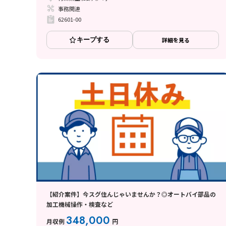
事務関連
62601-00
キープする
詳細を見る
【紹介案件】今スグ住んじゃいませんか？◎オートバイ部品の
加工機械操作・検査など
348,000
月収例
円