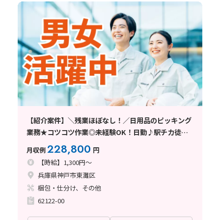
【紹介案件】＼残業ほぼなし！／日用品のピッキング
業務★コツコツ作業◎未経験OK！日勤♪駅チカ徒歩
10分
228,800
月収例
円
【時給】1,300円～
兵庫県神戸市東灘区
梱包・仕分け、その他
62122-00