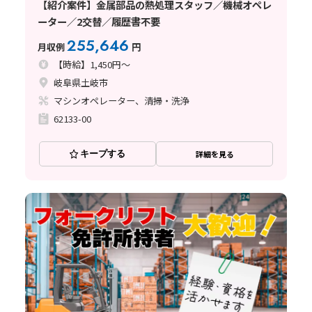
【紹介案件】金属部品の熱処理スタッフ／機械オペレ
ーター／2交替／履歴書不要
255,646
月収例
円
【時給】1,450円～
岐阜県土岐市
マシンオペレーター、清掃・洗浄
62133-00
キープする
詳細を見る