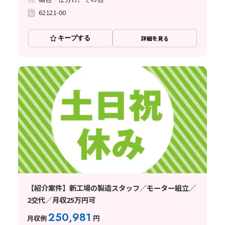
62121-00
キープする
詳細を見る
【紹介案件】新工場の製造スタッフ／モーター組立／
2交代／月収25万円可
250,981
月収例
円