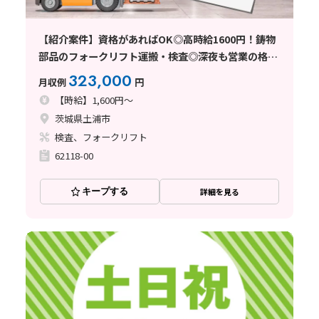
【紹介案件】資格があればOK◎高時給1600円！鋳物
部品のフォークリフト運搬・検査◎深夜も営業の格安
食堂アリ☆土日休み＋長期休暇あり！
323,000
月収例
円
【時給】1,600円～
茨城県土浦市
検査、フォークリフト
62118-00
キープする
詳細を見る