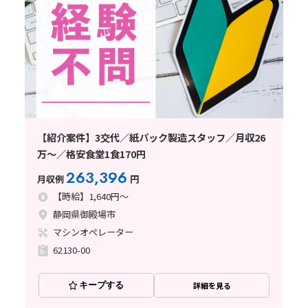
【紹介案件】3交代／紙パック製造スタッフ／月収26
万～／格安食堂1食170円
263,396
月収例
円
【時給】1,640円～
静岡県御殿場市
マシンオペレーター
62130-00
キープする
詳細を見る