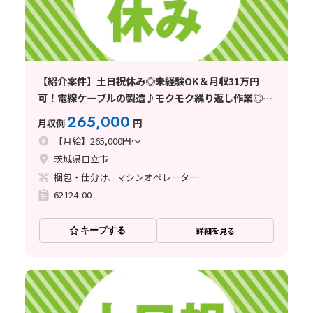
【紹介案件】土日祝休み◎未経験OK＆月収31万円
可！電線ケーブルの製造♪モクモク繰り返し作業◎社
宅費全額補助
265,000
月収例
円
【月給】265,000円～
茨城県日立市
梱包・仕分け、マシンオペレーター
62124-00
キープする
詳細を見る