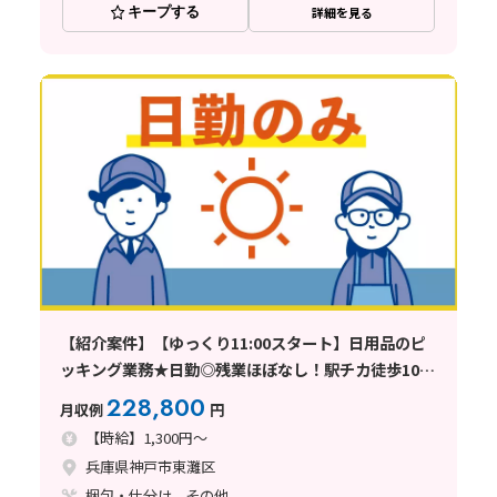
キープする
詳細を見る
【紹介案件】【ゆっくり11:00スタート】日用品のピ
ッキング業務★日勤◎残業ほぼなし！駅チカ徒歩10分
♪
228,800
月収例
円
【時給】1,300円～
兵庫県神戸市東灘区
梱包・仕分け、その他