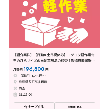
【紹介案件】【日勤&土日祝休み】コツコツ軽作業☆
手のひらサイズの自動車部品の検査♪製造経験者歓迎
◎
196,800
月収例
円
【時給】1,230円～
兵庫県多可郡多可町
検査
62115-00
キープする
詳細を見る