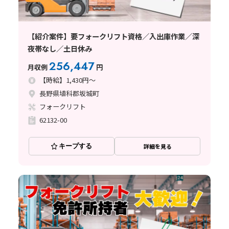
【紹介案件】要フォークリフト資格／入出庫作業／深
夜帯なし／土日休み
256,447
月収例
円
【時給】1,430円～
長野県埴科郡坂城町
フォークリフト
62132-00
キープする
詳細を見る