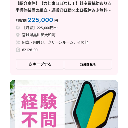
【紹介案件】【力仕事ほぼなし！】社宅費補助あり☆
半導体装置の組立・運搬◎日勤×土日祝休み♪無料送
迎あり！
225,000
月収例
円
【月給】225,000円～
宮城県黒川郡大和町
組立・組付け、クリーンルーム、その他
62126-00
キープする
詳細を見る