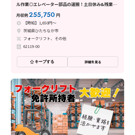
ル作業◎エレベーター部品の運搬！土日休み&残業少
なめ♪
255,750
月収例
円
【時給】1,650円～
茨城県ひたちなか市
フォークリフト、その他
62119-00
キープする
詳細を見る