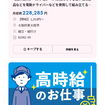
品などを電動ドライバーなどを使用して組み立てる作
業
228,285
月収例
円
【時給】1,350円～
大阪府東大阪市
組立・組付け
62062-00
キープする
詳細を見る