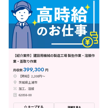
【紹介案件】建設用機械の製造工場 製缶作業・溶接作
業・歪取り作業
399,300
月収例
円
【時給】2,200円～
茨城県土浦市
加工、溶接
62058-00
キープする
詳細を見る