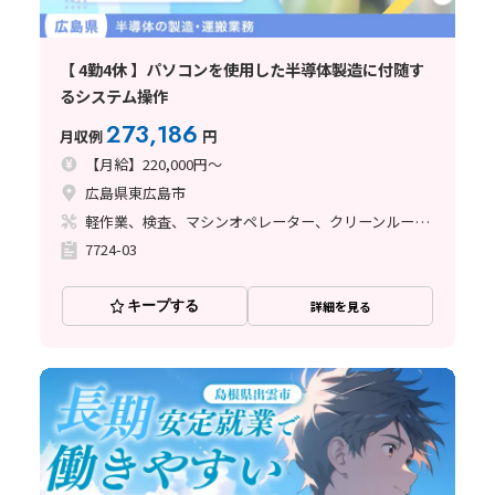
【 4勤4休 】パソコンを使用した半導体製造に付随す
るシステム操作
273,186
月収例
円
【月給】220,000円～
広島県東広島市
軽作業、検査、マシンオペレーター、クリーンルーム、品質管理、座り作業、立ち作業、事務関連
7724-03
キープする
詳細を見る