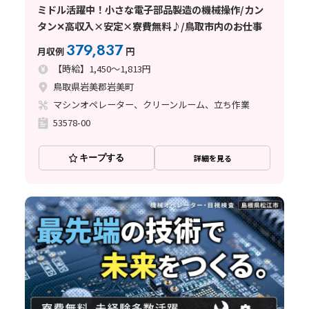
ミドル活躍中！小さな電子部品製造の機械操作/カン
タン✕高収入×安定×寮費無料♪/鳥取市内のお仕事
379,837
月収例
円
【時給】1,450～1,813円
鳥取県岩美郡岩美町
マシンオペレーター、クリーンルーム、立ち作業
53578-00
キープする
詳細を見る