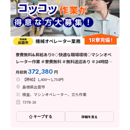
寮費無料&昇給あり!!◇快適な職場環境◇マシンオペ
レーター作業 ＃寮費無料 ＃無料送迎あり ＃24時間食
堂完備 ＃男性活躍中 ＜島根県出雲市＞
372,380
月収例
円
【時給】1,400～1,750円
島根県出雲市
検査、マシンオペレーター、立ち作業
7378-16
キープする
詳細を見る