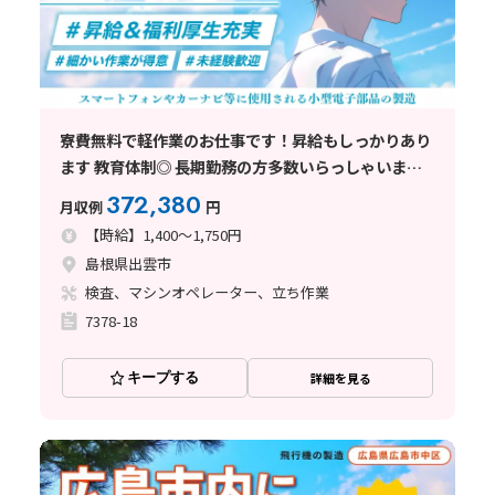
寮費無料で軽作業のお仕事です！昇給もしっかりあり
ます 教育体制◎ 長期勤務の方多数いらっしゃいます
♪
372,380
月収例
円
【時給】1,400～1,750円
島根県出雲市
検査、マシンオペレーター、立ち作業
7378-18
キープする
詳細を見る