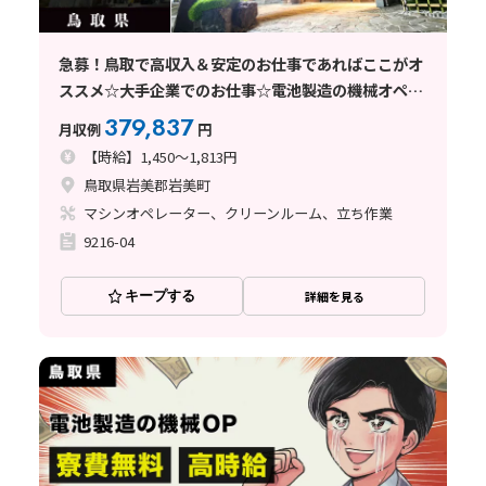
急募！鳥取で高収入＆安定のお仕事であればここがオ
ススメ☆大手企業でのお仕事☆電池製造の機械オペレ
ーター業務/寮費無料/鳥取県岩美町
379,837
月収例
円
【時給】1,450～1,813円
鳥取県岩美郡岩美町
マシンオペレーター、クリーンルーム、立ち作業
9216-04
キープする
詳細を見る