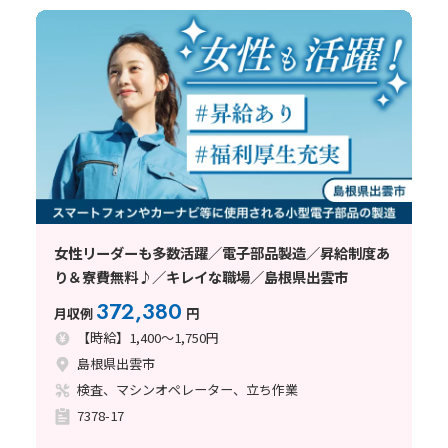
女性リーダーも多数活躍／電子部品製造／昇給制度あ
り＆寮費無料♪／キレイな職場／島根県出雲市
372,380
月収例
円
【時給】1,400～1,750円
島根県出雲市
検査、マシンオペレーター、立ち作業
7378-17