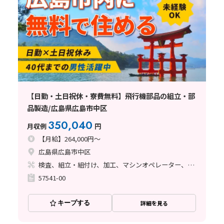
【日勤・土日祝休・寮費無料】飛行機部品の組立・部
品製造/広島県広島市中区
350,040
月収例
円
【月給】264,000円～
広島県広島市中区
検査、組立・組付け、加工、マシンオペレーター、クリーンルーム、品質管理、メンテナンス・保全、フォークリフト、玉掛け・クレーン、ライン作業、ハンダ付け、鋳造・鍛造、立ち作業、溶接、塗装、バリ取り
57541-00
キープする
詳細を見る