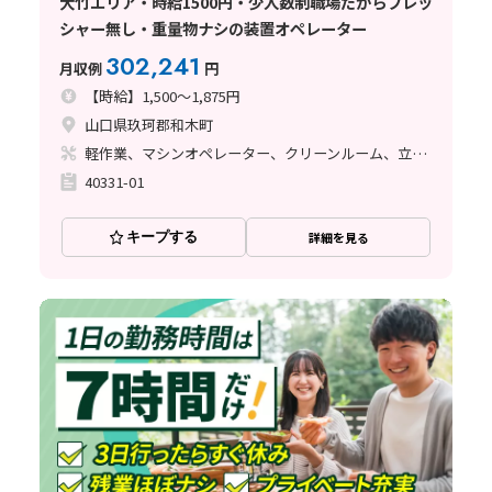
大竹エリア・時給1500円・少人数制職場だからプレッ
シャー無し・重量物ナシの装置オペレーター
302,241
月収例
円
【時給】1,500～1,875円
山口県玖珂郡和木町
軽作業、マシンオペレーター、クリーンルーム、立ち作業
40331-01
キープする
詳細を見る