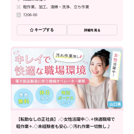
軽作業、加工、清掃・洗浄、立ち作業
7206-00
キープする
詳細を見る
【転勤なしの正社員】˖◇女性活躍中◇˖✧快適職場で
軽作業✧˖◇未経験者も安心˖◇汚れ作業一切無し♪