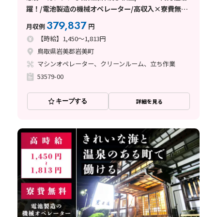
躍！/電池製造の機械オペレーター/高収入×寮費無料
♪
379,837
月収例
円
【時給】1,450～1,813円
鳥取県岩美郡岩美町
マシンオペレーター、クリーンルーム、立ち作業
53579-00
キープする
詳細を見る