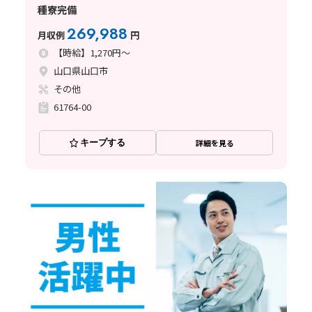
種寮完備
269,988
月収例
円
【時給】1,270円～
山口県山口市
その他
61764-00
キープする
詳細を見る