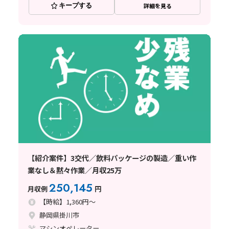
キープする
詳細を見る
【紹介案件】3交代／飲料パッケージの製造／重い作
業なし＆黙々作業／月収25万
250,145
月収例
円
【時給】1,360円～
静岡県掛川市
マシンオペレーター