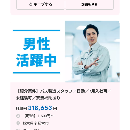
キープする
詳細を見る
【紹介案件】バス製造スタッフ／日勤／7月入社可／
未経験可／寮費補助あり
318,653
月収例
円
【時給】1,600円～
栃木県宇都宮市