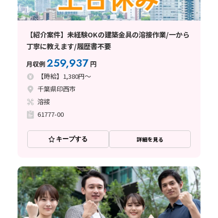
【紹介案件】未経験OKの建築金具の溶接作業/一から
丁寧に教えます/履歴書不要
259,937
月収例
円
【時給】1,380円～
千葉県印西市
溶接
61777-00
キープする
詳細を見る