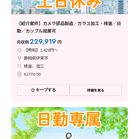
【紹介案件】カメラ部品製造／ガラス加工・検査／日
勤／カップル就業可
229,919
月収例
円
【時給】1,420円～
静岡県伊東市
検査、加工
61770-00
キープする
詳細を見る