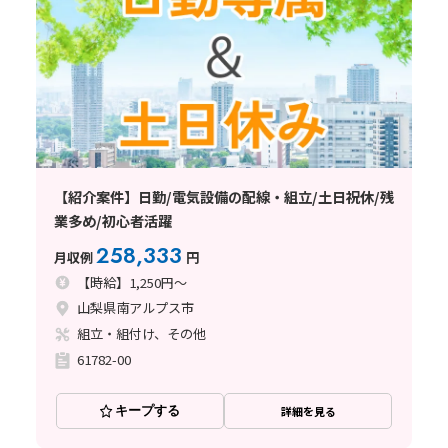
【紹介案件】日勤/電気設備の配線・組立/土日祝休/残
業多め/初心者活躍
258,333
月収例
円
【時給】1,250円～
山梨県南アルプス市
組立・組付け、その他
61782-00
キープする
詳細を見る