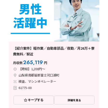
【紹介案件】軽作業／自動車部品／夜勤／月26万＋寮
費無料／駅近
265,119
月収例
円
【時給】1,200円～
山梨県南都留郡富士河口湖町
検査、マシンオペレーター
61775-00
キープする
詳細を見る