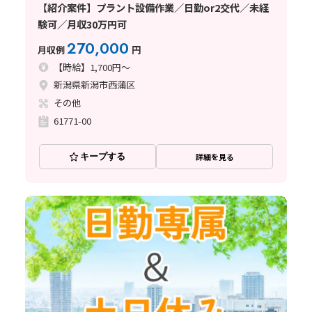
【紹介案件】プラント設備作業／日勤or2交代／未経
験可／月収30万円可
270,000
月収例
円
【時給】1,700円～
新潟県新潟市西蒲区
その他
61771-00
キープする
詳細を見る