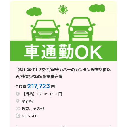
【紹介案件】3交代/配管カバーのカンタン検査や積込
み/残業少なめ/個室寮完備
217,723
月収例
円
【時給】1,230～1,538円
静岡県
検査、その他
61767-00