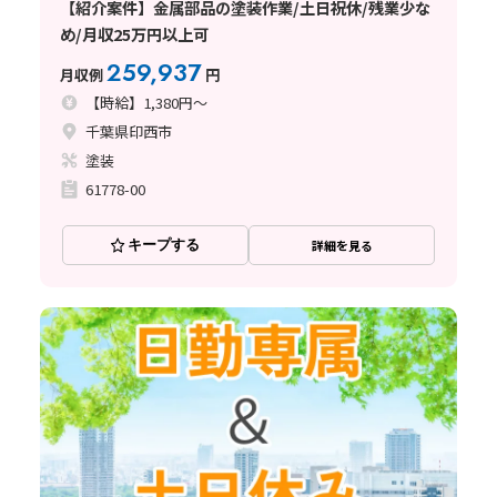
【紹介案件】金属部品の塗装作業/土日祝休/残業少な
め/月収25万円以上可
259,937
月収例
円
【時給】1,380円～
千葉県印西市
塗装
61778-00
キープする
詳細を見る