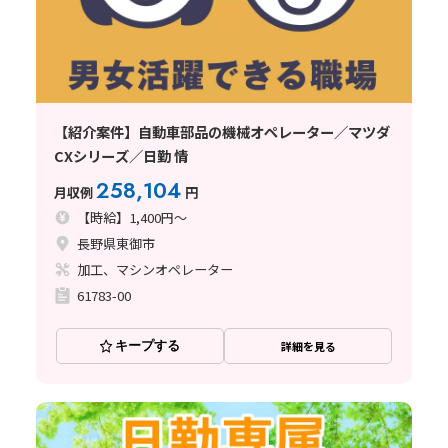
【紹介案件】自動車部品の機械オペレーター／マツダ
CXシリーズ／日勤 情
258,104
月収例
円
【時給】1,400円～
長野県東御市
加工、マシンオペレーター
61783-00
キープする
詳細を見る