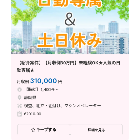
【紹介案件】【月収例30万円】未経験OK★人気の日
勤専属★
310,000
月収例
円
【時給】1,400円～
静岡県
検査、組立・組付け、マシンオペレーター
62010-00
キープする
詳細を見る