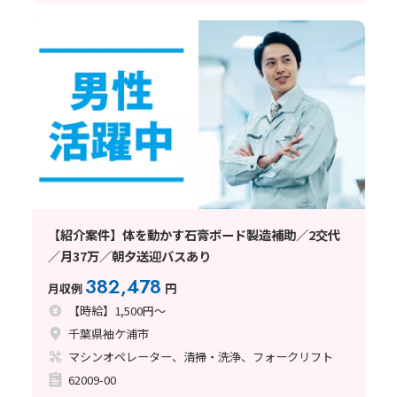
【紹介案件】体を動かす石膏ボード製造補助／2交代
／月37万／朝夕送迎バスあり
382,478
月収例
円
【時給】1,500円～
千葉県袖ケ浦市
マシンオペレーター、清掃・洗浄、フォークリフト
62009-00