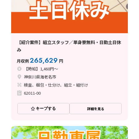
【紹介案件】組立スタッフ／単身寮無料・日勤土日休
み
265,629
月収例
円
【時給】1,460円～
神奈川県海老名市
検査、梱包・仕分け、組立・組付け
62011-00
キープする
詳細を見る