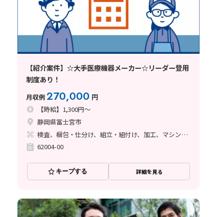
【紹介案件】☆大手医療機器メーカー☆リーダー登用
制度あり！
270,000
月収例
円
【時給】1,300円～
静岡県富士宮市
検査、梱包・仕分け、組立・組付け、加工、マシンオペレーター、清掃・洗浄
62004-00
キープする
詳細を見る