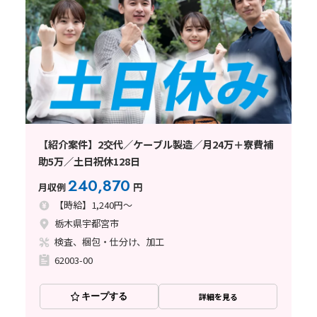
【紹介案件】2交代／ケーブル製造／月24万＋寮費補
助5万／土日祝休128日
240,870
月収例
円
【時給】1,240円～
栃木県宇都宮市
検査、梱包・仕分け、加工
62003-00
キープする
詳細を見る