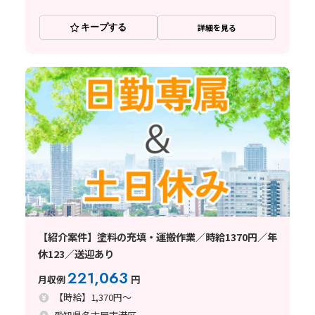
キープする
詳細を見る
【紹介案件】塗料の充填・運搬作業／時給1370円／年
休123／送迎あり
221,063
月収例
円
【時給】1,370円～