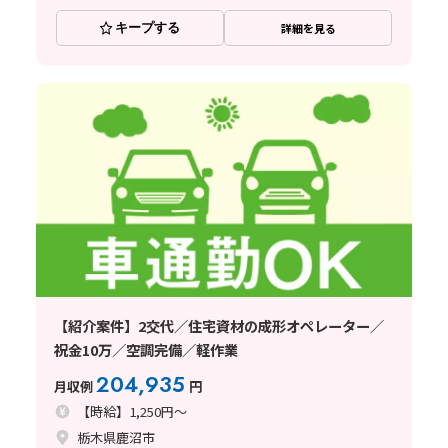
キープする
詳細を見る
【紹介案件】2交代／住宅資材の成形オペレーター／
祝金10万／空調完備／軽作業
204,935
月収例
円
【時給】1,250円～
栃木県鹿沼市