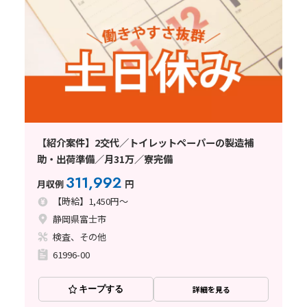
【紹介案件】2交代／トイレットペーパーの製造補
助・出荷準備／月31万／寮完備
311,992
月収例
円
【時給】1,450円～
静岡県富士市
検査、その他
61996-00
キープする
詳細を見る