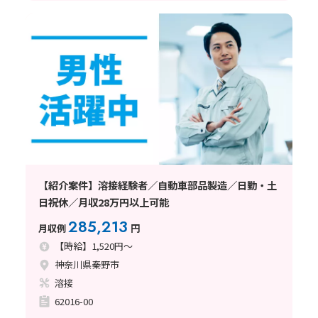
【紹介案件】溶接経験者／自動車部品製造／日勤・土
日祝休／月収28万円以上可能
285,213
月収例
円
【時給】1,520円～
神奈川県秦野市
溶接
62016-00