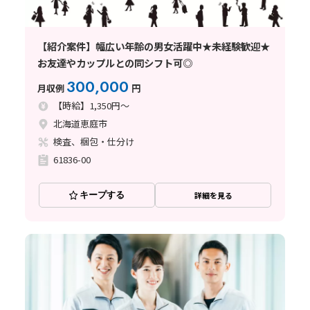
【紹介案件】幅広い年齢の男女活躍中★未経験歓迎★
お友達やカップルとの同シフト可◎
300,000
月収例
円
【時給】1,350円～
北海道恵庭市
検査、梱包・仕分け
61836-00
キープする
詳細を見る