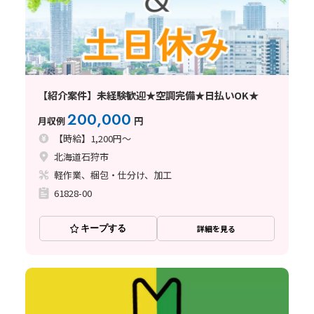
【紹介案件】未経験歓迎★空調完備★日払いOK★
200,000
月収例
円
【時給】1,200円～
北海道石狩市
軽作業、梱包・仕分け、加工
61828-00
キープする
詳細を見る