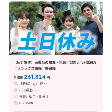
【紹介案件】医薬品の検査・包装／2交代／月収26万
／リラックス設備／寮完備
261,824
月収例
円
【時給】1,330円～
山形県上山市
検査、梱包・仕分け
61790-00