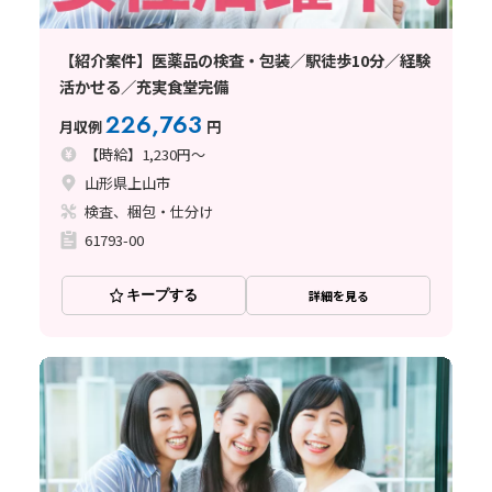
【紹介案件】医薬品の検査・包装／駅徒歩10分／経験
活かせる／充実食堂完備
226,763
月収例
円
【時給】1,230円～
山形県上山市
検査、梱包・仕分け
61793-00
キープする
詳細を見る