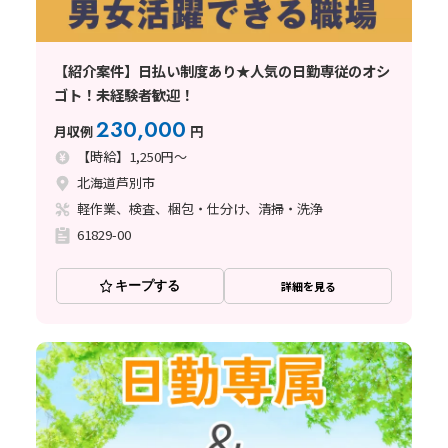
【紹介案件】日払い制度あり★人気の日勤専従のオシ
ゴト！未経験者歓迎！
230,000
月収例
円
【時給】1,250円～
北海道芦別市
軽作業、検査、梱包・仕分け、清掃・洗浄
61829-00
キープする
詳細を見る