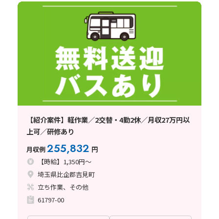
【紹介案件】軽作業／2交替・4勤2休／月収27万円以
上可／研修あり
255,832
月収例
円
【時給】1,350円～
埼玉県比企郡吉見町
立ち作業、その他
61797-00