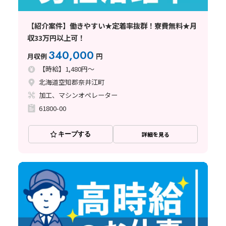
【紹介案件】働きやすい★定着率抜群！寮費無料★月
収33万円以上可！
340,000
月収例
円
【時給】1,480円～
北海道空知郡奈井江町
加工、マシンオペレーター
61800-00
キープする
詳細を見る