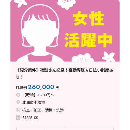
【紹介案件】夜型さん必見！夜勤専属★日払い制度あ
り！
260,000
月収例
円
【時給】1,290円～
北海道小樽市
検査、加工、清掃・洗浄
61805-00