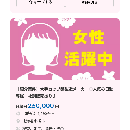
キープする
詳細を見る
【紹介案件】大手カップ麺製造メーカー◎人気の日勤
専属！社割販売あり♪
250,000
月収例
円
【時給】1,290円～
北海道小樽市
検査、加工、清掃・洗浄