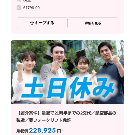
61796-00
キープする
詳細を見る
【紹介案件】最遅で21時半までの2交代／航空部品の
製造／要フォークリフト免許
228,925
月収例
円