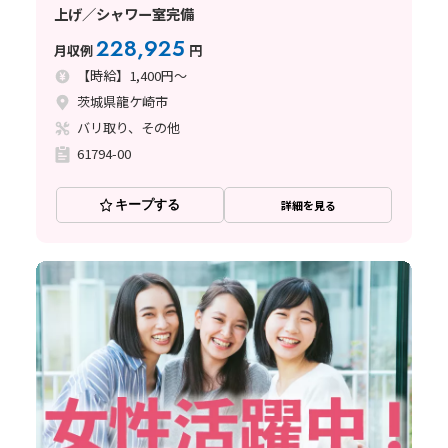
上げ／シャワー室完備
228,925
月収例
円
【時給】1,400円～
茨城県龍ケ崎市
バリ取り、その他
61794-00
キープする
詳細を見る