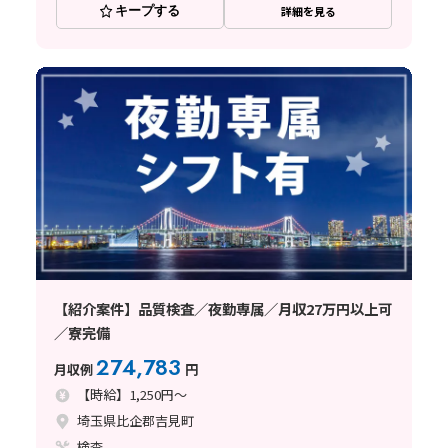
キープする
詳細を見る
【紹介案件】品質検査／夜勤専属／月収27万円以上可
／寮完備
274,783
月収例
円
【時給】1,250円～
埼玉県比企郡吉見町
検査