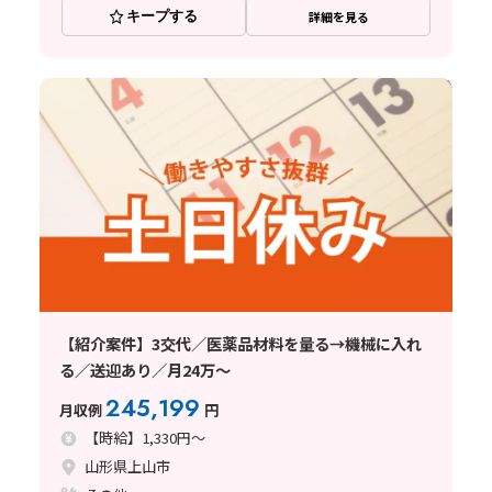
キープする
詳細を見る
【紹介案件】3交代／医薬品材料を量る→機械に入れ
る／送迎あり／月24万～
245,199
月収例
円
【時給】1,330円～
山形県上山市