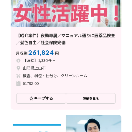
【紹介案件】夜勤専属／マニュアル通りに医薬品検査
／髪色自由／社会保険完備
261,824
月収例
円
【時給】1,330円～
山形県上山市
検査、梱包・仕分け、クリーンルーム
61792-00
キープする
詳細を見る