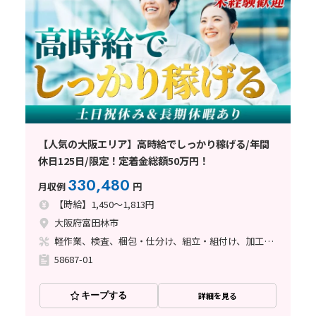
【人気の大阪エリア】高時給でしっかり稼げる/年間
休日125日/限定！定着金総額50万円！
330,480
月収例
円
【時給】1,450～1,813円
大阪府富田林市
軽作業、検査、梱包・仕分け、組立・組付け、加工、マシンオペレーター、フォークリフト、座り作業、立ち作業、バリ取り
58687-01
キープする
詳細を見る