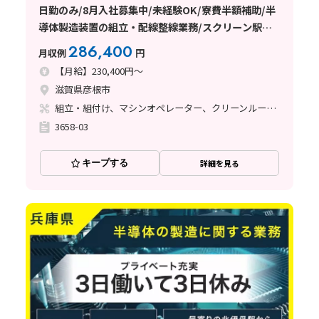
日勤のみ/8月入社募集中/未経験OK/寮費半額補助/半
導体製造装置の組立・配線整線業務/スクリーン駅か
ら徒歩1分の好立地！
286,400
月収例
円
【月給】230,400円～
滋賀県彦根市
組立・組付け、マシンオペレーター、クリーンルーム、立ち作業、その他
3658-03
キープする
詳細を見る