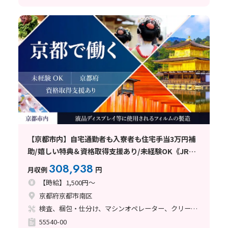
【京都市内】自宅通勤者も入寮者も住宅手当3万円補
助/嬉しい特典＆資格取得支援あり/未経験OK《JR京
都駅》《近鉄上鳥羽口駅》
308,938
月収例
円
【時給】1,500円～
京都府京都市南区
検査、梱包・仕分け、マシンオペレーター、クリーンルーム、清掃・洗浄、フォークリフト、玉掛け・クレーン、立ち作業
55540-00