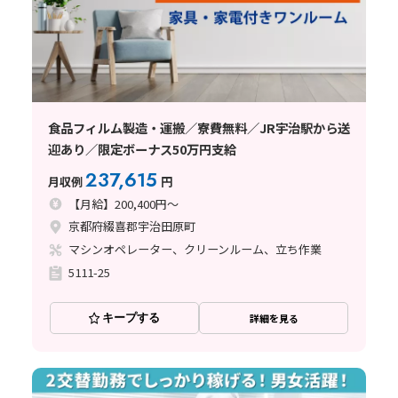
食品フィルム製造・運搬／寮費無料／JR宇治駅から送
迎あり／限定ボーナス50万円支給
237,615
月収例
円
【月給】200,400円～
京都府綴喜郡宇治田原町
マシンオペレーター、クリーンルーム、立ち作業
5111-25
キープする
詳細を見る