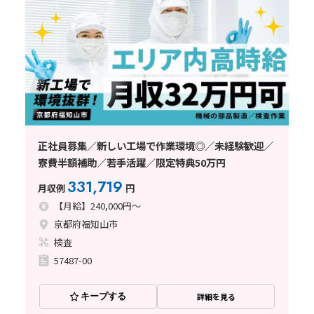
正社員募集／新しい工場で作業環境◎／未経験歓迎／
寮費半額補助／若手活躍／限定特典50万円
331,719
月収例
円
【月給】240,000円～
京都府福知山市
検査
57487-00
キープする
詳細を見る