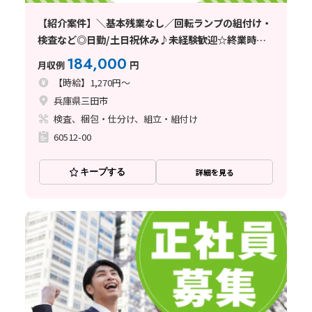
【紹介案件】＼基本残業なし／回転ランプの組付け・
検査など◎日勤/土日祝休み♪未経験歓迎☆終業時間
の相談可◎
184,000
月収例
円
【時給】1,270円～
兵庫県三田市
検査、梱包・仕分け、組立・組付け
60512-00
キープする
詳細を見る