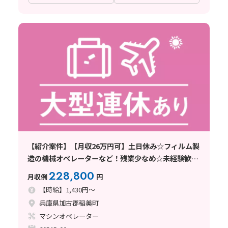
【紹介案件】【月収26万円可】土日休み☆フィルム製
造の機械オペレーターなど！残業少なめ☆未経験歓迎
♪
228,800
月収例
円
【時給】1,430円～
兵庫県加古郡稲美町
マシンオペレーター