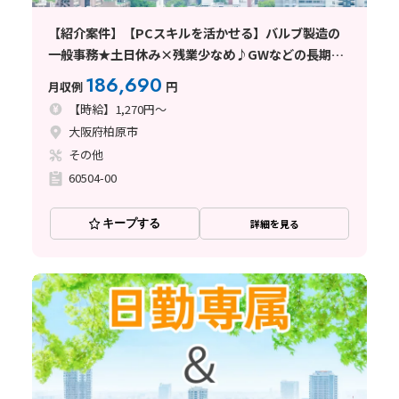
【紹介案件】【PCスキルを活かせる】バルブ製造の
一般事務★土日休み×残業少なめ♪GWなどの長期休
暇あり◎
186,690
月収例
円
【時給】1,270円～
大阪府柏原市
その他
60504-00
キープする
詳細を見る