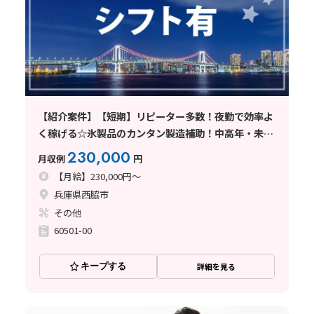
【紹介案件】【短期】リピーター多数！夜勤で効率よ
く稼げる☆氷製品のカンタン製造補助！中高年・未経
験活躍中◎
230,000
月収例
円
【月給】230,000円～
兵庫県西脇市
その他
60501-00
キープする
詳細を見る