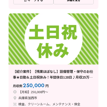
詳細を見る
【紹介案件】【残業ほぼなし】設備管理・保守のお仕
事★日勤＆土日祝休み！年間休日128日♪月収25万円
可☆
250,000
月収例
円
【月給】250,000円～
兵庫県加西市
検査、クリーンルーム、メンテナンス・保全