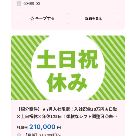
60499-00
キープする
詳細を見る
【紹介案件】★7月入社限定！入社祝金10万円★日勤
×土日祝休×年休125日！柔軟なシフト調整可◎未経
験歓迎☆無料送迎あり♪小型電子部品の組立！
210,000
月収例
円
【月給】210,000円～