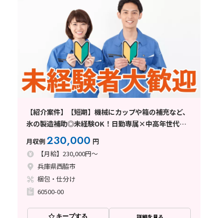
【紹介案件】【短期】機械にカップや箱の補充など、
氷の製造補助◎未経験OK！日勤専属×中高年世代も
活躍中♪
230,000
月収例
円
【月給】230,000円～
兵庫県西脇市
梱包・仕分け
60500-00
キープする
詳細を見る