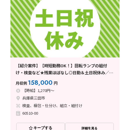
【紹介案件】【時短勤務OK！】回転ランプの組付
け・検査など★残業ほぼなし◎日勤＆土日祝休み／未
経験OK！
158,000
月収例
円
【時給】1,270円～
兵庫県三田市
検査、梱包・仕分け、組立・組付け
60510-00
キープする
詳細を見る