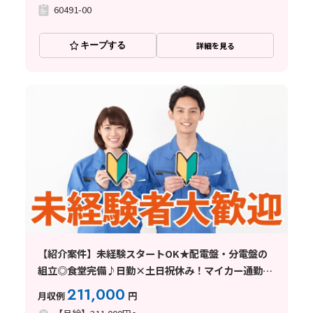
60491-00
キープする
詳細を見る
【紹介案件】未経験スタートOK★配電盤・分電盤の
組立◎食堂完備♪日勤×土日祝休み！マイカー通勤
OK◎
211,000
月収例
円