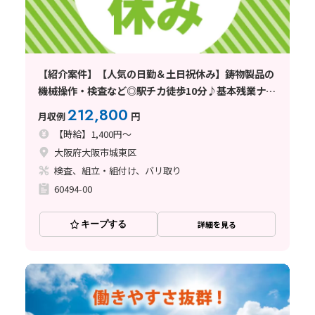
【紹介案件】【人気の日勤＆土日祝休み】鋳物製品の
機械操作・検査など◎駅チカ徒歩10分♪基本残業ナ
シ！
212,800
月収例
円
【時給】1,400円～
大阪府大阪市城東区
検査、組立・組付け、バリ取り
60494-00
キープする
詳細を見る