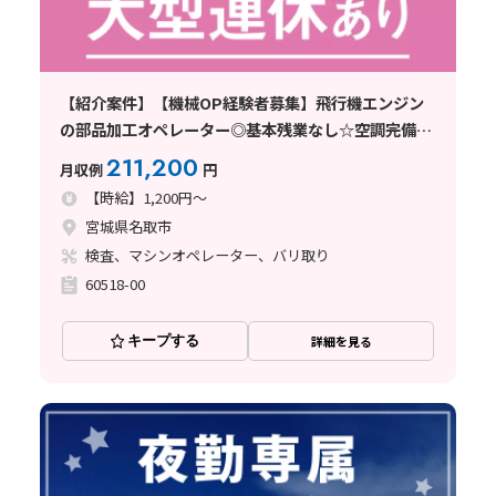
【紹介案件】【機械OP経験者募集】飛行機エンジン
の部品加工オペレーター◎基本残業なし☆空調完備で
快適♪
211,200
月収例
円
【時給】1,200円～
宮城県名取市
検査、マシンオペレーター、バリ取り
60518-00
キープする
詳細を見る