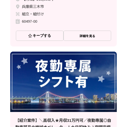
兵庫県三木市
組立・組付け
60497-00
キープする
詳細を見る
【紹介案件】＼高収入★月収31万円可／夜勤専属◎自
動車部品の機械オペレーター！土日祝休み♪空調完備