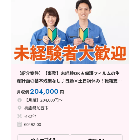
【紹介案件】【事務】未経験OK★保護フィルムの生
産計画◎基本残業なし♪日勤×土日祝休み！転籍支援
制度あり♪
204,000
月収例
円
【月給】204,000円～
兵庫県加西市
その他
60492-00
キープする