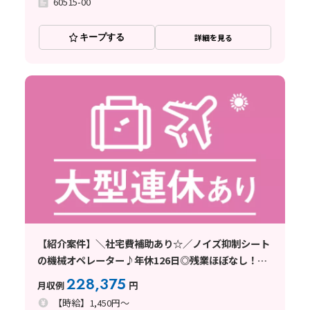
60515-00
キープする
詳細を見る
【紹介案件】＼社宅費補助あり☆／ノイズ抑制シート
の機械オペレーター♪年休126日◎残業ほぼなし！車
通勤OK
228,375
月収例
円
【時給】1,450円～