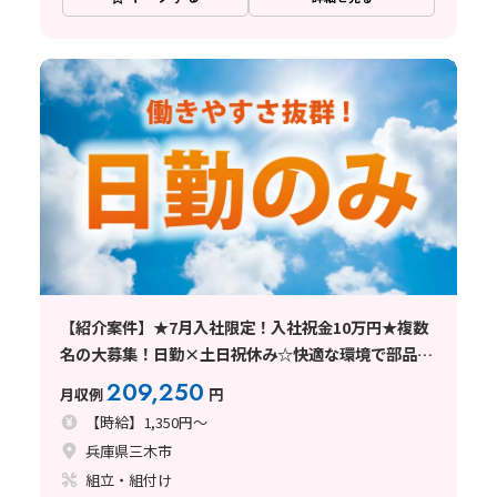
【紹介案件】★7月入社限定！入社祝金10万円★複数
名の大募集！日勤×土日祝休み☆快適な環境で部品の
組立♪月曜日は定時退社デー◎無料送迎あり
209,250
月収例
円
【時給】1,350円～
兵庫県三木市
組立・組付け