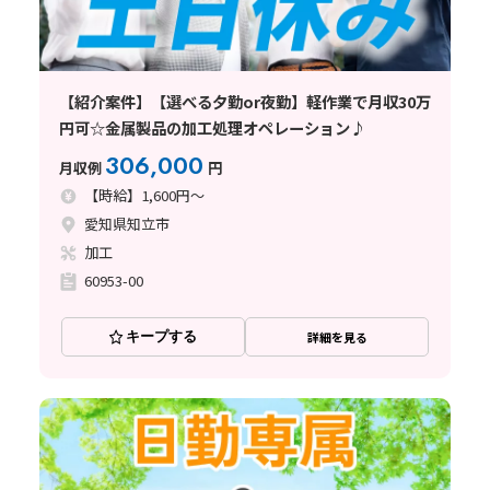
【紹介案件】【選べる夕勤or夜勤】軽作業で月収30万
円可☆金属製品の加工処理オペレーション♪
306,000
月収例
円
【時給】1,600円～
愛知県知立市
加工
60953-00
キープする
詳細を見る