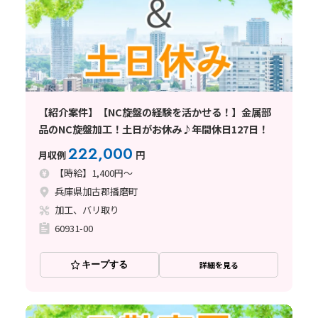
【紹介案件】【NC旋盤の経験を活かせる！】金属部
品のNC旋盤加工！土日がお休み♪年間休日127日！
222,000
月収例
円
【時給】1,400円～
兵庫県加古郡播磨町
加工、バリ取り
60931-00
キープする
詳細を見る