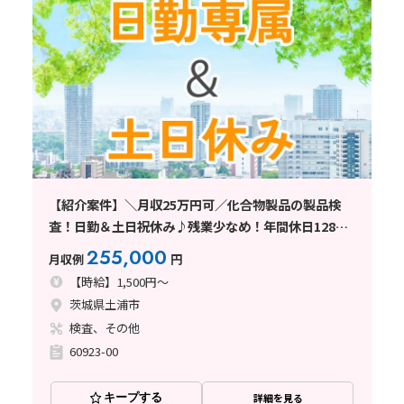
【紹介案件】＼月収25万円可／化合物製品の製品検
査！日勤＆土日祝休み♪残業少なめ！年間休日128
日！
255,000
月収例
円
【時給】1,500円～
茨城県土浦市
検査、その他
60923-00
キープする
詳細を見る