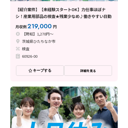
【紹介案件】【未経験スタートOK】力仕事ほぼナ
シ！産業用部品の検査★残業少なめ♪働きやすい日勤
219,000
月収例
円
【時給】1,270円～
茨城県ひたちなか市
検査
60926-00
キープする
詳細を見る