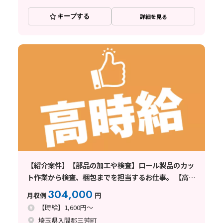
キープする
詳細を見る
【紹介案件】【部品の加工や検査】ロール製品のカッ
ト作業から検査、梱包までを担当するお仕事。 【高時
給1600円】無料送迎バスありで通勤らくらく♪ 未経
304,000
月収例
円
験OK♪
【時給】1,600円～
埼玉県入間郡三芳町