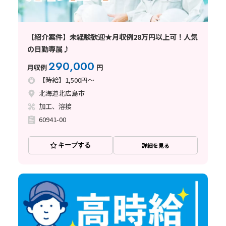
【紹介案件】未経験歓迎★月収例28万円以上可！人気
の日勤専属♪
290,000
月収例
円
【時給】1,500円～
北海道北広島市
加工、溶接
60941-00
キープする
詳細を見る