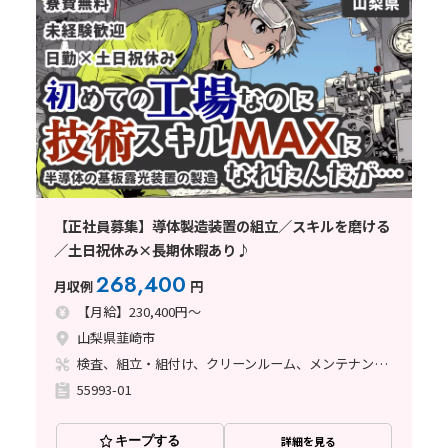
【正社員募集】導体製造装置の組立／スキルを磨ける
／土日祝休み×長期休暇あり♪
268,400
月収例
円
【月給】230,400円～
山梨県韮崎市
検査、組立・組付け、クリーンルーム、メンテナンス・保全、座り作業、立ち作業
55993-01
キープする
詳細を見る