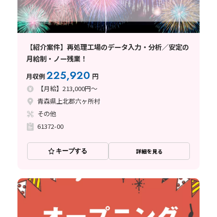
【紹介案件】再処理工場のデータ入力・分析／安定の
月給制・ノー残業！
225,920
月収例
円
【月給】213,000円～
青森県上北郡六ヶ所村
その他
61372-00
キープする
詳細を見る