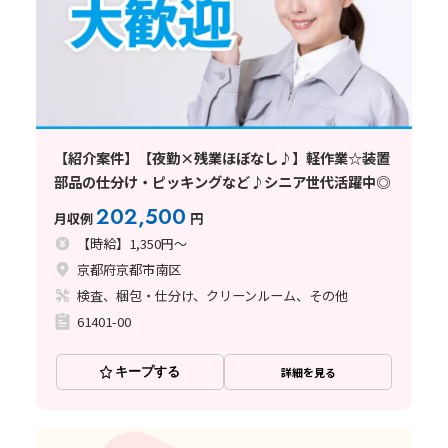
【紹介案件】【夜勤×残業ほぼなし♪】軽作業☆装置
部品の仕分け・ピッキングなど♪シニア世代活躍中◎
202,500
月収例
円
【時給】1,350円～
京都府京都市南区
検査、梱包・仕分け、クリーンルーム、その他
61401-00
キープする
詳細を見る