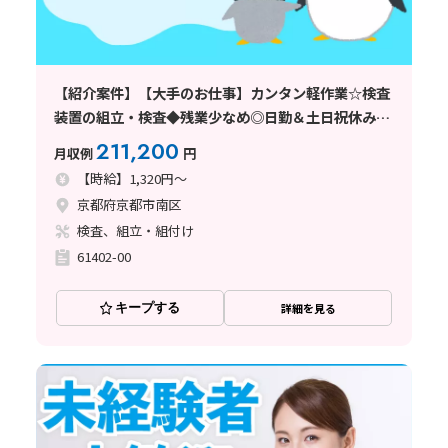
【紹介案件】【大手のお仕事】カンタン軽作業☆検査
装置の組立・検査◆残業少なめ◎日勤＆土日祝休み☆
駅チカ！
211,200
月収例
円
【時給】1,320円～
京都府京都市南区
検査、組立・組付け
61402-00
キープする
詳細を見る