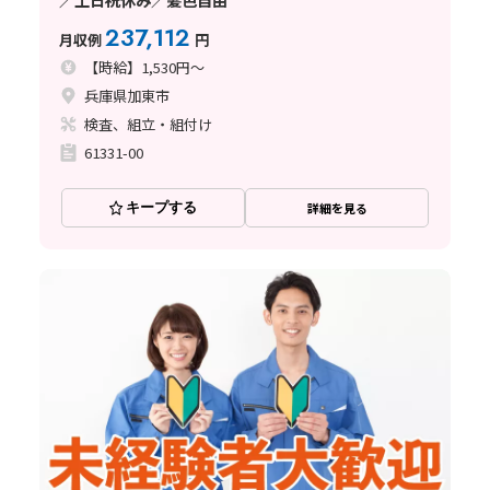
237,112
月収例
円
【時給】1,530円～
兵庫県加東市
検査、組立・組付け
61331-00
キープする
詳細を見る