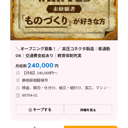
＼ オープニング募集！ ／ 高圧コネクタ製造｜車通勤
OK｜交通費支給あり｜教育体制充実
240,000
月収例
円
【月給】240,000円～
静岡県御殿場市
検査、梱包・仕分け、組立・組付け、加工、マシンオペレーター、清掃・洗浄、座り作業、立ち作業
60704-01
キープする
詳細を見る