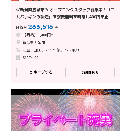
≪新潟県五泉市≫ オープニングスタッフ募集中！「ゴ
ムパッキンの製造」▼寮費無料▼時給1,400円▼正社
員登用あり
266,516
月収例
円
【時給】1,400円～
新潟県五泉市
検査、加工、立ち作業、バリ取り
61374-00
キープする
詳細を見る