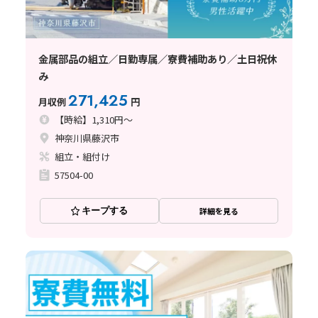
金属部品の組立／日勤専属／寮費補助あり／土日祝休
み
271,425
月収例
円
【時給】1,310円～
神奈川県藤沢市
組立・組付け
57504-00
キープする
詳細を見る