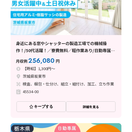
身近にある窓やシャッターの製造工場での機械操
作！/50代活躍！／寮費無料／軽作業あり/日勤専属or
夜勤専属
256,080
月収例
円
【時給】1,300円～
茨城県坂東市
検査、梱包・仕分け、組立・組付け、加工、立ち作業
45534-00
キープする
詳細を見る