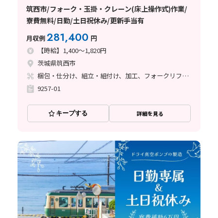
筑西市/フォーク・玉掛・クレーン(床上操作式)作業/
寮費無料/日勤/土日祝休み/更新手当有
281,400
月収例
円
【時給】1,400～1,820円
茨城県筑西市
梱包・仕分け、組立・組付け、加工、フォークリフト、玉掛け・クレーン
9257-01
キープする
詳細を見る