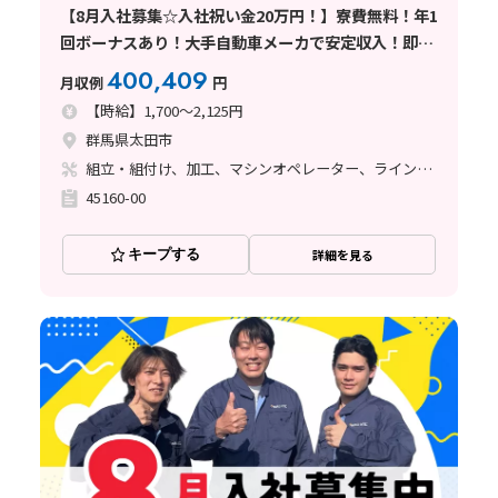
【8月入社募集☆入社祝い金20万円！】寮費無料！年1
回ボーナスあり！大手自動車メーカで安定収入！即面
接可/大型連休有/年間休日120日
400,409
月収例
円
【時給】1,700～2,125円
群馬県太田市
組立・組付け、加工、マシンオペレーター、ライン作業、鋳造・鍛造、溶接、塗装
45160-00
キープする
詳細を見る