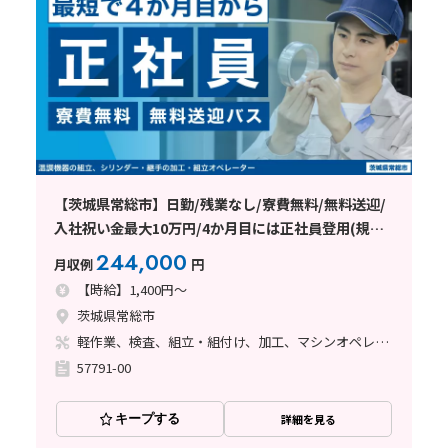
【茨城県常総市】日勤/残業なし/寮費無料/無料送迎/
入社祝い金最大10万円/4か月目には正社員登用(規定
有り)
244,000
月収例
円
【時給】1,400円～
茨城県常総市
軽作業、検査、組立・組付け、加工、マシンオペレーター、立ち作業、バリ取り
57791-00
キープする
詳細を見る