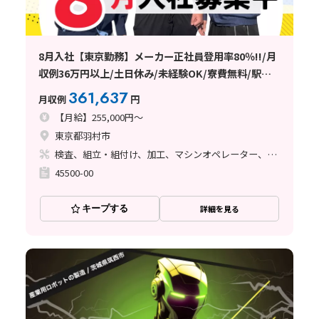
8月入社【東京勤務】メーカー正社員登用率80％!!/月
収例36万円以上/土日休み/未経験OK/寮費無料/駅チ
カ
361,637
月収例
円
【月給】255,000円～
東京都羽村市
検査、組立・組付け、加工、マシンオペレーター、ライン作業、塗装
45500-00
キープする
詳細を見る