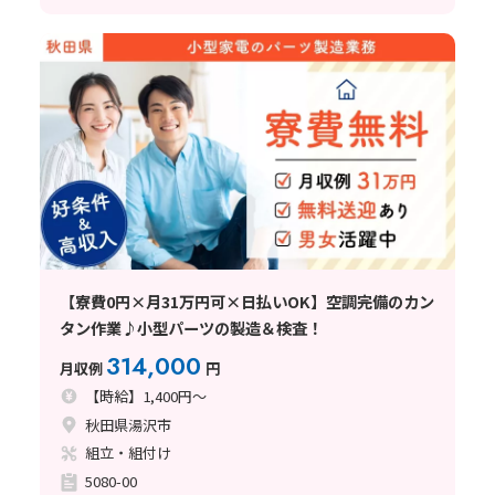
【寮費0円×月31万円可×日払いOK】空調完備のカン
タン作業♪小型パーツの製造＆検査！
314,000
月収例
円
【時給】1,400円～
秋田県湯沢市
組立・組付け
5080-00