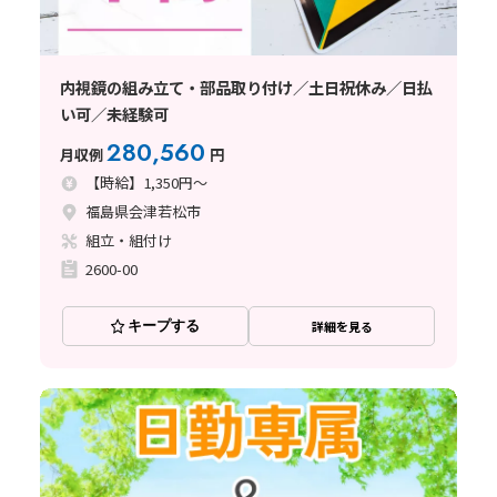
内視鏡の組み立て・部品取り付け／土日祝休み／日払
い可／未経験可
280,560
月収例
円
【時給】1,350円～
福島県会津若松市
組立・組付け
2600-00
キープする
詳細を見る