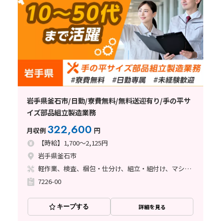
岩手県釜石市/日勤/寮費無料/無料送迎有り/手の平サ
イズ部品組立製造業務
322,600
月収例
円
【時給】1,700～2,125円
岩手県釜石市
軽作業、検査、梱包・仕分け、組立・組付け、マシンオペレーター、立ち作業
7226-00
キープする
詳細を見る