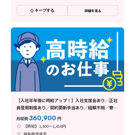
キープする
詳細を見る
【入社半年後に時給アップ！】入社支度金あり／正社
員登用制度あり／契約更新手当あり／経験不問／寮完
備！
360,900
月収例
円
【時給】1,400～1,450円
福島県伊達市