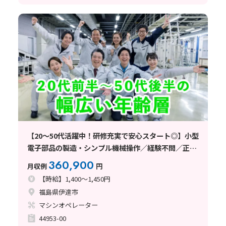
【20〜50代活躍中！研修充実で安心スタート◎】小型
電子部品の製造・シンプル機械操作／経験不問／正社
員登用制度あり／寮完備
360,900
月収例
円
【時給】1,400～1,450円
福島県伊達市
マシンオペレーター
44953-00