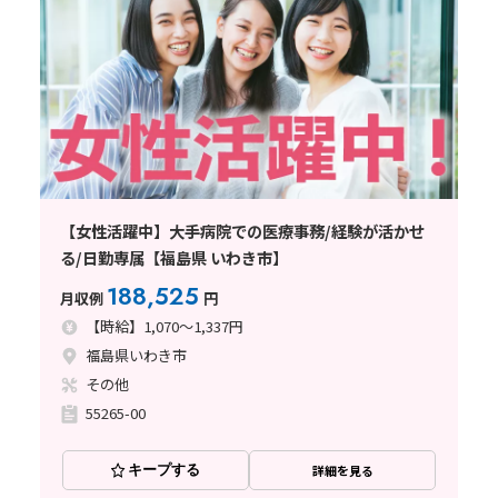
【女性活躍中】大手病院での医療事務/経験が活かせ
る/日勤専属【福島県 いわき市】
188,525
月収例
円
【時給】1,070～1,337円
福島県いわき市
その他
55265-00
キープする
詳細を見る