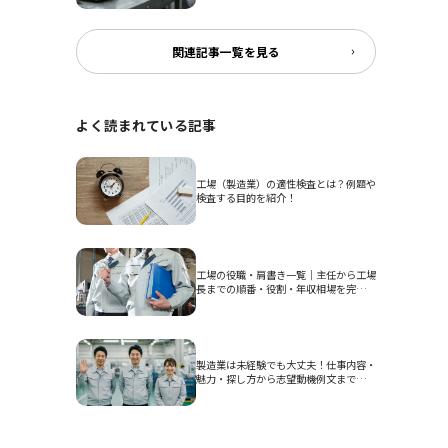
関連記事一覧を見る
よく読まれている記事
工場（製造業）の適性検査とは？例題や
検査する目的を紹介！
工場の役職・肩書き一覧｜主任から工場
長までの順番・役割・年収相場を完全網
羅
製造業は未経験でも大丈夫！仕事内容・
魅力・探し方から志望動機例文まで完全
ガイド