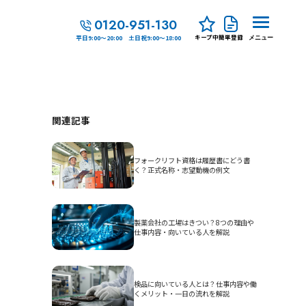
0120-951-130
キープ中
簡単登録
平日9:00～20:00 土日祝9:00～18:00
メニュー
関連記事
フォークリフト資格は履歴書にどう書
く？正式名称・志望動機の例文
製薬会社の工場はきつい？8つの理由や
仕事内容・向いている人を解説
検品に向いている人とは？仕事内容や働
くメリット・一日の流れを解説