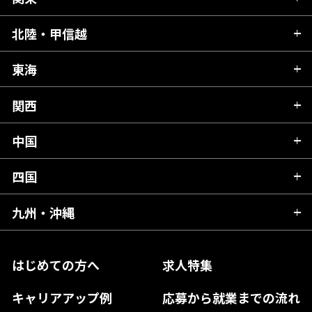
北海道
青森県
北陸・甲信越
茨城県
秋田県
栃木県
東海
新潟県
山形県
群馬県
富山県
関西
岐阜県
岩手県
埼玉県
石川県
静岡県
中国
滋賀県
宮城県
千葉県
福井県
愛知県
京都府
四国
広島県
福島県
東京都
山梨県
三重県
大阪府
岡山県
九州・沖縄
愛媛県
神奈川県
長野県
兵庫県
鳥取県
香川県
福岡県
はじめての方へ
求人特集
奈良県
島根県
高知県
佐賀県
キャリアアップ例
応募から就業までの流れ
和歌山県
山口県
徳島県