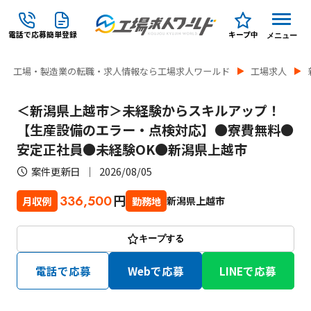
電話で応募
簡単登録
キープ中
メニュー
工場・製造業の転職・求人情報なら工場求人ワールド
工場求人
＜新潟県上越市＞未経験からスキルアップ！
【生産設備のエラー・点検対応】●寮費無料●
安定正社員●未経験OK●新潟県上越市
案件更新日
2026/08/05
円
336,500
新潟県上越市
月収例
勤務地
キープする
電話で応募
Webで応募
LINEで応募