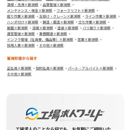
清掃・洗浄×新潟県
品質管理×新潟県
メンテナンス・保全×新潟県
フォークリフト×新潟県
座り作業×新潟県
玉掛け・クレーン×新潟県
ライン作業×新潟県
ハンダ付け×新潟県
鋳造・鍛造×新潟県
立ち作業×新潟県
施盤×新潟県
溶接×新潟県
塗装×新潟県
バリ取り×新潟県
運営管理×新潟県
事務関連×新潟県
インフラ管理（社員寮、備品等）×新潟県
営業×新潟県
採用人事×新潟県
その他×新潟県
雇用形態から探す
正社員×新潟県
契約社員×新潟県
パート・アルバイト×新潟県
その他×新潟県
工場求人のことなら何でも、お気軽にご相談いた