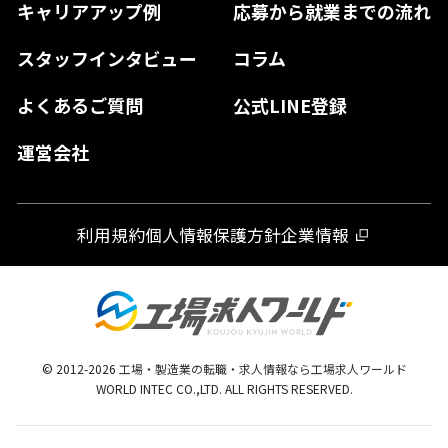
キャリアアップ例
応募から就業までの流れ
和歌山県
山口県
徳島県
長崎県
スタッフインタビュー
コラム
大分県
よくあるご質問
公式LINE登録
熊本県
運営会社
宮崎県
鹿児島県
利用規約
個人情報保護方針
企業情報
沖縄県
© 2012-
2026
工場・製造業の転職・求人情報なら工場求人ワールド
WORLD INTEC CO.,LTD. ALL RIGHTS RESERVED.