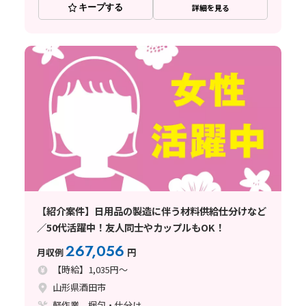
キープする
詳細を見る
【紹介案件】日用品の製造に伴う材料供給仕分けなど
／50代活躍中！友人同士やカップルもOK！
267,056
月収例
円
【時給】1,035円～
山形県酒田市
軽作業、梱包・仕分け