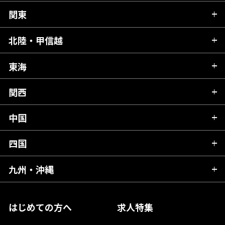
関東
北海道
青森県
北陸・甲信越
茨城県
秋田県
栃木県
東海
新潟県
山形県
群馬県
富山県
関西
岐阜県
岩手県
埼玉県
石川県
静岡県
中国
滋賀県
宮城県
千葉県
福井県
愛知県
京都府
四国
広島県
福島県
東京都
山梨県
三重県
大阪府
岡山県
九州・沖縄
愛媛県
神奈川県
長野県
兵庫県
鳥取県
香川県
福岡県
はじめての方へ
求人特集
奈良県
島根県
高知県
佐賀県