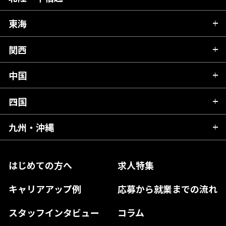
茨城県
秋田県
栃木県
東海
新潟県
山形県
群馬県
富山県
関西
岐阜県
岩手県
埼玉県
石川県
静岡県
中国
滋賀県
宮城県
千葉県
福井県
愛知県
京都府
四国
広島県
福島県
東京都
山梨県
三重県
大阪府
岡山県
九州・沖縄
愛媛県
神奈川県
長野県
兵庫県
鳥取県
香川県
福岡県
はじめての方へ
求人特集
奈良県
島根県
高知県
佐賀県
キャリアアップ例
応募から就業までの流れ
和歌山県
山口県
徳島県
長崎県
スタッフインタビュー
コラム
大分県