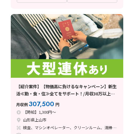
【紹介案件】【物価高に負けるなキャンペーン】新生
活≪勤・食・住≫全てをサポート！/月収30万以上
可！/寮費無料☆
307,500
月収例
円
【時給】1,300円～
山形県上山市
検査、マシンオペレーター、クリーンルーム、清掃・洗浄