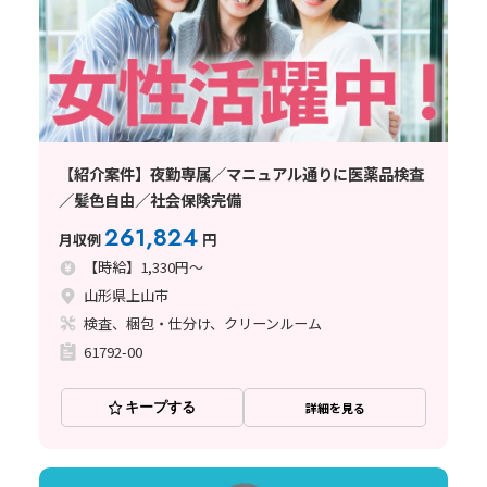
【紹介案件】夜勤専属／マニュアル通りに医薬品検査
／髪色自由／社会保険完備
261,824
月収例
円
【時給】1,330円～
山形県上山市
検査、梱包・仕分け、クリーンルーム
61792-00
キープする
詳細を見る