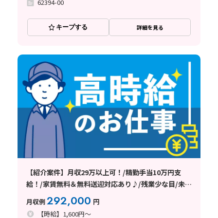
62394-00
キープする
詳細を見る
【紹介案件】月収29万以上可！/精勤手当10万円支
給！/家賃無料＆無料送迎対応あり♪/残業少な目/未経
験OK★
292,000
月収例
円
【時給】1,600円～