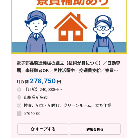
電子部品製造機械の組立【技術が身につく】／日勤専
属／未経験者OK／男性活躍中／交通費支給／寮費補
助／山形県
278,750
月収例
円
【月給】240,000円～
山形県新庄市
検査、組立・組付け、クリーンルーム、立ち作業
57640-00
キープする
詳細を見る