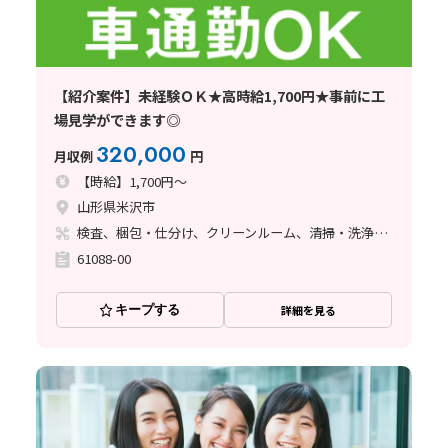
【紹介案件】未経験ＯＫ★高時給1,700円★事前に工
場見学ができます◎
320,000
月収例
円
【時給】1,700円～
山形県米沢市
検査、梱包・仕分け、クリーンルーム、清掃・洗浄、その他
61088-00
キープする
詳細を見る