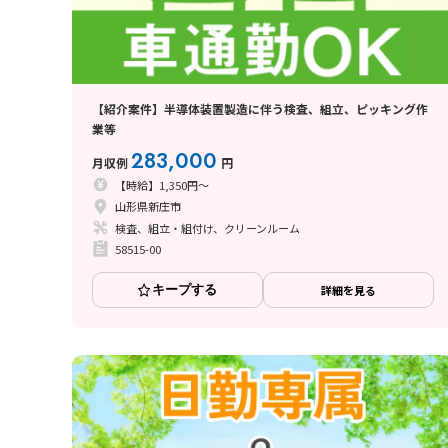
【紹介案件】半導体装置製造に伴う検査、組立、ピッキング作
業等
283,000
月収例
円
【時給】1,350円～
山形県新庄市
検査、組立・組付け、クリーンルーム
58515-00
キープする
詳細を見る