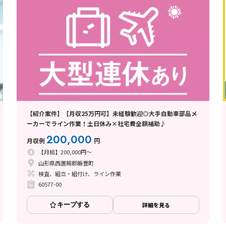
【紹介案件】【月収25万円可】未経験歓迎◎大手自動車部品メ
ーカーでライン作業！土日休み×社宅費全額補助♪
200,000
月収例
円
【月給】200,000円～
山形県西置賜郡飯豊町
検査、組立・組付け、ライン作業
60577-00
キープする
詳細を見る