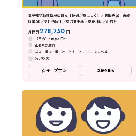
電子部品製造機械の組立【技術が身につく】／日勤専属／未経
験者OK／男性活躍中／交通費支給／寮費補助／山形県
278,750
月収例
円
【月給】240,000円～
山形県新庄市
検査、組立・組付け、クリーンルーム、立ち作業
57640-00
キープする
詳細を見る