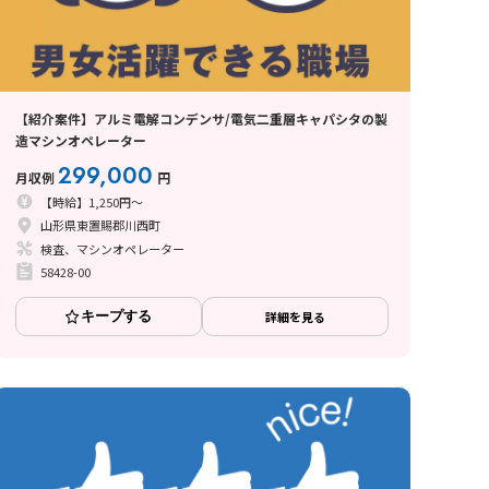
【紹介案件】アルミ電解コンデンサ/電気二重層キャパシタの製
造マシンオペレーター
299,000
月収例
円
【時給】1,250円～
山形県東置賜郡川西町
検査、マシンオペレーター
58428-00
キープする
詳細を見る