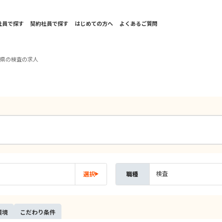
社員で探す
契約社員で探す
はじめての方へ
よくあるご質問
形県の検査の求人
検査
選択
職種
環境
こだ
わり
条件