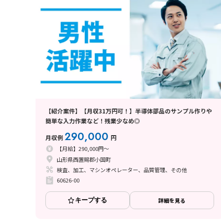
【紹介案件】【月収31万円可！】半導体部品のサンプル作りや
簡単な入力作業など！残業少なめ◎
290,000
月収例
円
【月給】290,000円～
山形県西置賜郡小国町
検査、加工、マシンオペレーター、品質管理、その他
60626-00
キープする
詳細を見る