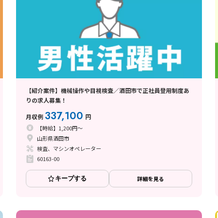
【紹介案件】機械操作や目視検査／酒田市で正社員登用制度あ
りの求人募集！
337,100
月収例
円
【時給】1,200円～
山形県酒田市
検査、マシンオペレーター
60163-00
キープする
詳細を見る