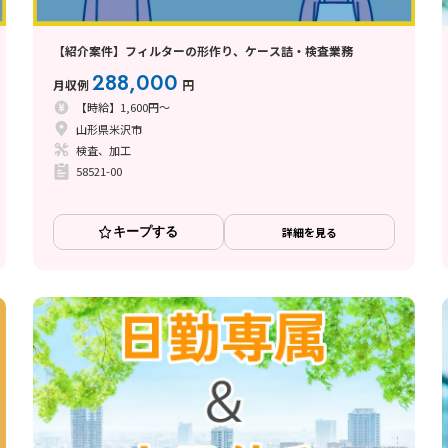
【紹介案件】フィルターの形作り、ケース詰・検査業務
288,000
月収例
円
【時給】1,600円～
山形県米沢市
検査、加工
58521-00
キープする
詳細を見る