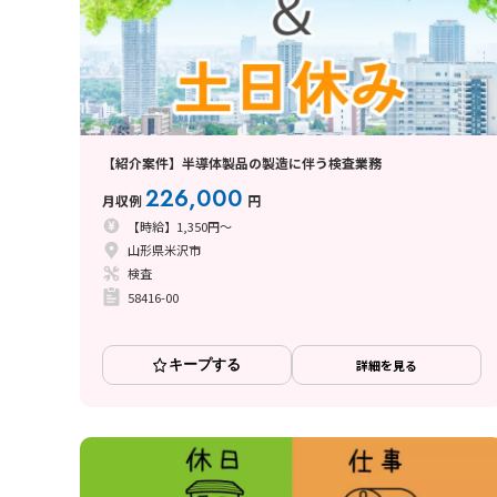
【紹介案件】半導体製品の製造に伴う検査業務
226,000
月収例
円
【時給】1,350円～
山形県米沢市
検査
58416-00
キープする
詳細を見る