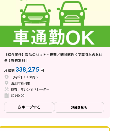
【紹介案件】製品のセット・検査／鶴岡駅近くで高収入のお仕
事！寮費無料！
338,275
月収例
円
【時給】1,400円～
山形県鶴岡市
検査、マシンオペレーター
60140-00
キープする
詳細を見る