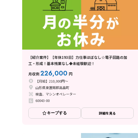
【紹介案件】【年休193日】力仕事ほぼなし☆電子回路の加
工・形成！基本残業なし◆未経験歓迎！
226,000
月収例
円
【月給】210,000円～
山形県東置賜郡高畠町
検査、マシンオペレーター
60043-00
キープする
詳細を見る