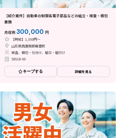
【紹介案件】自動車の制御系電子部品などの組立・検査・梱包
業務
300,000
月収例
円
【時給】1,550円～
山形県西置賜郡飯豊町
検査、梱包・仕分け、組立・組付け
58518-00
キープする
詳細を見る