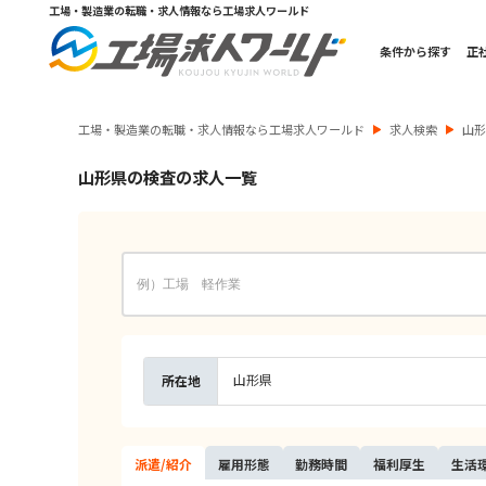
工場・製造業の転職・求人情報なら工場求人ワールド
条件から探す
正
工場・製造業の転職・求人情報なら工場求人ワールド
求人検索
山
山形県の検査の求人一覧
山形県
所在地
派遣/
紹介
雇用
形態
勤務
時間
福利
厚生
生活