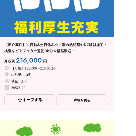
【紹介案件】＼日勤&土日休み☆／鋼の熱処理やNC旋盤加工・
検査など♪マイカー通勤OK◎未経験歓迎！
216,000
月収例
円
【月給】185,000～216,000円
山形県村山市
検査、加工
59577-00
キープする
詳細を見る