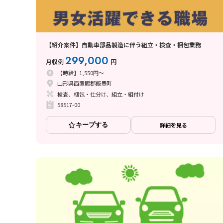
【紹介案件】自動車部品製造に伴う組立・検査・梱包業務
299,000
月収例
円
【時給】1,550円～
山形県西置賜郡飯豊町
検査、梱包・仕分け、組立・組付け
58517-00
キープする
詳細を見る