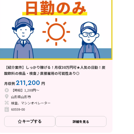
【紹介案件】しっかり稼げる！月収30万円可★人気の日勤！炭
酸飲料の検品・検査♪直接雇用の可能性あり◎
211,200
月収例
円
【時給】1,200円～
山形県山形市
検査、マシンオペレーター
60559-00
キープする
詳細を見る