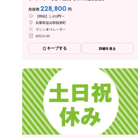
228,800
月収例
円
【時給】1,430円～
兵庫県加古郡稲美町
マシンオペレーター
60515-00
キープする
詳細を見る