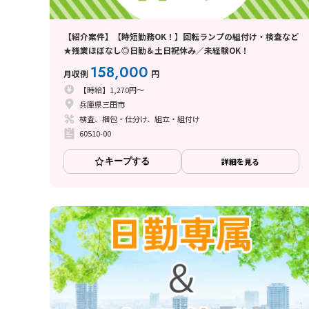
【紹介案件】【時短勤務OK！】回転ランプの組付け・検査など
★残業ほぼなし◎日勤＆土日祝休み／未経験OK！
158,000
月収例
円
【時給】1,270円～
兵庫県三田市
検査、梱包・仕分け、組立・組付け
60510-00
キープする
詳細を見る