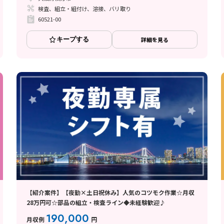
検査、組立・組付け、溶接、バリ取り
60521-00
キープする
詳細を見る
【紹介案件】【夜勤×土日祝休み】人気のコツモク作業☆月収
28万円可☆部品の組立・検査ライン◆未経験歓迎♪
190,000
月収例
円