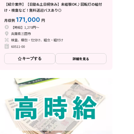
【紹介案件】【日勤&土日祝休み】未経験OK♪回転灯の組付
け・検査など！無料送迎バスあり◎
171,000
月収例
円
【時給】1,270円～
兵庫県三田市
検査、梱包・仕分け、組立・組付け
60511-00
キープする
詳細を見る