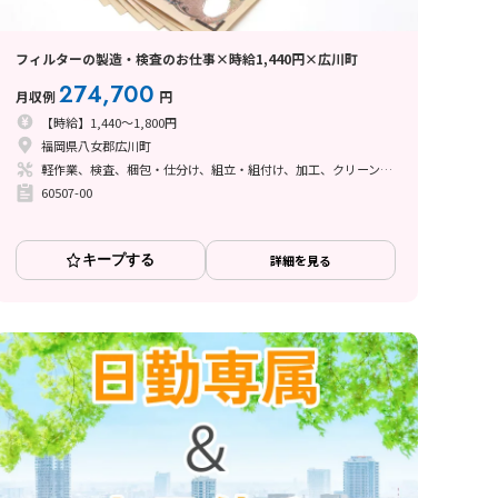
フィルターの製造・検査のお仕事×時給1,440円×広川町
274,700
月収例
円
【時給】1,440～1,800円
福岡県八女郡広川町
軽作業、検査、梱包・仕分け、組立・組付け、加工、クリーンルーム、立ち作業
60507-00
キープする
詳細を見る