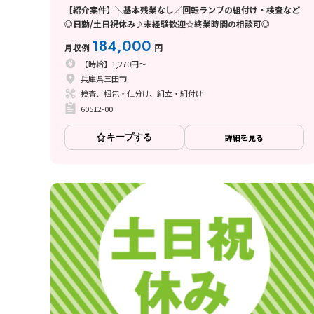
【紹介案件】＼基本残業なし／回転ランプの組付け・検査など
◎日勤/土日祝休み♪未経験歓迎☆終業時間の相談可◎
184,000
月収例
円
【時給】1,270円～
兵庫県三田市
検査、梱包・仕分け、組立・組付け
60512-00
キープする
詳細を見る