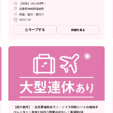
【月給】190,000円～
兵庫県神崎郡福崎町
検査、組立・組付け
60517-00
キープする
詳細を見る
【紹介案件】＼社宅費補助あり☆／ノイズ抑制シートの機械オ
ペレーター♪年休126日◎残業ほぼなし！車通勤OK