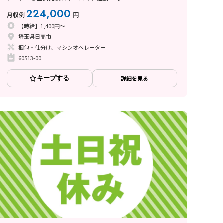
224,000
月収例
円
【時給】1,400円～
埼玉県日高市
梱包・仕分け、マシンオペレーター
60513-00
キープする
詳細を見る