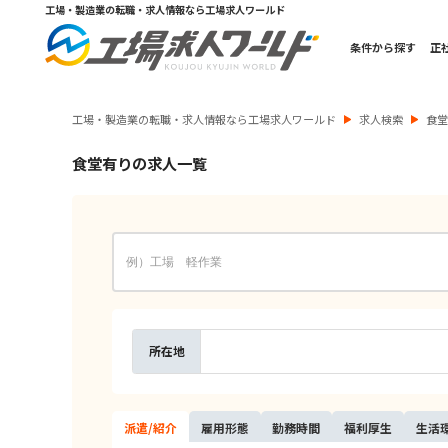
工場・製造業の転職・求人情報なら工場求人ワールド
条件から探す
正
工場・製造業の転職・求人情報なら工場求人ワールド
求人検索
食
食堂有りの求人一覧
所在地
派遣/
紹介
雇用
形態
勤務
時間
福利
厚生
生活