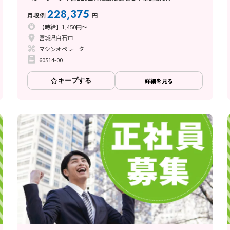
228,375
月収例
円
【時給】1,450円～
宮城県白石市
マシンオペレーター
60514-00
キープする
詳細を見る