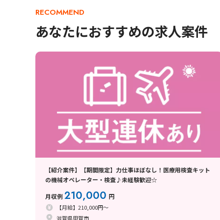
RECOMMEND
あなたにおすすめの求人案件
【紹介案件】【期間限定】力仕事ほぼなし！医療用検査キット
の機械オペレーター・検査♪未経験歓迎☆
210,000
月収例
円
【月給】210,000円～
滋賀県甲賀市