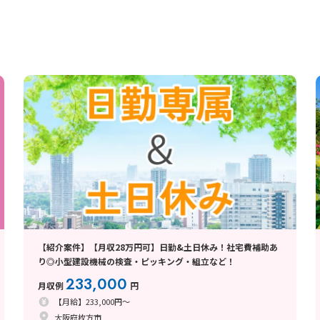
【紹介案件】【月収28万円可】日勤&土日休み！社宅費補助あ
り◎小型建設機械の検査・ピッキング・組立など！
233,000
月収例
円
【月給】233,000円～
大阪府枚方市