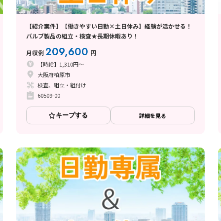
【紹介案件】【働きやすい日勤×土日休み】経験が活かせる！
バルブ製品の組立・検査★長期休暇あり！
209,600
月収例
円
【時給】1,310円～
大阪府柏原市
検査、組立・組付け
60509-00
キープする
詳細を見る