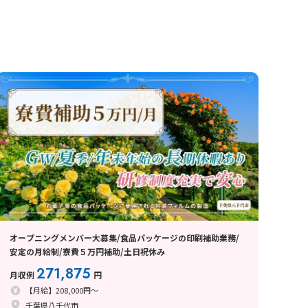
オープニングメンバー大募集/食品パッケージの印刷補助業務/
安定の月給制/寮費５万円補助/土日祝休み
271,875
月収例
円
【月給】208,000円～
千葉県八千代市