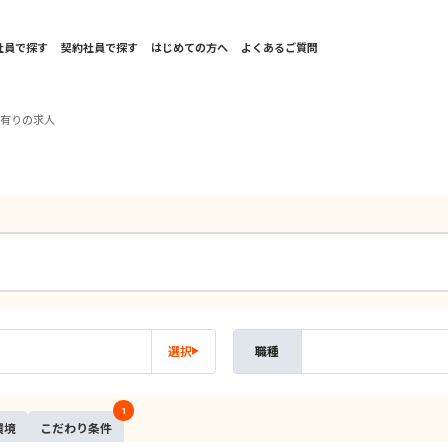
社員で探す
契約社員で探す
はじめての方へ
よくあるご質問
堂有りの求人
選択
職種
1
環境
こだ
わり
条件