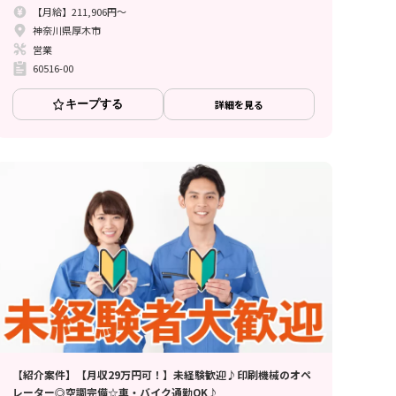
【月給】211,906円～
神奈川県厚木市
営業
60516-00
キープする
詳細を見る
【紹介案件】【月収29万円可！】未経験歓迎♪印刷機械のオペ
レーター◎空調完備☆車・バイク通勤OK♪