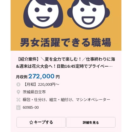
【紹介案件】＼夏を全力で楽しむ！／仕事終わりに海
&週末は花火大会へ！日勤16:45定時でプライベート
も充実☆【家電製造】
272,000
月収例
円
【月給】220,000円～
茨城県日立市
梱包・仕分け、組立・組付け、マシンオペレーター
60985-00
キープする
詳細を見る