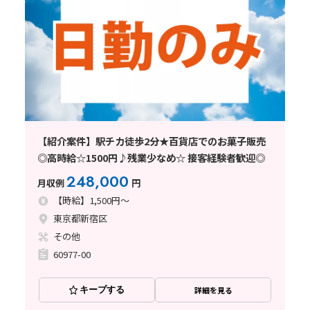
【紹介案件】駅チカ徒歩2分★百貨店でのお菓子販売
◎高時給☆1500円♪残業少なめ☆ 接客経験者歓迎◎
248,000
月収例
円
【時給】1,500円～
東京都新宿区
その他
60977-00
キープする
詳細を見る