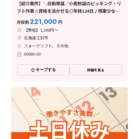
【紹介案件】＼日勤専属／小麦粉袋のピッキング・リ
フト作業☆資格を活かせる◎年休124日♪残業少な
め！
221,000
月収例
円
【時給】1,300円～
北海道江別市
フォークリフト、その他
60980-00
キープする
詳細を見る