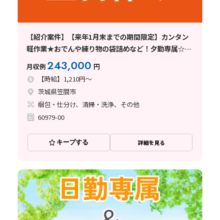
【紹介案件】【来年1月末までの期間限定】カンタン
軽作業★おでんや練り物の袋詰めなど！夕勤専属☆土
日休み！残業少なめ
243,000
月収例
円
【時給】1,210円～
茨城県笠間市
梱包・仕分け、清掃・洗浄、その他
60979-00
キープする
詳細を見る