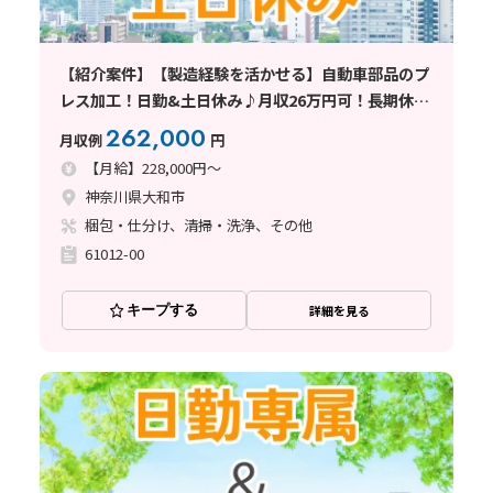
【紹介案件】【製造経験を活かせる】自動車部品のプ
レス加工！日勤&土日休み♪月収26万円可！長期休暇
あり
262,000
月収例
円
【月給】228,000円～
神奈川県大和市
梱包・仕分け、清掃・洗浄、その他
61012-00
キープする
詳細を見る