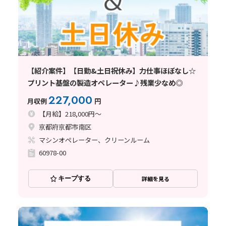
【紹介案件】【日勤&土日祝休み】力仕事ほぼなし☆
プリント基盤の製造オペレーター♪残業少なめ◎
227,000
月収例
円
【月給】218,000円～
京都府京都市南区
マシンオペレーター、クリーンルーム
60978-00
キープする
詳細を見る