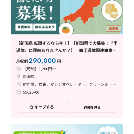
【新潟県 転職するなら今！】【新潟県で大募集！『半
導体』に興味ありませんか？】 ■半導体関連■寮費
無料■無料送迎■2交替■
290,000
月収例
円
【時給】1,200円～
新潟県
軽作業、検査、マシンオペレーター、クリーンルーム、立ち作業
55620-00
キープする
詳細を見る