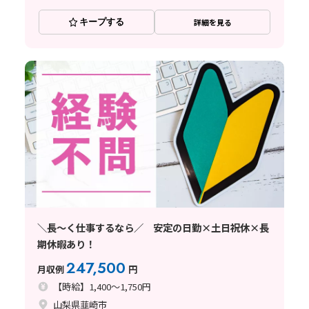
キープする
詳細を見る
＼長～く仕事するなら／ 安定の日勤×土日祝休×長
期休暇あり！
247,500
月収例
円
【時給】1,400～1,750円
山梨県韮崎市