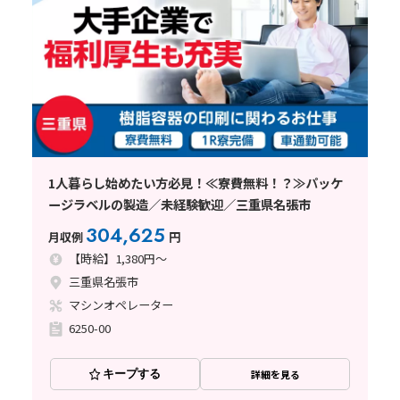
1人暮らし始めたい方必見！≪寮費無料！？≫パッケ
ージラベルの製造／未経験歓迎／三重県名張市
304,625
月収例
円
【時給】1,380円～
三重県名張市
マシンオペレーター
6250-00
キープする
詳細を見る