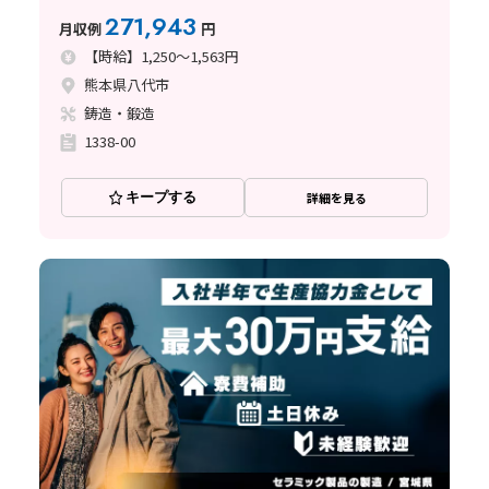
271,943
月収例
円
【時給】1,250～1,563円
熊本県八代市
鋳造・鍛造
1338-00
キープする
詳細を見る