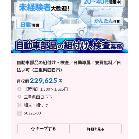
自動車部品の組付け・検査／日勤専属／寮費無料／日
払い可〈三重県四日市〉
229,625
月収例
円
【時給】1,300～1,625円
三重県四日市市
組立・組付け
50321-00
キープする
詳細を見る