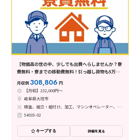
【物価高の世の中、少しでも出費へらしませんか？寮
費無料・寮までの移動費無料！引っ越し荷物も5万円
まで会社負担！】電子部品の検査等のお仕事/岐阜県
308,806
月収例
円
大垣市
【月給】232,000円～
岐阜県大垣市
検査、組立・組付け、加工、マシンオペレーター、クリーンルーム、品質管理、ハンダ付け、立ち作業
54035-02
キープする
詳細を見る