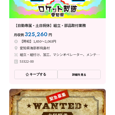
【日勤専属・土日祝休】組立・部品取付業務
325,260
月収例
円
【時給】1,650～2,063円
愛知県海部郡飛島村
組立・組付け、加工、マシンオペレーター、メンテナンス・保全、座り作業、玉掛け・クレーン、ライン作業、立ち作業、溶接、塗装、バリ取り
53322-00
キープする
詳細を見る