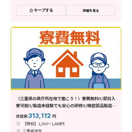
キープする
詳細を見る
〈三重県の県庁所在地で働こう！〉寮費無料!!/即日入
寮可能!!/製造未経験でも安心の研修!!/精密部品製造工
場／【三重県津市】
313,112
月収例
円
【時給】1,350～1,688円
三重県津市