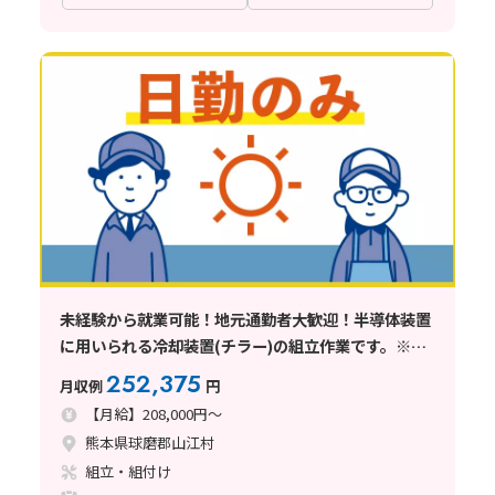
未経験から就業可能！地元通勤者大歓迎！半導体装置
に用いられる冷却装置(チラー)の組立作業です。※ク
リーンルームではありません
252,375
月収例
円
【月給】208,000円～
熊本県球磨郡山江村
組立・組付け