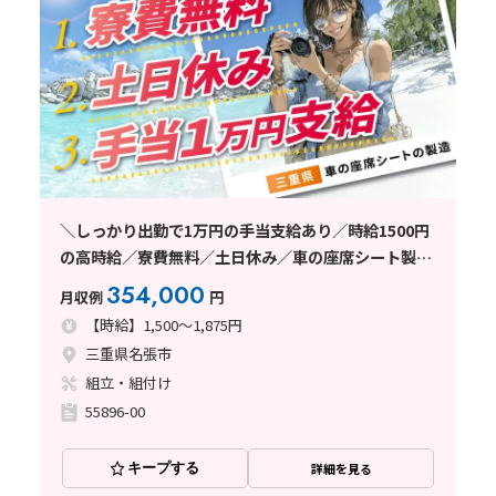
＼しっかり出勤で1万円の手当支給あり／時給1500円
の高時給／寮費無料／土日休み／車の座席シート製造
〈三重県名張市〉
354,000
月収例
円
【時給】1,500～1,875円
三重県名張市
組立・組付け
55896-00
キープする
詳細を見る