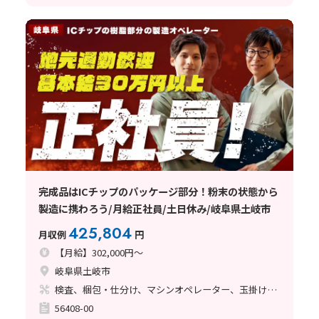
完成品はICチップのパッケージ部分！粉末の状態から
製造に携わろう/月給正社員/土日休み/岐阜県土岐市
425,804
月収例
円
【月給】302,000円～
岐阜県土岐市
検査、梱包・仕分け、マシンオペレーター、玉掛け・クレーン
56408-00