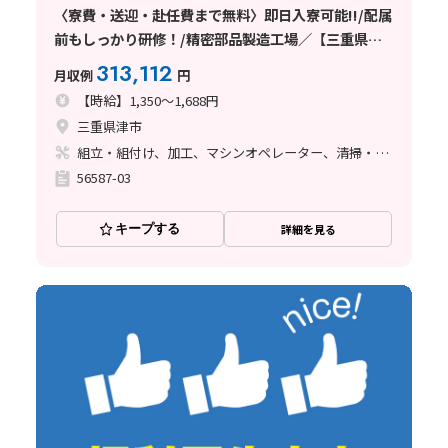
〈寮費・送迎・赴任費まで無料〉即日入寮可能!!/配属
前もしっかり研修！/精密部品製造工場／【三重県津
市】
313,112
月収例
円
【時給】1,350～1,688円
三重県津市
組立・組付け、加工、マシンオペレーター、清掃・洗浄、品質管理、ライン作業
56587-03
キープする
詳細を見る