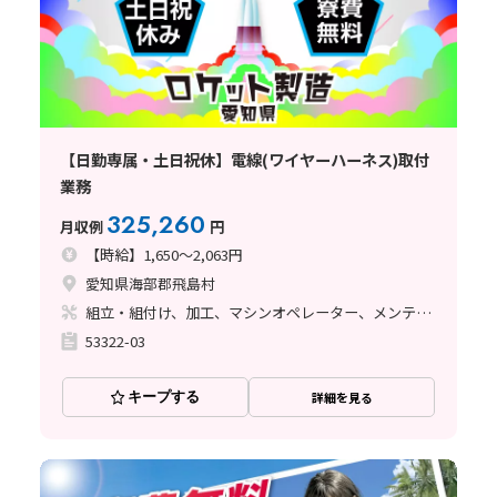
【日勤専属・土日祝休】電線(ワイヤーハーネス)取付
業務
325,260
月収例
円
【時給】1,650～2,063円
愛知県海部郡飛島村
組立・組付け、加工、マシンオペレーター、メンテナンス・保全、座り作業、玉掛け・クレーン、ライン作業、立ち作業、溶接、塗装、バリ取り
53322-03
キープする
詳細を見る