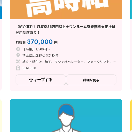
【紹介案件】月収例36万円以上★ワンルーム寮費無料★正社員
登用制度あり！
370,000
月収例
円
【時給】1,500円～
埼玉県比企郡ときがわ町
組立・組付け、加工、マシンオペレーター、フォークリフト、溶接
61615-00
キープする
詳細を見る