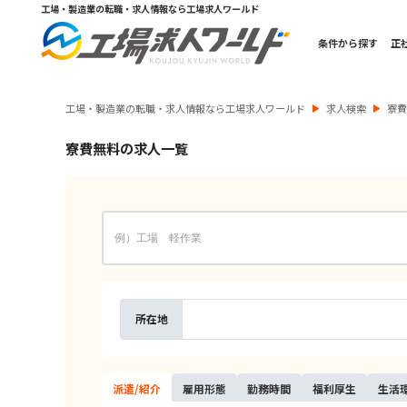
工場・製造業の転職・求人情報なら工場求人ワールド
条件から探す
正
工場・製造業の転職・求人情報なら工場求人ワールド
求人検索
寮
寮費無料の求人一覧
所在地
派遣/
紹介
雇用
形態
勤務
時間
福利
厚生
生活