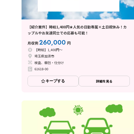
【紹介案件】時給1,400円★人気の日勤専属×土日祝休み！カ
ップルやお友達同士での応募も可能！
260,000
月収例
円
【時給】1,400円～
埼玉県加須市
検査、梱包・仕分け
61618-00
キープする
詳細を見る