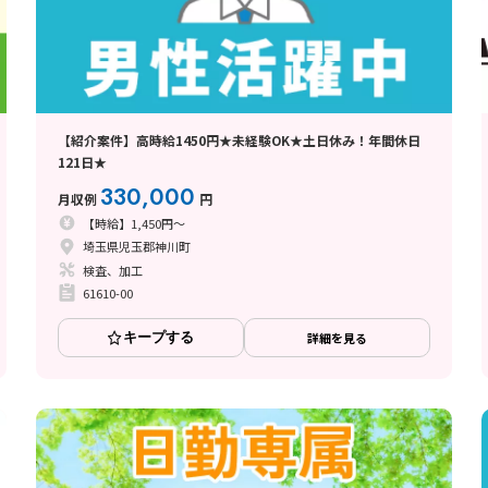
【紹介案件】高時給1450円★未経験OK★土日休み！年間休日
121日★
330,000
月収例
円
【時給】1,450円～
埼玉県児玉郡神川町
検査、加工
61610-00
キープする
詳細を見る