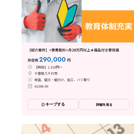
【紹介案件】<寮費無料>月28万円以上★備品付き寮完備
290,000
月収例
円
【時給】1,510円～
千葉県八千代市
検査、組立・組付け、加工、バリ取り
61596-00
キープする
詳細を見る