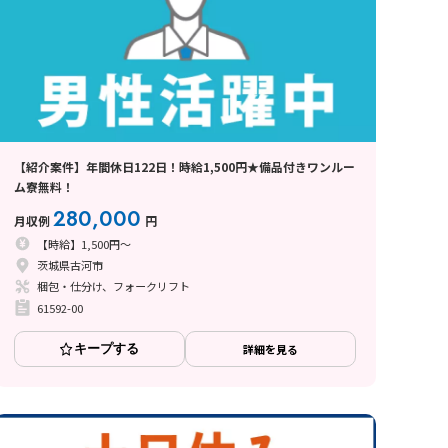
【紹介案件】年間休日122日！時給1,500円★備品付きワンルー
ム寮無料！
280,000
月収例
円
【時給】1,500円～
茨城県古河市
梱包・仕分け、フォークリフト
61592-00
キープする
詳細を見る