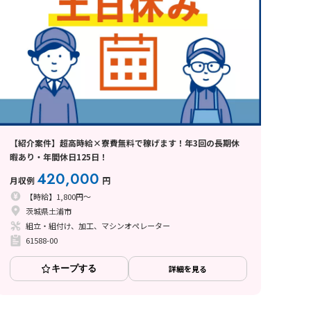
【紹介案件】超高時給×寮費無料で稼げます！年3回の長期休
暇あり・年間休日125日！
420,000
月収例
円
【時給】1,800円～
茨城県土浦市
組立・組付け、加工、マシンオペレーター
61588-00
キープする
詳細を見る