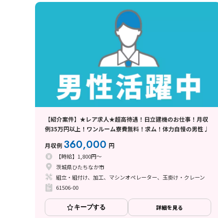
【紹介案件】★レア求人★超高待遇！日立建機のお仕事！月収
例35万円以上！ワンルーム寮費無料！求ム！体力自慢の男性♩
360,000
月収例
円
【時給】1,800円～
茨城県ひたちなか市
組立・組付け、加工、マシンオペレーター、玉掛け・クレーン
61506-00
キープする
詳細を見る