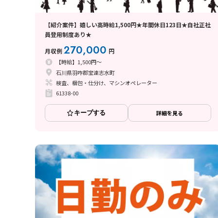
【紹介案件】嬉しい高時給1,500円★年間休日123日★自社正社
員登用制度あり★
270,000
月収例
円
【時給】1,500円～
石川県羽咋郡宝達志水町
検査、梱包・仕分け、マシンオペレーター
61338-00
キープする
詳細を見る