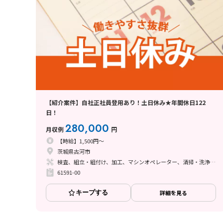
【紹介案件】自社正社員登用あり！土日休み★年間休日122
日！
280,000
月収例
円
【時給】1,500円～
茨城県古河市
検査、組立・組付け、加工、マシンオペレーター、清掃・洗浄、溶接
61591-00
キープする
詳細を見る