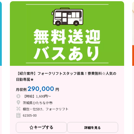
【紹介案件】フォークリフトスタッフ募集！寮費無料☆人気の
日勤専属★
290,000
月収例
円
【時給】1,600円～
茨城県ひたちなか市
梱包・仕分け、フォークリフト
61505-00
キープする
詳細を見る