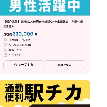
【紹介案件】高時給1450円★未経験OK★土日休み！年間休日
121日★
330,000
月収例
円
【時給】1,450円～
埼玉県児玉郡神川町
検査、加工
61612-00
キープする
詳細を見る