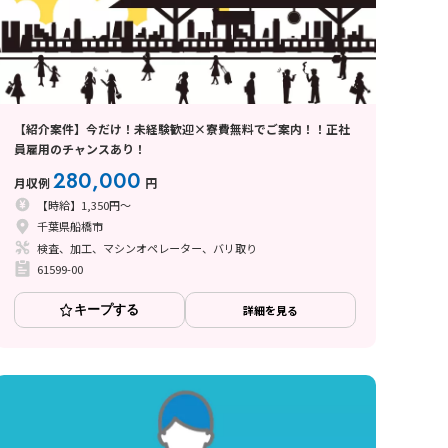
【紹介案件】今だけ！未経験歓迎×寮費無料でご案内！！正社
員雇用のチャンスあり！
280,000
月収例
円
【時給】1,350円～
千葉県船橋市
検査、加工、マシンオペレーター、バリ取り
61599-00
キープする
詳細を見る