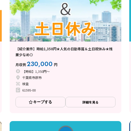
【紹介案件】時給1,350円★人気の日勤専属＆土日祝休み★残
業少なめ◎
230,000
月収例
円
【時給】1,350円～
千葉県市原市
検査
61595-00
キープする
詳細を見る