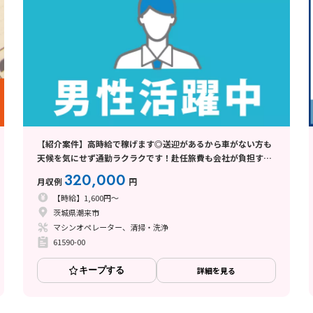
【紹介案件】高時給で稼げます◎送迎があるから車がない方も
天候を気にせず通勤ラクラクです！赴任旅費も会社が負担する
ので県外の方にもおすすめ！
320,000
月収例
円
【時給】1,600円～
茨城県潮来市
マシンオペレーター、清掃・洗浄
61590-00
キープする
詳細を見る