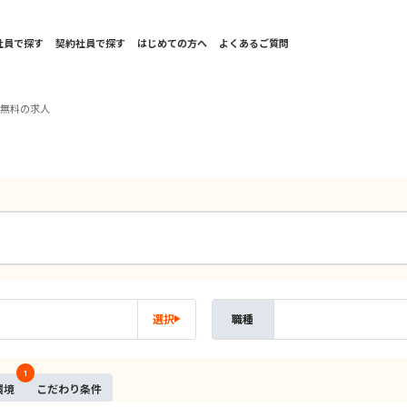
社員で探す
契約社員で探す
はじめての方へ
よくあるご質問
費無料の求人
選択
職種
1
環境
こだ
わり
条件