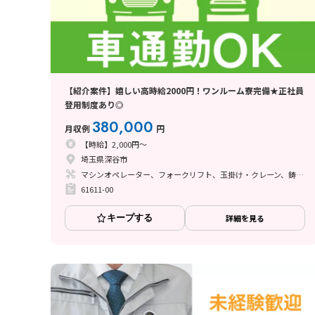
【紹介案件】嬉しい高時給2000円！ワンルーム寮完備★正社員
登用制度あり◎
380,000
月収例
円
【時給】2,000円～
埼玉県深谷市
マシンオペレーター、フォークリフト、玉掛け・クレーン、鋳造・鍛造
61611-00
キープする
詳細を見る