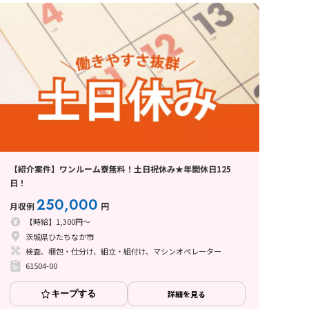
【紹介案件】ワンルーム寮無料！土日祝休み★年間休日125
日！
250,000
月収例
円
【時給】1,300円～
茨城県ひたちなか市
検査、梱包・仕分け、組立・組付け、マシンオペレーター
61504-00
キープする
詳細を見る