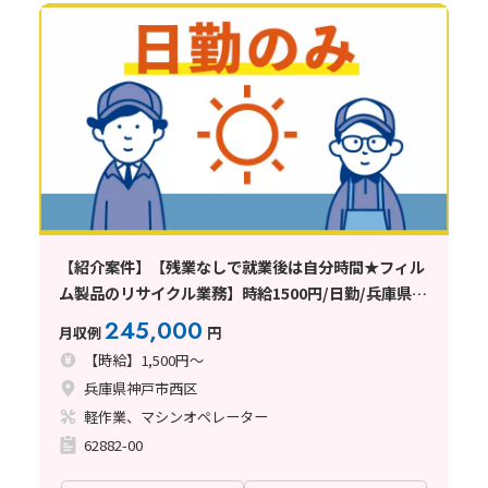
【紹介案件】【残業なしで就業後は自分時間★フィル
ム製品のリサイクル業務】時給1500円/日勤/兵庫県神
戸市西区高塚台/土日祝休み/寮完備/20〜50代の男女
245,000
月収例
円
活躍中/モクモク作業/重量物の取り
【時給】1,500円～
兵庫県神戸市西区
軽作業、マシンオペレーター
62882-00