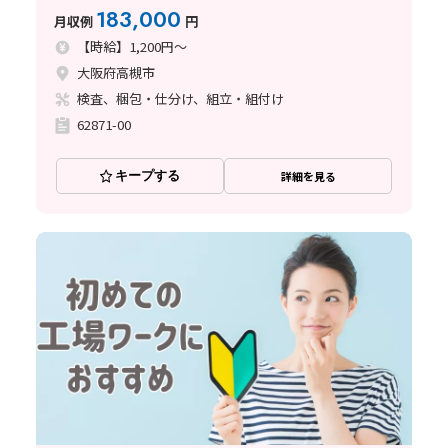
日祝休み/未経験歓迎/20〜50代前半の女性活躍中/軽
183,000
月収例
円
作業/髪色・ネイルOK/空調完備/残業
【時給】1,200円～
大阪府高槻市
検査、梱包・仕分け、組立・組付け
62871-00
キープする
詳細を見る