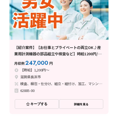
【紹介案件】【お仕事とプライべートの両立OK♪産
業用計測機器の部品組立や検査など】時給1200円/日
勤/滋賀県長浜市/土日祝休み/寮完備/未経験OK/重量
247,000
月収例
円
物なし/規則正しい生活で自分の時間も
【時給】1,200円～
滋賀県長浜市
検査、梱包・仕分け、組立・組付け、加工、マシンオペレーター
62885-00
キープする
詳細を見る