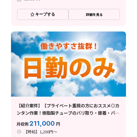
キープする
詳細を見る
【紹介案件】【プライベート重視の方におススメ◎カ
ンタン作業！樹脂製チューブのバリ取り・接着・パイ
プの組立作業】時給1200円/日勤/土日祝休み/大阪府
211,000
月収例
円
寝屋川市/空調完備/重量物なし/
【時給】1,200円～