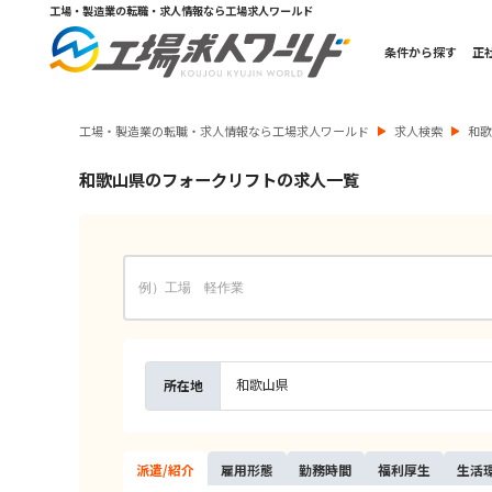
工場・製造業の転職・求人情報なら工場求人ワールド
条件から探す
正
工場・製造業の転職・求人情報なら工場求人ワールド
求人検索
和
和歌山県のフォークリフトの求人一覧
和歌山県
所在地
派遣/
紹介
雇用
形態
勤務
時間
福利
厚生
生活