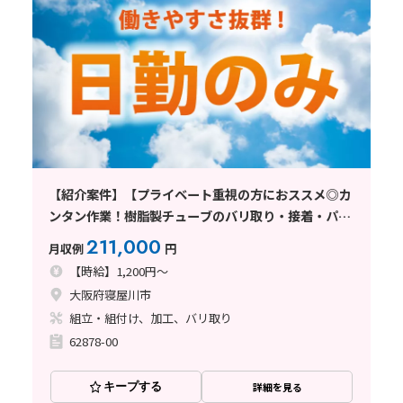
【紹介案件】【プライベート重視の方におススメ◎カ
ンタン作業！樹脂製チューブのバリ取り・接着・パイ
プの組立作業】時給1200円/日勤/土日祝休み/大阪府
211,000
月収例
円
寝屋川市/空調完備/重量物なし/
【時給】1,200円～
大阪府寝屋川市
組立・組付け、加工、バリ取り
62878-00
キープする
詳細を見る