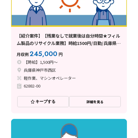
【紹介案件】【残業なしで就業後は自分時間★フィル
ム製品のリサイクル業務】時給1500円/日勤/兵庫県神
戸市西区高塚台/土日祝休み/寮完備/20〜50代の男女
245,000
月収例
円
活躍中/モクモク作業/重量物の取り
【時給】1,500円～
兵庫県神戸市西区
軽作業、マシンオペレーター
62882-00
キープする
詳細を見る