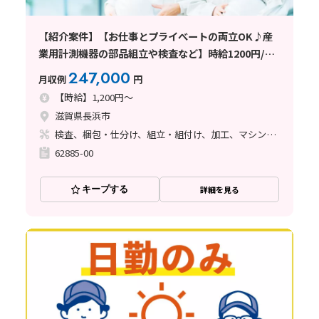
【紹介案件】【お仕事とプライべートの両立OK♪産
業用計測機器の部品組立や検査など】時給1200円/日
勤/滋賀県長浜市/土日祝休み/寮完備/未経験OK/重量
247,000
月収例
円
物なし/規則正しい生活で自分の時間も
【時給】1,200円～
滋賀県長浜市
検査、梱包・仕分け、組立・組付け、加工、マシンオペレーター
62885-00
キープする
詳細を見る