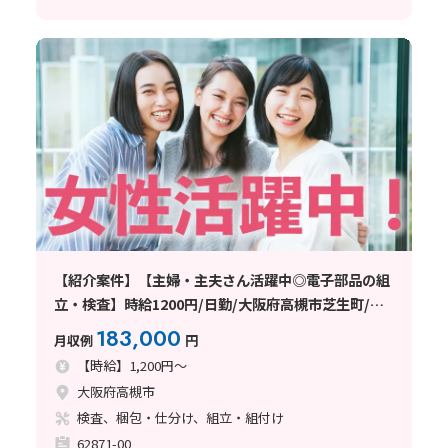
【紹介案件】【主婦・主夫さん活躍中◎電子部品の組
立・検査】時給1200円/日勤/大阪府高槻市芝生町/土
日祝休み/未経験歓迎/20〜50代前半の女性活躍中/軽
183,000
月収例
円
作業/髪色・ネイルOK/空調完備/残業
【時給】1,200円～
大阪府高槻市
検査、梱包・仕分け、組立・組付け
62871-00