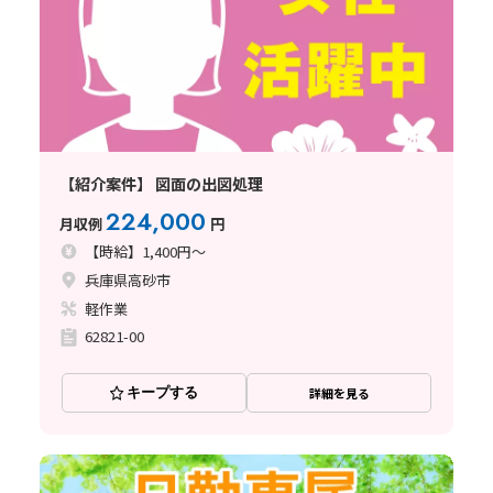
【紹介案件】 図面の出図処理
224,000
月収例
円
【時給】1,400円～
兵庫県高砂市
軽作業
62821-00
キープする
詳細を見る