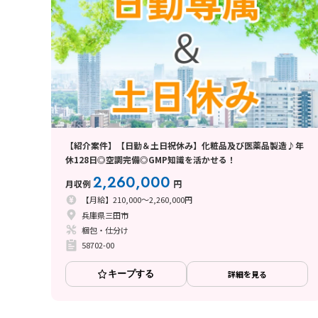
【紹介案件】【日勤＆土日祝休み】化粧品及び医薬品製造♪年
休128日◎空調完備◎GMP知識を活かせる！
2,260,000
月収例
円
【月給】210,000～2,260,000円
兵庫県三田市
梱包・仕分け
58702-00
キープする
詳細を見る