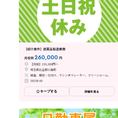
【紹介案件】医薬品製造業務
260,000
月収例
円
【月給】230,000円～
埼玉県比企郡川島町
検査、梱包・仕分け、マシンオペレーター、クリーンルーム、ライン作業、その他
59258-00
キープする
詳細を見る