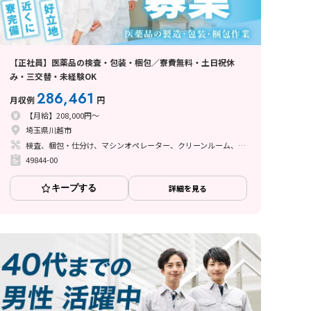
【正社員】医薬品の検査・包装・梱包／寮費無料・土日祝休
み・三交替・未経験OK
286,461
月収例
円
【月給】208,000円～
埼玉県川越市
検査、梱包・仕分け、マシンオペレーター、クリーンルーム、座り作業、ライン作業
49844-00
キープする
詳細を見る