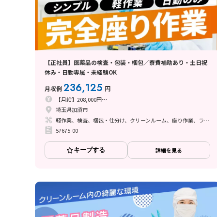
【正社員】医薬品の検査・包装・梱包／寮費補助あり・土日祝
休み・日勤専属・未経験OK
236,125
月収例
円
【月給】208,000円～
埼玉県加須市
軽作業、検査、梱包・仕分け、クリーンルーム、座り作業、ライン作業
57675-00
キープする
詳細を見る