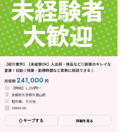
【紹介案件】【未経験OK】入出荷・検品など◎新築のキレイな
倉庫！日勤☆残業・勤務時間など柔軟に相談できる♪
241,000
月収例
円
【時給】1,250円～
京都府久世郡久御山町
軽作業、その他
59844-00
キープする
詳細を見る