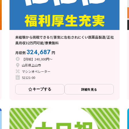
未経験から挑戦できる‼/景気に左右されにくい医薬品製造/正社
員月収32万円可能/寮費無料
324,687
月収例
円
【月給】240,000円～
山形県上山市
マシンオペレーター
52121-00
キープする
詳細を見る