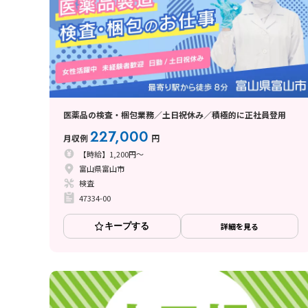
医薬品の検査・梱包業務／土日祝休み／積極的に正社員登用
227,000
月収例
円
【時給】1,200円～
富山県富山市
検査
47334-00
キープする
詳細を見る