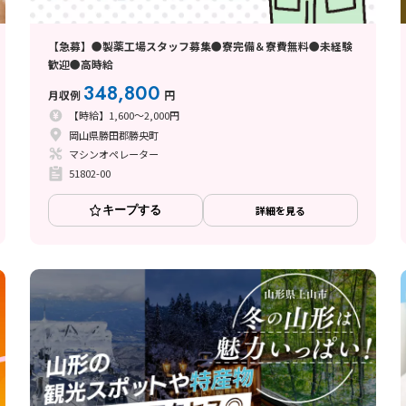
【急募】●製薬工場スタッフ募集●寮完備＆寮費無料●未経験
歓迎●高時給
348,800
月収例
円
【時給】1,600～2,000円
岡山県勝田郡勝央町
マシンオペレーター
51802-00
キープする
詳細を見る