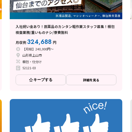
入社祝い金あり！医薬品のカンタン軽作業スタッフ募集！梱包
検査業務/重いものナシ/寮費無料
324,688
月収例
円
【月給】240,000円～
山形県上山市
梱包・仕分け
52121-03
キープする
詳細を見る