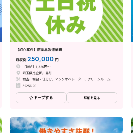
【紹介案件】医薬品製造業務
250,000
月収例
円
【時給】1,350円～
埼玉県比企郡川島町
検査、梱包・仕分け、マシンオペレーター、クリーンルーム、ライン作業、その他
59256-00
キープする
詳細を見る