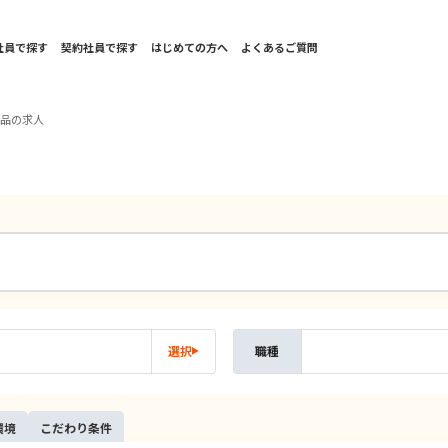
社員で探す
契約社員で探す
はじめての方へ
よくあるご質問
薬品の求人
選択
職種
環境
こだ
わり
条件