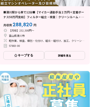
■滑川駅から車で12分■【マイカー通勤手当２万円＋定着ボー
ナス50万円支給】フィルター組立・検査｜クリーンルーム・残
業1-2h・日勤・土日祝休
288,820
月収例
円
【月給】232,500円～
富山県滑川市
軽作業、検査、梱包・仕分け、組立・組付け、加工、クリーンルーム、清掃・洗浄、立ち作業
57883-00
キープする
詳細を見る