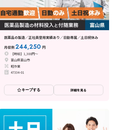
医薬品の製造／正社員登用実績あり／日勤専属／土日祝休み
244,250
月収例
円
【時給】1,300円～
富山県富山市
軽作業
47334-01
キープする
詳細を見る