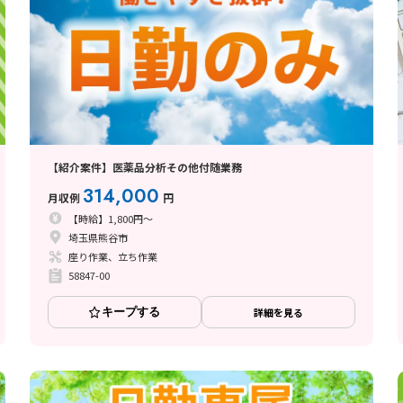
【紹介案件】医薬品分析その他付随業務
314,000
月収例
円
【時給】1,800円～
埼玉県熊谷市
座り作業、立ち作業
58847-00
キープする
詳細を見る