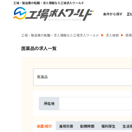
工場・製造業の転職・求人情報なら工場求人ワールド
条件から探す
正
工場・製造業の転職・求人情報なら工場求人ワールド
求人検索
医
医薬品の求人一覧
所在地
派遣/
紹介
雇用
形態
勤務
時間
福利
厚生
生活