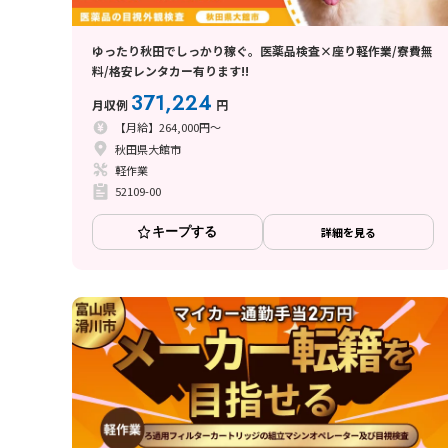
ゆったり秋田でしっかり稼ぐ。医薬品検査×座り軽作業/寮費無
料/格安レンタカー有ります!!
371,224
月収例
円
【月給】264,000円～
秋田県大館市
軽作業
52109-00
キープする
詳細を見る