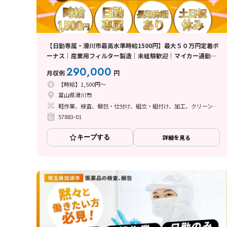
【日勤専属・滑川市最高水準時給1500円】最大５０万円定着ボ
ーナス｜産業用フィルター製造｜未経験歓迎｜マイカー通勤手
当２万円支給・滑川駅から車で12分
290,000
月収例
円
【時給】1,500円～
富山県滑川市
軽作業、検査、梱包・仕分け、組立・組付け、加工、クリーンルーム、清掃・洗浄、立ち作業
57883-01
キープする
詳細を見る