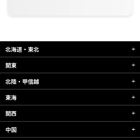
北海道・東北
関東
北海道
青森県
北陸・甲信越
茨城県
秋田県
栃木県
東海
新潟県
山形県
群馬県
富山県
関西
岐阜県
岩手県
埼玉県
石川県
静岡県
中国
滋賀県
宮城県
千葉県