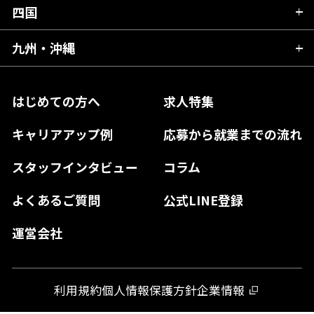
福井県
愛知県
京都府
四国
広島県
福島県
東京都
山梨県
三重県
大阪府
岡山県
九州・沖縄
愛媛県
神奈川県
長野県
兵庫県
鳥取県
香川県
福岡県
はじめての方へ
求人特集
奈良県
島根県
高知県
佐賀県
キャリアアップ例
応募から就業までの流れ
和歌山県
山口県
徳島県
長崎県
スタッフインタビュー
コラム
大分県
よくあるご質問
公式LINE登録
熊本県
運営会社
宮崎県
鹿児島県
利用規約
個人情報保護方針
企業情報
沖縄県