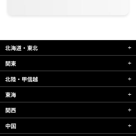
北海道・東北
関東
北海道
青森県
北陸・甲信越
茨城県
秋田県
栃木県
東海
新潟県
山形県
群馬県
富山県
関西
岐阜県
岩手県
埼玉県
石川県
静岡県
中国
滋賀県
宮城県
千葉県