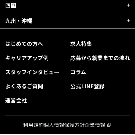
福井県
愛知県
京都府
四国
広島県
福島県
東京都
山梨県
三重県
大阪府
岡山県
九州・沖縄
愛媛県
神奈川県
長野県
兵庫県
鳥取県
香川県
福岡県
はじめての方へ
求人特集
奈良県
島根県
高知県
佐賀県
キャリアアップ例
応募から就業までの流れ
和歌山県
山口県
徳島県
長崎県
スタッフインタビュー
コラム
大分県
よくあるご質問
公式LINE登録
熊本県
運営会社
宮崎県
鹿児島県
利用規約
個人情報保護方針
企業情報
沖縄県