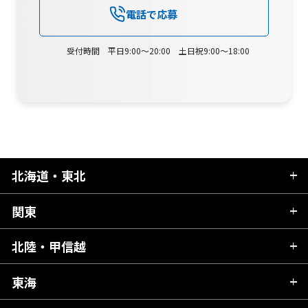
電話で応募
受付時間 平日9:00～20:00 土日祝9:00～18:00
北海道・東北
関東
北海道
青森県
北陸・甲信越
茨城県
秋田県
栃木県
東海
新潟県
山形県