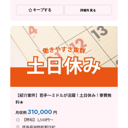
キープする
詳細を見る
【紹介案件】若手～ミドルが活躍！土日休み！寮費無
料★
310,000
月収例
円
【時給】1,500円～
徳島県板野郡藍住町