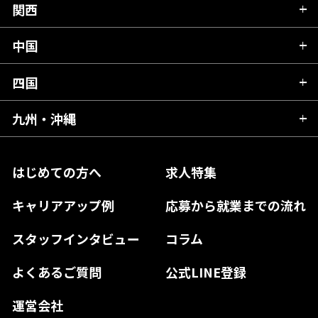
群馬県
富山県
関西
岐阜県
岩手県
埼玉県
石川県
静岡県
中国
滋賀県
宮城県
千葉県
福井県
愛知県
京都府
四国
広島県
福島県
東京都
山梨県
三重県
大阪府
岡山県
九州・沖縄
愛媛県
神奈川県
長野県
兵庫県
鳥取県
香川県
福岡県
はじめての方へ
求人特集
奈良県
島根県
高知県
佐賀県
キャリアアップ例
応募から就業までの流れ
和歌山県
山口県
徳島県
長崎県
スタッフインタビュー
コラム
大分県
よくあるご質問
公式LINE登録
熊本県
運営会社
宮崎県