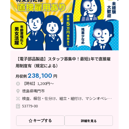
【電子部品製造】スタッフ募集中！最短1年で直接雇
用制度有（規定による）
238,100
月収例
円
【時給】1,200円～
徳島県鳴門市
検査、梱包・仕分け、組立・組付け、マシンオペレーター、立ち作業
53779-00
キープする
詳細を見る