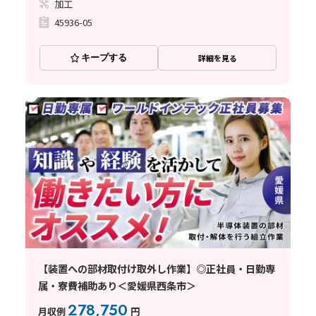
加工
45936-05
キープする
詳細を見る
【装置への部材取付け取外し作業】◎正社員・日勤専
属・寮費補助あり＜愛媛県西条市＞
278,750
月収例
円