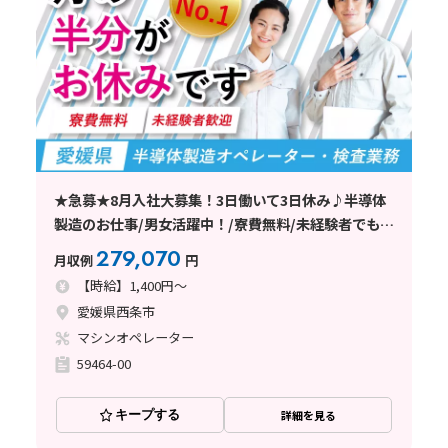
★急募★8月入社大募集！3日働いて3日休み♪半導体
製造のお仕事/男女活躍中！/寮費無料/未経験者でも安
心の丁寧な指導/西条市
279,070
月収例
円
【時給】1,400円～
愛媛県西条市
マシンオペレーター
59464-00
キープする
詳細を見る