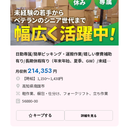
日勤専属/簡単ピッキング・運搬作業/嬉しい寮費補助
有り/長期休暇有り（年末年始、夏季、GW）/未経験
の若手からベテランのシニア世代まで幅広く活躍中◎
214,353
月収例
円
【時給】1,150～1,438円
高知県南国市
軽作業、梱包・仕分け、フォークリフト、立ち作業
56880-00
キープする
詳細を見る