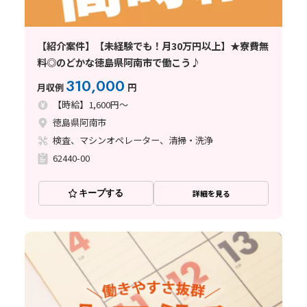
【紹介案件】【未経験でも！月30万円以上】★寮費無
料◎のどかな徳島県阿南市で働こう♪
310,000
月収例
円
【時給】1,600円～
徳島県阿南市
検査、マシンオペレーター、清掃・洗浄
62440-00
キープする
詳細を見る