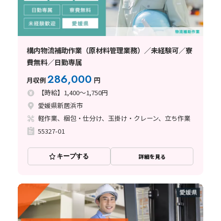
構内物流補助作業（原材料管理業務）／未経験可／寮
費無料／日勤専属
286,000
月収例
円
【時給】1,400～1,750円
愛媛県新居浜市
軽作業、梱包・仕分け、玉掛け・クレーン、立ち作業
55327-01
キープする
詳細を見る