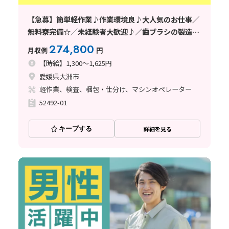
【急募】簡単軽作業♪作業環境良♪大人気のお仕事／
無料寮完備☆／未経験者大歓迎♪／歯ブラシの製造／
年齢層幅広く活躍中／愛媛県／2026年メーカー様直接
274,800
月収例
円
雇用実績有り
【時給】1,300～1,625円
愛媛県大洲市
軽作業、検査、梱包・仕分け、マシンオペレーター
52492-01
キープする
詳細を見る