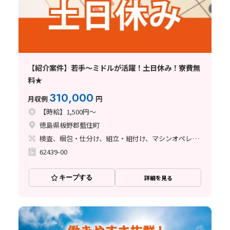
【紹介案件】若手～ミドルが活躍！土日休み！寮費無
料★
310,000
月収例
円
【時給】1,500円～
徳島県板野郡藍住町
検査、梱包・仕分け、組立・組付け、マシンオペレーター、玉掛け・クレーン
62439-00
キープする
詳細を見る