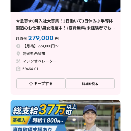
★急募★8月入社大募集！3日働いて3日休み♪半導体
製造のお仕事/男女活躍中！/寮費無料/未経験者でも安
心の丁寧な指導/西条市
279,000
月収例
円
【月給】224,000円～
愛媛県西条市
マシンオペレーター
59464-01
キープする
詳細を見る