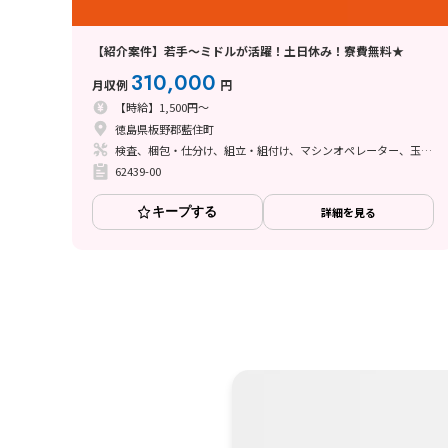
【紹介案件】若手～ミドルが活躍！土日休み！寮費無料★
310,000
月収例
円
【時給】1,500円～
徳島県板野郡藍住町
検査、梱包・仕分け、組立・組付け、マシンオペレーター、玉掛け・クレーン
62439-00
キープする
詳細を見る