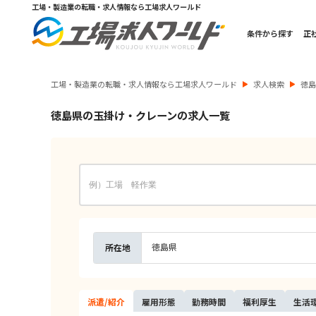
工場・製造業の転職・求人情報なら工場求人ワールド
条件から探す
正
工場・製造業の転職・求人情報なら工場求人ワールド
求人検索
徳
徳島県の玉掛け・クレーンの求人一覧
徳島県
所在地
派遣/
紹介
雇用
形態
勤務
時間
福利
厚生
生活