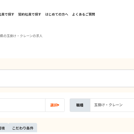
社員で探す
契約社員で探す
はじめての方へ
よくあるご質問
島県の玉掛け・クレーンの求人
玉掛け・クレーン
選択
職種
環境
こだ
わり
条件