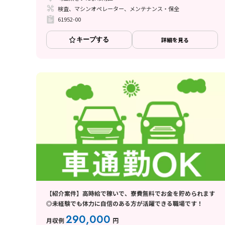
検査、マシンオペレーター、メンテナンス・保全
61952-00
キープする
詳細を見る
【紹介案件】高時給で稼いで、寮費無料でお金を貯められます
◎未経験でも体力に自信のある方が活躍できる職場です！
290,000
月収例
円