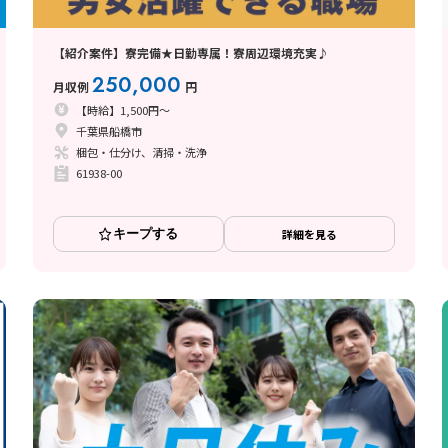
【紹介案件】寮完備★日勤専属！寮周辺環境充実♪
250,000
月収例
円
【時給】1,500円～
千葉県船橋市
梱包・仕分け、清掃・洗浄
61938-00
キープする
詳細を見る