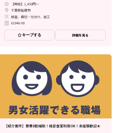
【時給】1,450円～
千葉県船橋市
検査、梱包・仕分け、加工
61946-00
キープする
詳細を見る
【紹介案件】寮費8割補助！格安食堂利用OK！未経験歓迎★