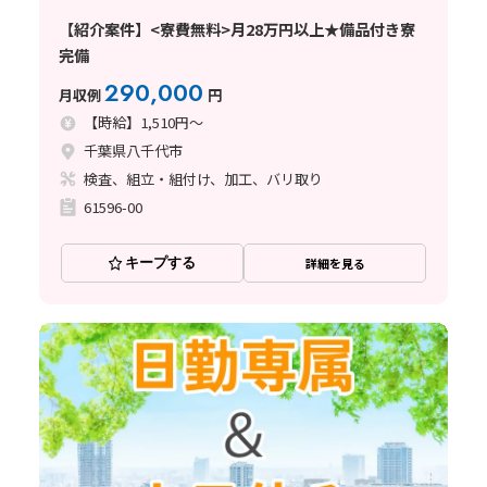
【紹介案件】<寮費無料>月28万円以上★備品付き寮
完備
290,000
月収例
円
【時給】1,510円～
千葉県八千代市
検査、組立・組付け、加工、バリ取り
61596-00
キープする
詳細を見る