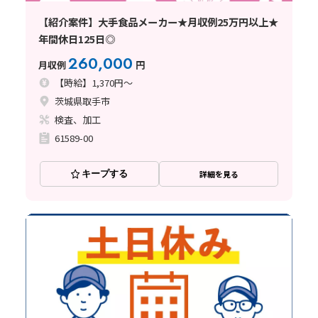
【紹介案件】大手食品メーカー★月収例25万円以上★
年間休日125日◎
260,000
月収例
円
【時給】1,370円～
茨城県取手市
検査、加工
61589-00
キープする
詳細を見る