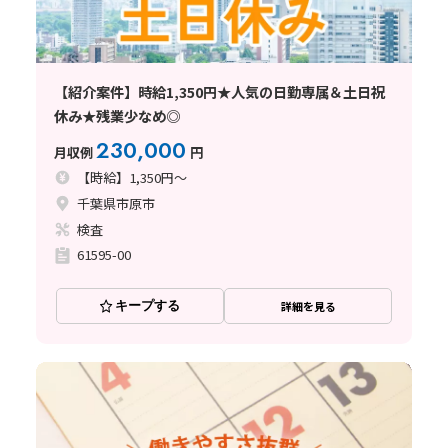
【紹介案件】時給1,350円★人気の日勤専属＆土日祝
休み★残業少なめ◎
230,000
月収例
円
【時給】1,350円～
千葉県市原市
検査
61595-00
キープする
詳細を見る