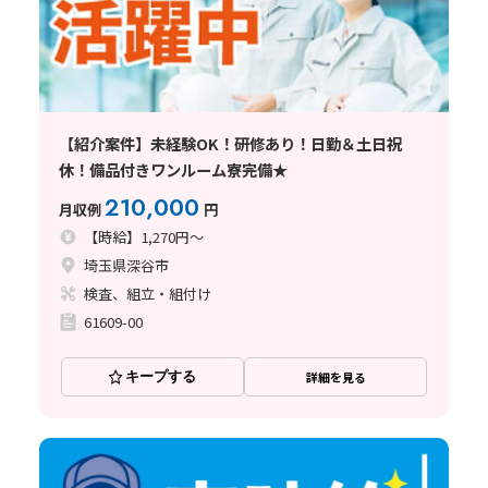
【紹介案件】未経験OK！研修あり！日勤＆土日祝
休！備品付きワンルーム寮完備★
210,000
月収例
円
【時給】1,270円～
埼玉県深谷市
検査、組立・組付け
61609-00
キープする
詳細を見る