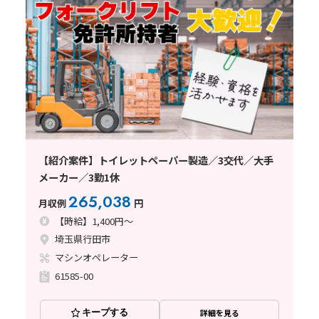
【紹介案件】トイレットペーパー製造／3交代／大手
メーカー／3勤1休
265,038
月収例
円
【時給】1,400円～
埼玉県行田市
マシンオペレーター
61585-00
キープする
詳細を見る