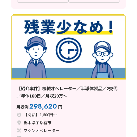
【紹介案件】機械オペレーター／半導体製品／2交代
／年休180日／月収29万～
298,620
月収例
円
【時給】1,600円～
栃木県宇都宮市
マシンオペレーター