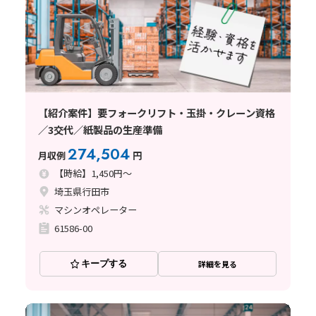
【紹介案件】要フォークリフト・玉掛・クレーン資格
／3交代／紙製品の生産準備
274,504
月収例
円
【時給】1,450円～
埼玉県行田市
マシンオペレーター
61586-00
キープする
詳細を見る