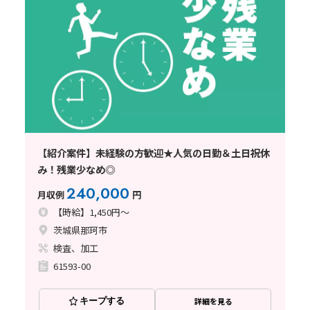
【紹介案件】未経験の方歓迎★人気の日勤＆土日祝休
み！残業少なめ◎
240,000
月収例
円
【時給】1,450円～
茨城県那珂市
検査、加工
61593-00
キープする
詳細を見る