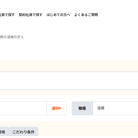
社員で探す
契約社員で探す
はじめての方へ
よくあるご質問
根県の溶接の求人
溶接
選択
職種
環境
こだ
わり
条件