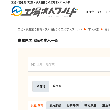
工場・製造業の転職・求人情報なら工場求人ワールド
条件から探す
正
工場・製造業の転職・求人情報なら工場求人ワールド
求人検索
島
島根県の溶接の求人一覧
島根県
所在地
派遣/
紹介
雇用
形態
勤務
時間
福利
厚生
生活