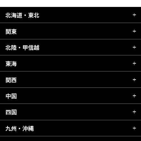
北海道・東北
関東
北海道
青森県
北陸・甲信越
茨城県
秋田県
栃木県
東海
新潟県
山形県
群馬県
富山県
関西
岐阜県
岩手県
埼玉県
石川県
静岡県
中国
滋賀県
宮城県
千葉県
福井県
愛知県
京都府
四国
広島県
福島県
東京都
山梨県
三重県
大阪府
岡山県
九州・沖縄
愛媛県
神奈川県
長野県
兵庫県