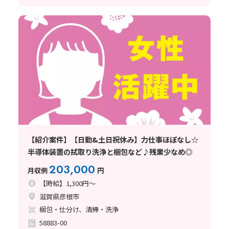
【紹介案件】【日勤&土日祝休み】力仕事ほぼなし☆
半導体装置の拭取り洗浄と梱包など♪残業少なめ◎
203,000
月収例
円
【時給】1,300円～
滋賀県彦根市
梱包・仕分け、清掃・洗浄
58883-00