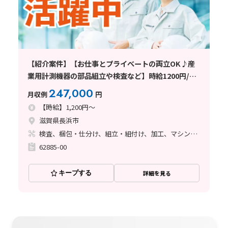
【紹介案件】【お仕事とプライべートの両立OK♪産
業用計測機器の部品組立や検査など】時給1200円/日
勤/滋賀県長浜市/土日祝休み/寮完備/未経験OK/重量
247,000
月収例
円
物なし/規則正しい生活で自分の時間も
【時給】1,200円～
滋賀県長浜市
検査、梱包・仕分け、組立・組付け、加工、マシンオペレーター
62885-00
キープする
詳細を見る