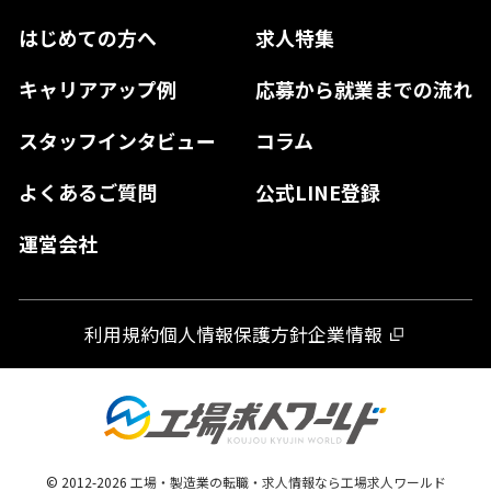
鳥取県
香川県
福岡県
はじめての方へ
求人特集
奈良県
島根県
高知県
佐賀県
キャリアアップ例
応募から就業までの流れ
和歌山県
山口県
徳島県
長崎県
スタッフインタビュー
コラム
大分県
よくあるご質問
公式LINE登録
熊本県
運営会社
宮崎県
鹿児島県
利用規約
個人情報保護方針
企業情報
沖縄県
© 2012-
2026
工場・製造業の転職・求人情報なら工場求人ワールド