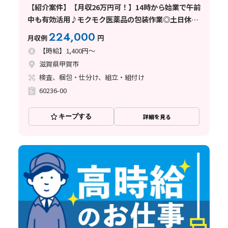
【紹介案件】【月収26万円可！】14時から始業で午前
中も有効活用♪モクモク医薬品の包装作業◎土日休み
で無理なく働けます♪
224,000
月収例
円
【時給】1,400円～
滋賀県甲賀市
検査、梱包・仕分け、組立・組付け
60236-00
キープする
詳細を見る