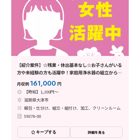
【紹介案件】☆残業・休出基本なし☆お子さんがいる
方や未経験の方も活躍中！家庭用浄水器の組立から完
成品の梱包！もくもく×繰り返し♪
161,000
月収例
円
【時給】1,100円～
滋賀県大津市
梱包・仕分け、組立・組付け、加工、クリーンルーム
59376-00
キープする
詳細を見る