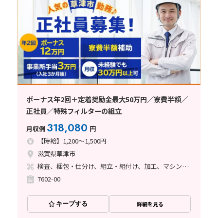
ボーナス年2回＋定着奨励金最大50万円／寮費半額／
正社員／特殊フィルターの組立
318,080
月収例
円
【時給】1,200～1,500円
滋賀県草津市
検査、梱包・仕分け、組立・組付け、加工、マシンオペレーター、立ち作業
7602-00
キープする
詳細を見る