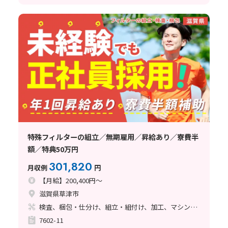
特殊フィルターの組立／無期雇用／昇給あり／寮費半
額／特典50万円
301,820
月収例
円
【月給】200,400円～
滋賀県草津市
検査、梱包・仕分け、組立・組付け、加工、マシンオペレーター、立ち作業、その他
7602-11