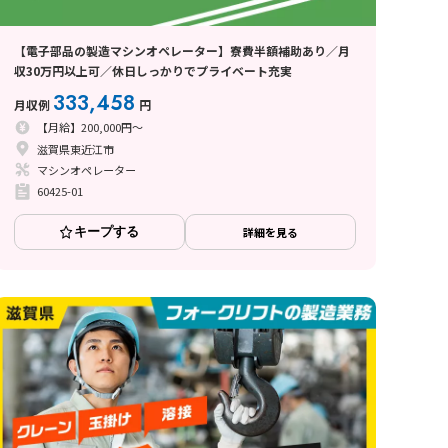
【電子部品の製造マシンオペレーター】寮費半額補助あり／月
収30万円以上可／休日しっかりでプライベート充実
333,458
月収例
円
【月給】200,000円～
滋賀県東近江市
マシンオペレーター
60425-01
キープする
詳細を見る