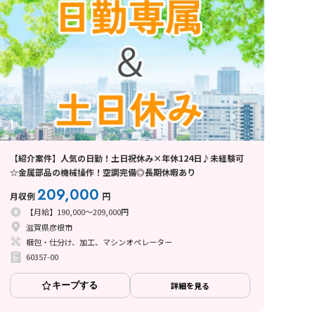
【紹介案件】人気の日勤！土日祝休み×年休124日♪未経験可
☆金属部品の機械操作！空調完備◎長期休暇あり
209,000
月収例
円
【月給】190,000～209,000円
滋賀県彦根市
梱包・仕分け、加工、マシンオペレーター
60357-00
キープする
詳細を見る