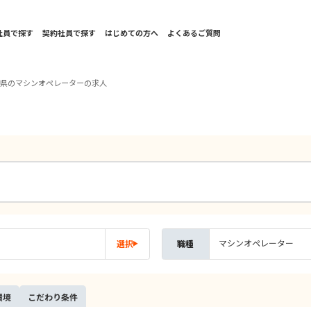
社員で探す
契約社員で探す
はじめての方へ
よくあるご質問
賀県のマシンオペレーターの求人
マシンオペレーター
選択
職種
環境
こだ
わり
条件