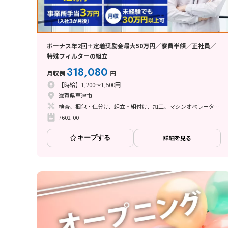
ボーナス年2回＋定着奨励金最大50万円／寮費半額／正社員／
特殊フィルターの組立
318,080
月収例
円
【時給】1,200～1,500円
滋賀県草津市
検査、梱包・仕分け、組立・組付け、加工、マシンオペレーター、立ち作業
7602-00
キープする
詳細を見る