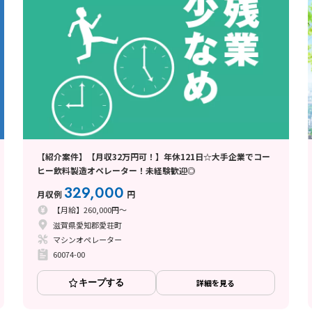
【紹介案件】【月収32万円可！】年休121日☆大手企業でコー
ヒー飲料製造オペレーター！未経験歓迎◎
329,000
月収例
円
【月給】260,000円～
滋賀県愛知郡愛荘町
マシンオペレーター
60074-00
キープする
詳細を見る