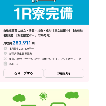
自動車部品の組立・塗装・検査・成形【男女活躍中】【未経験
者歓迎】【期間限定ボーナス50万円】
283,911
月収例
円
【月給】206,400円～
滋賀県蒲生郡竜王町
検査、梱包・仕分け、組立・組付け、加工、マシンオペレーター、ライン作業、立ち作業、塗装、バリ取り
2511-10
キープする
詳細を見る