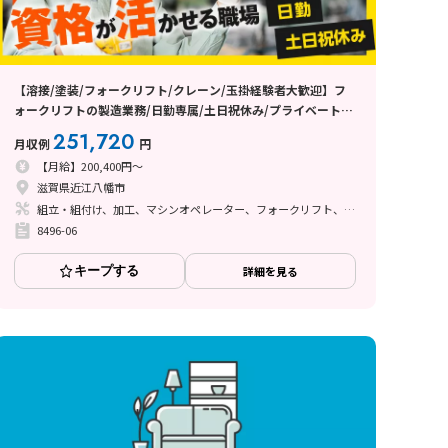
【溶接/塗装/フォークリフト/クレーン/玉掛経験者大歓迎】フ
ォークリフトの製造業務/日勤専属/土日祝休み/プライベート充
実！
251,720
月収例
円
【月給】200,400円～
滋賀県近江八幡市
組立・組付け、加工、マシンオペレーター、フォークリフト、玉掛け・クレーン、ライン作業、立ち作業、溶接、塗装
8496-06
キープする
詳細を見る