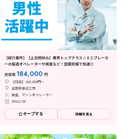
【紹介案件】【土日祝休み】業界トップクラス☆ミニブレーカ
ーの製造オペレーターや検査など！空調完備で快適◎
184,000
月収例
円
【月給】184,000円～
滋賀県東近江市
検査、マシンオペレーター
59512-00
キープする
詳細を見る