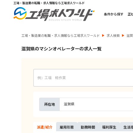
工場・製造業の転職・求人情報なら工場求人ワールド
条件から探す
正
工場・製造業の転職・求人情報なら工場求人ワールド
求人検索
滋
滋賀県のマシンオペレーターの求人一覧
滋賀県
所在地
派遣/
紹介
雇用
形態
勤務
時間
福利
厚生
生活