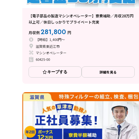
【電子部品の製造マシンオペレーター】寮費補助／月収28万円
以上可／休日しっかりでプライベート充実
281,800
月収例
円
【時給】1,400円～
滋賀県東近江市
マシンオペレーター
60425-00
キープする
詳細を見る