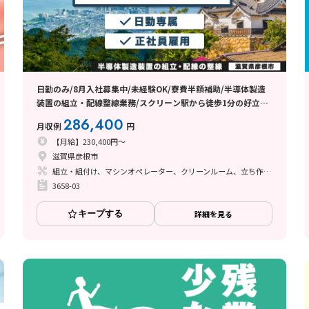
日勤のみ/8月入社募集中/未経験OK/寮費半額補助/半導体製造
装置の組立・配線整線業務/スクリーン駅から徒歩1分の好立
地！
286,400
月収例
円
【月給】230,400円～
滋賀県彦根市
組立・組付け、マシンオペレーター、クリーンルーム、立ち作業、その他
3658-03
キープする
詳細を見る