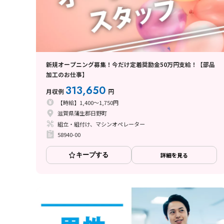
新規オープニング募集！今だけ定着奨励金50万円支給！【部品
加工のお仕事】
313,650
月収例
円
【時給】1,400～1,750円
滋賀県蒲生郡日野町
組立・組付け、マシンオペレーター
58940-00
キープする
詳細を見る