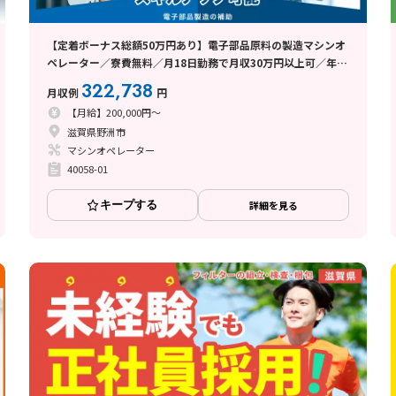
【定着ボーナス総額50万円あり】電子部品原料の製造マシンオ
ペレーター／寮費無料／月18日勤務で月収30万円以上可／年間
休日150日
322,738
月収例
円
【月給】200,000円～
滋賀県野洲市
マシンオペレーター
40058-01
キープする
詳細を見る