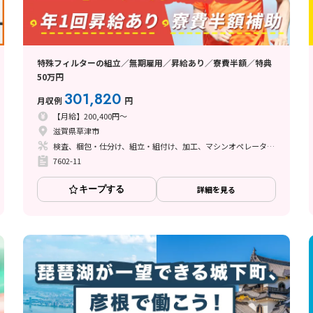
特殊フィルターの組立／無期雇用／昇給あり／寮費半額／特典
50万円
301,820
月収例
円
【月給】200,400円～
滋賀県草津市
検査、梱包・仕分け、組立・組付け、加工、マシンオペレーター、立ち作業、その他
7602-11
キープする
詳細を見る