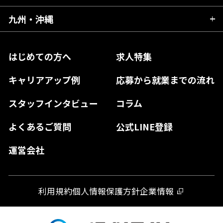
福島県
東京都
山梨県
三重県
大阪府
岡山県
九州・沖縄
愛媛県
神奈川県
長野県
兵庫県
鳥取県
香川県
福岡県
はじめての方へ
求人特集
奈良県
島根県
高知県
佐賀県
キャリアアップ例
応募から就業までの流れ
和歌山県
山口県
徳島県
長崎県
スタッフインタビュー
コラム
大分県
よくあるご質問
公式LINE登録
熊本県
運営会社
宮崎県
鹿児島県
利用規約
個人情報保護方針
企業情報
沖縄県