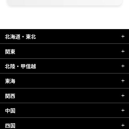
北海道・東北
関東
北海道
青森県
北陸・甲信越
茨城県
秋田県
栃木県
東海
新潟県
山形県
群馬県
富山県
関西
岐阜県
岩手県
埼玉県
石川県
静岡県
中国
滋賀県
宮城県
千葉県
福井県
愛知県
京都府
四国
広島県