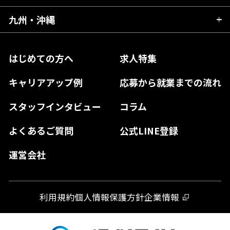
福島県
東京都
山梨県
三重県
大阪府
岡山県
九州・沖縄
愛媛県
神奈川県
長野県
兵庫県
鳥取県
香川県
福岡県
はじめての方へ
求人特集
奈良県
島根県
高知県
佐賀県
キャリアアップ例
応募から就業までの流れ
和歌山県
山口県
徳島県
長崎県
スタッフインタビュー
コラム
大分県
よくあるご質問
公式LINE登録
熊本県
運営会社
宮崎県
鹿児島県
利用規約
個人情報保護方針
企業情報
沖縄県