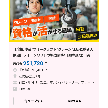
【溶接/塗装/フォークリフト/クレーン/玉掛経験者大
歓迎】フォークリフトの製造業務/日勤専属/土日祝休
み/プライベート充実！
251,720
月収例
円
【月給】200,400円～
滋賀県近江八幡市
組立・組付け、加工、マシンオペレーター、フォークリフト、玉掛け・クレーン、ライン作業、立ち作業、溶接、塗装
8496-06
キープする
詳細を見る