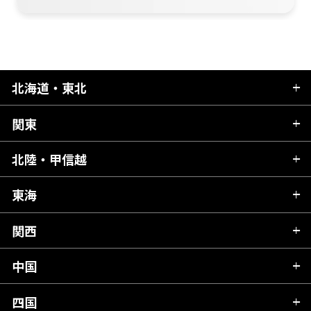
北海道・東北
関東
北海道
青森県
北陸・甲信越
茨城県
秋田県
栃木県
東海
新潟県
山形県
群馬県
富山県
関西
岐阜県
岩手県
埼玉県
石川県
静岡県
中国
滋賀県
宮城県
千葉県
福井県
愛知県
京都府
四国
広島県