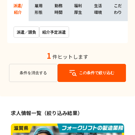
派遣/
雇用
勤務
福利
生活
こだ
紹介
形態
時間
厚生
環境
わり
派遣／請負
紹介予定派遣
1
件ヒットします
条件を消去する
この条件で絞り込む
求人情報一覧（絞り込み結果）