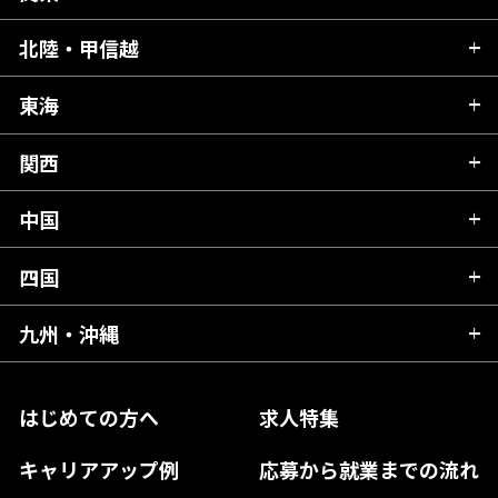
青森県
北陸・甲信越
茨城県
秋田県
栃木県
東海
新潟県
山形県
群馬県
富山県
関西
岐阜県
岩手県
埼玉県
石川県
静岡県
中国
滋賀県
宮城県
千葉県
福井県
愛知県
京都府
四国
広島県
福島県
東京都
山梨県
三重県
大阪府
岡山県
九州・沖縄
愛媛県
神奈川県
長野県
兵庫県
鳥取県
香川県
福岡県
はじめての方へ
求人特集
奈良県
島根県
高知県
佐賀県
キャリアアップ例
応募から就業までの流れ
和歌山県
山口県
徳島県
長崎県