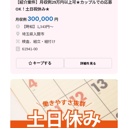
【紹介案件】月収例29万円以上可★カップルでの応募
OK！土日祝休み★
300,000
月収例
円
【時給】1,343円～
埼玉県入間市
検査、組立・組付け
61941-00
キープする
詳細を見る