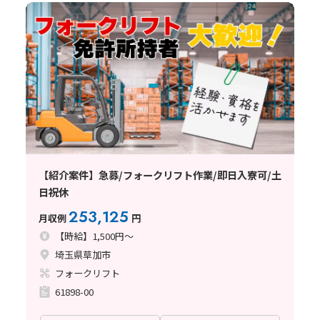
【紹介案件】急募/フォークリフト作業/即日入寮可/土
日祝休
253,125
月収例
円
【時給】1,500円～
埼玉県草加市
フォークリフト
61898-00