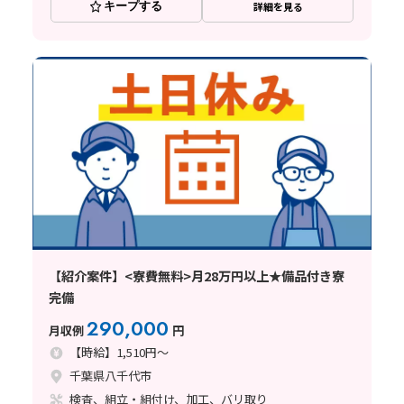
キープする
詳細を見る
【紹介案件】<寮費無料>月28万円以上★備品付き寮
完備
290,000
月収例
円
【時給】1,510円～
千葉県八千代市
検査、組立・組付け、加工、バリ取り