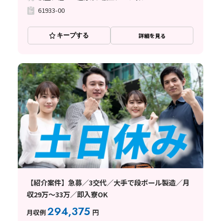
61933-00
キープする
詳細を見る
【紹介案件】急募／3交代／大手で段ボール製造／月
収29万～33万／即入寮OK
294,375
月収例
円