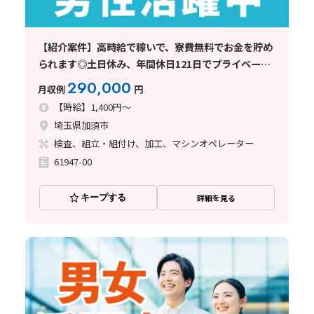
【紹介案件】高時給で稼いで、寮費無料でお金を貯め
られます◎土日休み、年間休日121日でプライベート
も充実です！
290,000
月収例
円
【時給】1,400円～
埼玉県加須市
検査、組立・組付け、加工、マシンオペレーター
61947-00
キープする
詳細を見る