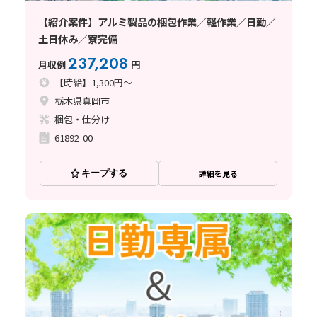
【紹介案件】アルミ製品の梱包作業／軽作業／日勤／
土日休み／寮完備
237,208
月収例
円
【時給】1,300円～
栃木県真岡市
梱包・仕分け
61892-00
キープする
詳細を見る