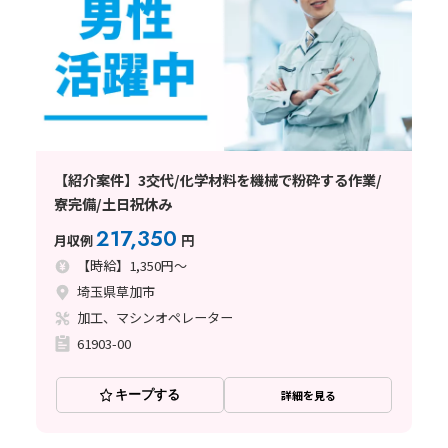
【紹介案件】3交代/化学材料を機械で粉砕する作業/
寮完備/土日祝休み
217,350
月収例
円
【時給】1,350円～
埼玉県草加市
加工、マシンオペレーター
61903-00
キープする
詳細を見る