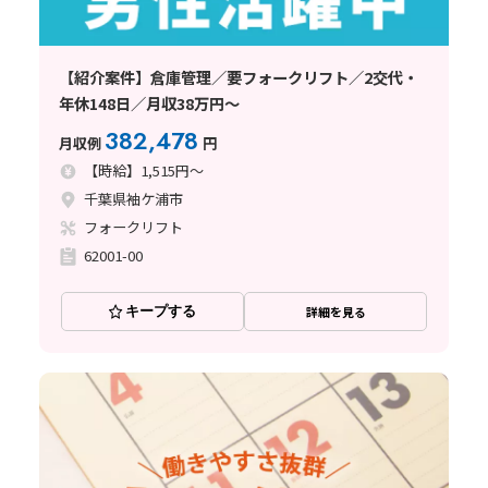
【紹介案件】倉庫管理／要フォークリフト／2交代・
年休148日／月収38万円～
382,478
月収例
円
【時給】1,515円～
千葉県袖ケ浦市
フォークリフト
62001-00
キープする
詳細を見る