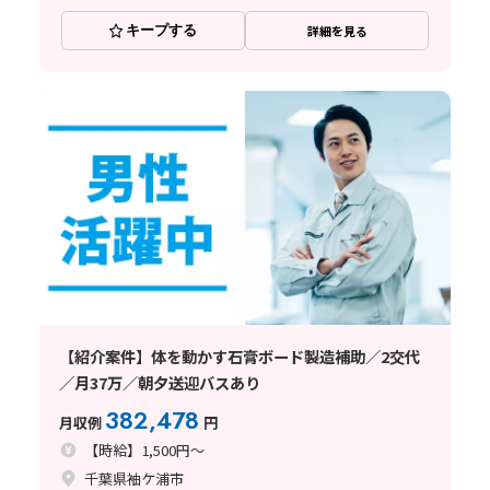
キープする
詳細を見る
【紹介案件】体を動かす石膏ボード製造補助／2交代
／月37万／朝夕送迎バスあり
382,478
月収例
円
【時給】1,500円～
千葉県袖ケ浦市