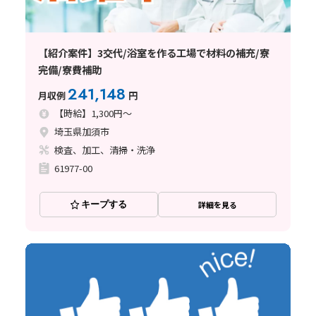
【紹介案件】3交代/浴室を作る工場で材料の補充/寮
完備/寮費補助
241,148
月収例
円
【時給】1,300円～
埼玉県加須市
検査、加工、清掃・洗浄
61977-00
キープする
詳細を見る