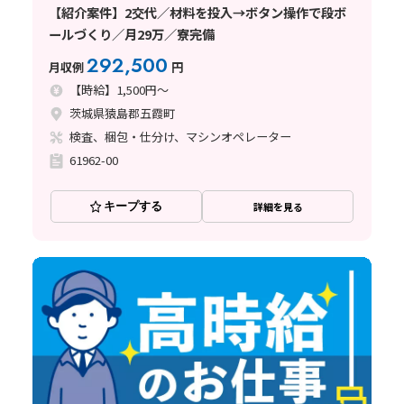
【紹介案件】2交代／材料を投入→ボタン操作で段ボ
ールづくり／月29万／寮完備
292,500
月収例
円
【時給】1,500円～
茨城県猿島郡五霞町
検査、梱包・仕分け、マシンオペレーター
61962-00
キープする
詳細を見る