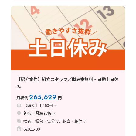
【紹介案件】組立スタッフ／単身寮無料・日勤土日休
み
265,629
月収例
円
【時給】1,460円～
神奈川県海老名市
検査、梱包・仕分け、組立・組付け
62011-00