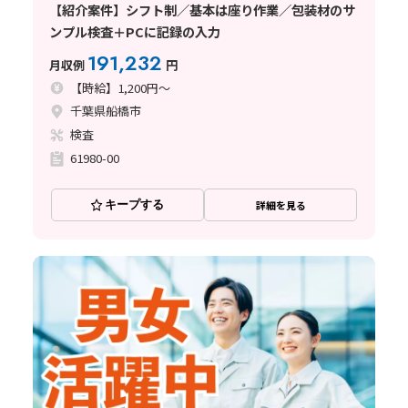
【紹介案件】シフト制／基本は座り作業／包装材のサ
ンプル検査＋PCに記録の入力
191,232
月収例
円
【時給】1,200円～
千葉県船橋市
検査
61980-00
キープする
詳細を見る