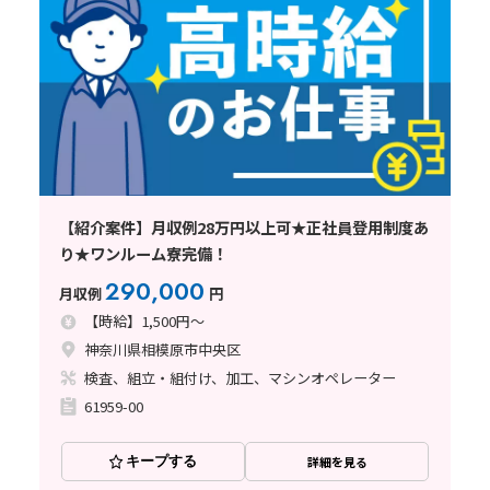
【紹介案件】月収例28万円以上可★正社員登用制度あ
り★ワンルーム寮完備！
290,000
月収例
円
【時給】1,500円～
神奈川県相模原市中央区
検査、組立・組付け、加工、マシンオペレーター
61959-00
キープする
詳細を見る