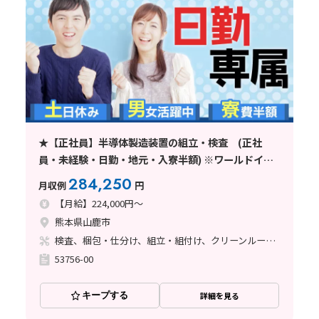
★【正社員】半導体製造装置の組立・検査 (正社
員・未経験・日勤・地元・入寮半額) ※ワールドイン
テック直接雇用
284,250
月収例
円
【月給】224,000円～
熊本県山鹿市
検査、梱包・仕分け、組立・組付け、クリーンルーム、清掃・洗浄、立ち作業
53756-00
キープする
詳細を見る