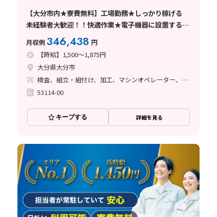
【大分市内★寮費無料】工場勤務★しっかり稼げる
未経験者大歓迎！！快適作業★電子機器に設置する針
の製造★ 工場へ行ってみよう！！
346,438
月収例
円
【時給】1,500～1,875円
大分県大分市
検査、組立・組付け、加工、マシンオペレーター、クリーンルーム
53114-00
キープする
詳細を見る