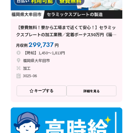
【寮費無料！寮から工場まで近くて安心！】セラミッ
クスプレートの加工業務／定着ボーナス50万円《福岡
県大牟田市》
299,737
月収例
円
【時給】1,450～1,813円
福岡県大牟田市
加工
3025-06
キープする
詳細を見る