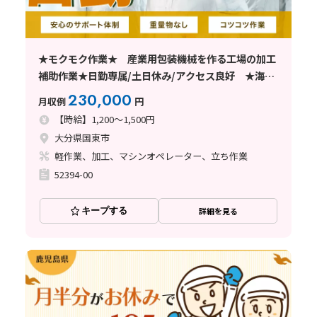
★モクモク作業★ 産業用包装機械を作る工場の加工
補助作業★日勤専属/土日休み/アクセス良好 ★海を
眺めてのお仕事★
230,000
月収例
円
【時給】1,200～1,500円
大分県国東市
軽作業、加工、マシンオペレーター、立ち作業
52394-00
キープする
詳細を見る