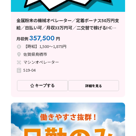
金属粉末の機械オペレーター／定着ボーナス50万円支
給／日払い可／月収33万円可／二交替で稼げる!≪佐
賀県鳥栖市≫
357,500
月収例
円
【時給】1,500～1,875円
佐賀県鳥栖市
マシンオペレーター
519-04
キープする
詳細を見る