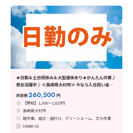
★日勤＆土日祝休み＆大型連休あり★かんたん作業♪
男女活躍中♪ ≪長崎県大村市≫ 今なら入社祝い金
（最大6万円）あり！
260,500
月収例
円
【時給】1,300～1,625円
長崎県大村市
軽作業、組立・組付け、クリーンルーム、立ち作業
54080-01