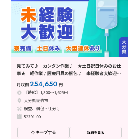
見てみて♪ カンタン作業♪ ★土日祝日休みのお仕
事★ 軽作業♪医療用具の梱包♪ 未経験者大歓迎
♪
254,650
月収例
円
【時給】1,300～1,625円
大分県佐伯市
検査、梱包・仕分け
52391-00
キープする
詳細を見る