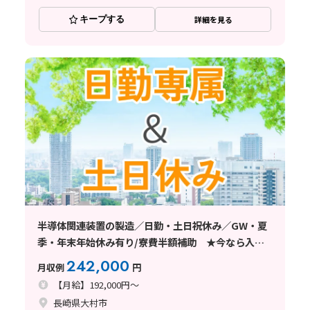
キープする
詳細を見る
半導体関連装置の製造／日勤・土日祝休み／GW・夏
季・年末年始休み有り/寮費半額補助 ★今なら入社
祝い金あり！
242,000
月収例
円
【月給】192,000円～
長崎県大村市