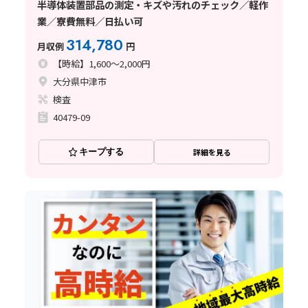
半導体装置部品の測定・キズや汚れのチェック／軽作
業／寮費無料／日払い可
314,780
月収例
円
【時給】1,600～2,000円
大分県中津市
検査
40479-09
キープする
詳細を見る