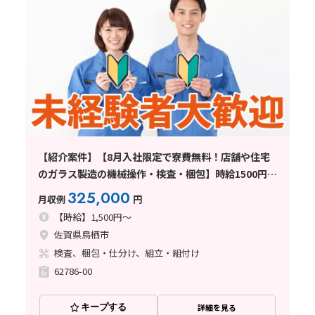
【紹介案件】【8月入社限定で寮費無料！店舗や住宅
のガラス製造の機械操作・検査・梱包】時給1500円/2
交替/佐賀県鳥栖市曽根崎町/土日休み/未経験から月収
325,000
月収例
円
例32.5万円以上可能◎8月中旬入社
【時給】1,500円～
佐賀県鳥栖市
検査、梱包・仕分け、組立・組付け
62786-00
キープする
詳細を見る