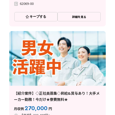
62069-00
キープする
詳細を見る
【紹介案件】◇正社員募集◇昇給&賞与あり！大手メ
ーカー勤務！今だけ★寮費無料★
270,000
月収例
円