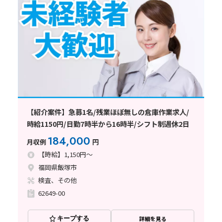
【紹介案件】急募1名/残業ほぼ無しの倉庫作業求人/
時給1150円/日勤7時半から16時半/シフト制週休2日
184,000
月収例
円
【時給】1,150円～
福岡県飯塚市
検査、その他
62649-00
キープする
詳細を見る