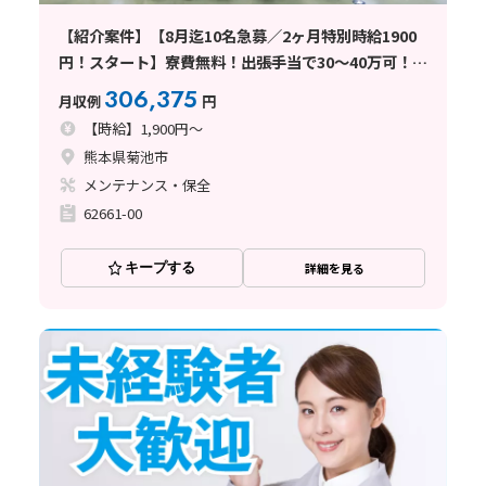
【紹介案件】【8月迄10名急募／2ヶ月特別時給1900
円！スタート】寮費無料！出張手当で30～40万可！英
語不要
306,375
月収例
円
【時給】1,900円～
熊本県菊池市
メンテナンス・保全
62661-00
キープする
詳細を見る