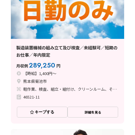
製造装置機械の組み立て及び検査／未経験可／短期の
お仕事／年内限定
289,250
月収例
円
【時給】1,400円～
熊本県菊池市
軽作業、検査、組立・組付け、クリーンルーム、その他
46521-11
キープする
詳細を見る