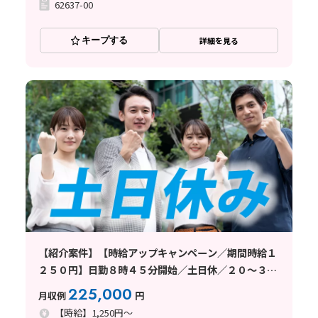
62637-00
キープする
詳細を見る
【紹介案件】【時給アップキャンペーン／期間時給１
２５０円】日勤８時４５分開始／土日休／２０～３０
代男性活躍中！
225,000
月収例
円
【時給】1,250円～