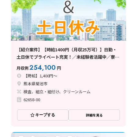
【紹介案件】【時給1400円（月収25万可）】日勤・
土日休でプライベート充実！／未経験者活躍中／寮手
配可能求人
254,100
月収例
円
【時給】1,400円～
熊本県菊池市
検査、組立・組付け、クリーンルーム
62658-00
キープする
詳細を見る