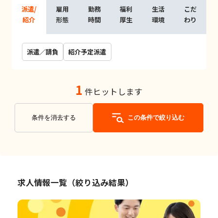
派遣/
雇用
勤務
福利
生活
こだ
紹介
形態
時間
厚生
環境
わり
派遣／請負
紹介予定派遣
1
件ヒットします
条件を消去する
この条件で絞り込む
求人情報一覧（絞り込み結果）