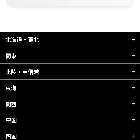
北海道・東北
関東
北海道
青森県
北陸・甲信越
茨城県
秋田県
栃木県
東海
新潟県
山形県
群馬県
富山県
関西
岐阜県
岩手県
埼玉県
石川県
静岡県
中国
滋賀県
宮城県
千葉県
福井県
愛知県
京都府
四国
広島県