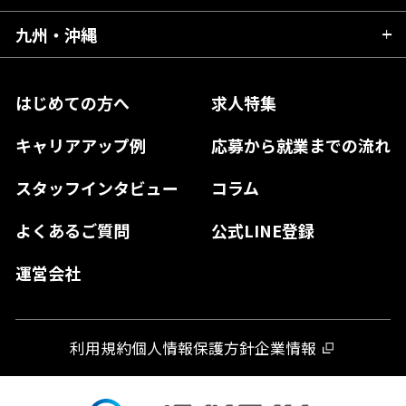
福島県
東京都
山梨県
三重県
大阪府
岡山県
九州・沖縄
愛媛県
神奈川県
長野県
兵庫県
鳥取県
香川県
福岡県
はじめての方へ
求人特集
奈良県
島根県
高知県
佐賀県
キャリアアップ例
応募から就業までの流れ
和歌山県
山口県
徳島県
長崎県
スタッフインタビュー
コラム
大分県
よくあるご質問
公式LINE登録
熊本県
運営会社
宮崎県
鹿児島県
利用規約
個人情報保護方針
企業情報
沖縄県