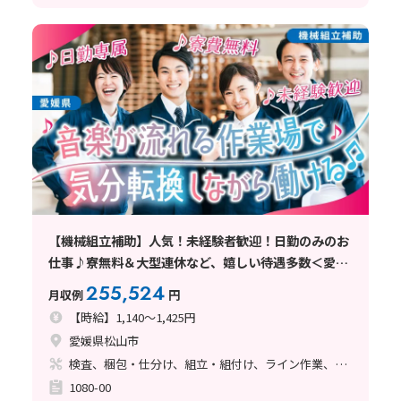
【機械組立補助】人気！未経験者歓迎！日勤のみのお
仕事♪寮無料＆大型連休など、嬉しい待遇多数＜愛媛
県松山市＞
255,524
月収例
円
【時給】1,140～1,425円
愛媛県松山市
検査、梱包・仕分け、組立・組付け、ライン作業、立ち作業
1080-00