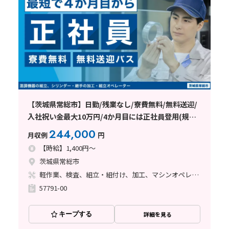
【茨城県常総市】日勤/残業なし/寮費無料/無料送迎/
入社祝い金最大10万円/4か月目には正社員登用(規定
有り)
244,000
月収例
円
【時給】1,400円～
茨城県常総市
軽作業、検査、組立・組付け、加工、マシンオペレーター、立ち作業、バリ取り
57791-00
キープする
詳細を見る