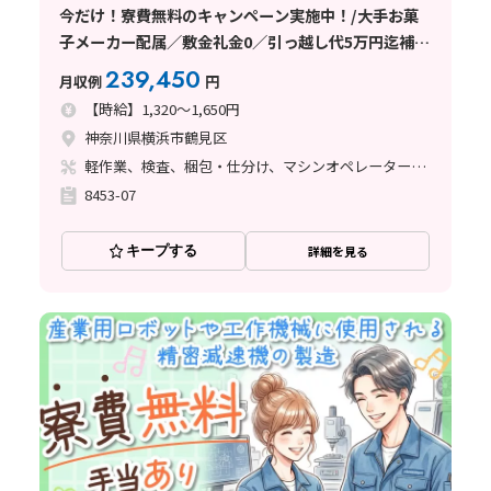
今だけ！寮費無料のキャンペーン実施中！/大手お菓
子メーカー配属／敷金礼金0／引っ越し代5万円迄補助
／赴任交通費全額会社負担
239,450
月収例
円
【時給】1,320～1,650円
神奈川県横浜市鶴見区
軽作業、検査、梱包・仕分け、マシンオペレーター、清掃・洗浄、ライン作業、立ち作業
8453-07
キープする
詳細を見る