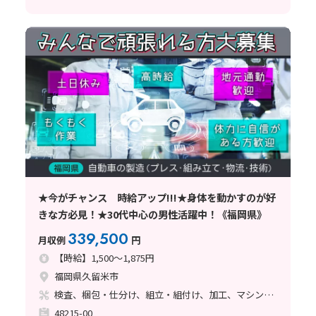
★今がチャンス 時給アップ!!!★身体を動かすのが好
きな方必見！★30代中心の男性活躍中！《福岡県》
339,500
月収例
円
【時給】1,500～1,875円
福岡県久留米市
検査、梱包・仕分け、組立・組付け、加工、マシンオペレーター、立ち作業
48215-00