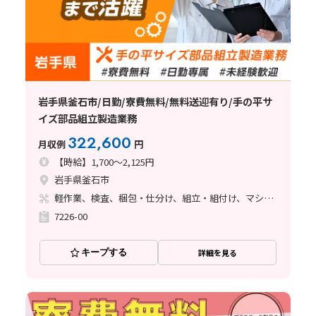
岩手県釜石市/日勤/寮費無料/無料送迎有り/手の平サ
イズ部品組立製造業務
322,600
月収例
円
【時給】1,700～2,125円
岩手県釜石市
軽作業、検査、梱包・仕分け、組立・組付け、マシンオペレーター、立ち作業
7226-00
キープする
詳細を見る