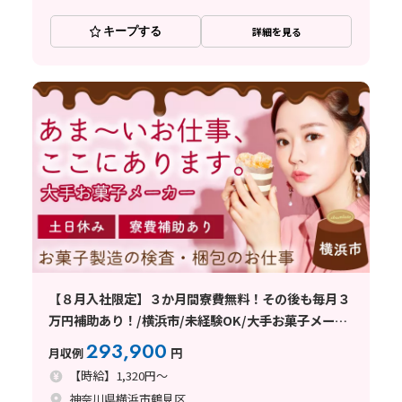
キープする
詳細を見る
【８月入社限定】３か月間寮費無料！その後も毎月３
万円補助あり！/横浜市/未経験OK/大手お菓子メーカ
ー/検査・梱包
293,900
月収例
円
【時給】1,320円～
神奈川県横浜市鶴見区