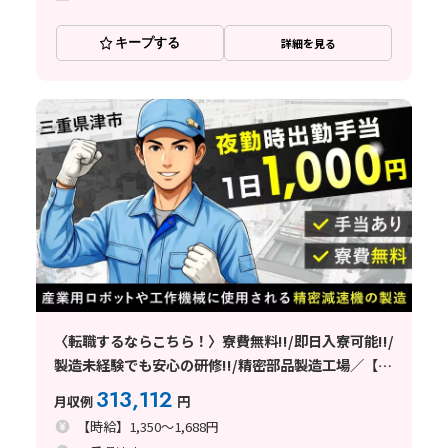
キープする
詳細を見る
〈転職するならこちら！〉寮費無料!!/即日入寮可能!!/
製造未経験でも安心の研修!!/精密部品製造工場／【三
重県津市】
313,112
月収例
円
【時給】1,350～1,688円