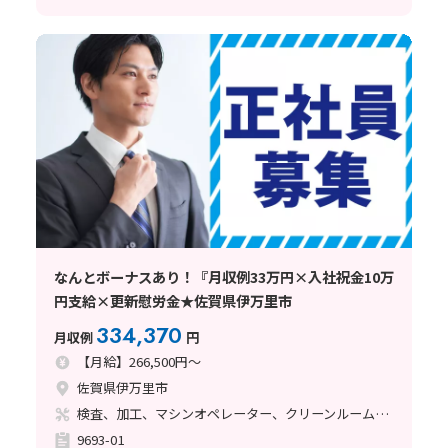
なんとボーナスあり！『月収例33万円×入社祝金10万
円支給×更新慰労金★佐賀県伊万里市
334,370
月収例
円
【月給】266,500円～
佐賀県伊万里市
検査、加工、マシンオペレーター、クリーンルーム、立ち作業
9693-01