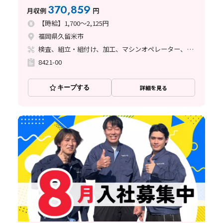
県》
370,859
月収例
円
【時給】1,700～2,125円
福岡県久留米市
検査、組立・組付け、加工、マシンオペレーター、ライン作業、鋳造・鍛造
8421-00
キープする
詳細を見る