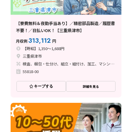
【寮費無料＆夜勤手当あり】／精密部品製造／履歴書
不要！／日払いOK！【三重県津市】
313,112
月収例
円
【時給】1,350～1,688円
三重県津市
検査、梱包・仕分け、組立・組付け、加工、マシンオペレーター、清掃・洗浄、品質管理、ライン作業、バリ取り
55818-00
キープする
詳細を見る