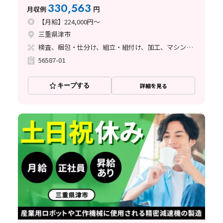
大歓迎！／充実の研修制度【三重県津市】
330,563
月収例
円
【月給】224,000円～
三重県津市
検査、梱包・仕分け、組立・組付け、加工、マシンオペレーター、清掃・洗浄、品質管理、ライン作業、バリ取り
56587-01
キープする
詳細を見る