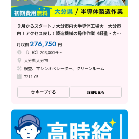
９月からスタート♪大分市内★半導体工場★ 大分市
内！アクセス良し！製造機械の操作作業《軽量・カン
タン作業》★寮費補助あり★
276,750
月収例
円
【月給】208,000円～
大分県大分市
検査、マシンオペレーター、クリーンルーム
7211-05
キープする
詳細を見る