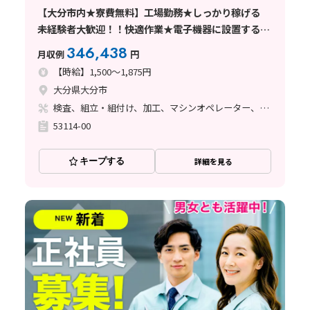
【大分市内★寮費無料】工場勤務★しっかり稼げる
未経験者大歓迎！！快適作業★電子機器に設置する針
の製造★ 工場へ行ってみよう！！
346,438
月収例
円
【時給】1,500～1,875円
大分県大分市
検査、組立・組付け、加工、マシンオペレーター、クリーンルーム
53114-00
キープする
詳細を見る