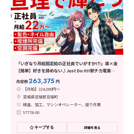
「いぎなり月給固定給の正社員でいがすか!⁈」楽×金
【簡単】好きを諦めない♪Just Do It!!駅チカ電車通
勤OK♪
263,375
月収例
円
【月給】224,000円～
宮城県亘理郡亘理町
検査、加工、マシンオペレーター、座り作業
57778-00
キープする
詳細を見る