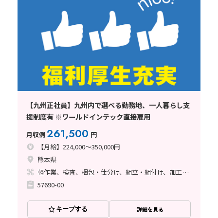
【九州正社員】九州内で選べる勤務地、一人暮らし支
援制度有 ※ワールドインテック直接雇用
261,500
月収例
円
【月給】224,000～350,000円
熊本県
軽作業、検査、梱包・仕分け、組立・組付け、加工、マシンオペレーター、クリーンルーム、清掃・洗浄、品質管理、メンテナンス・保全、フォークリフト、座り作業、玉掛け・クレーン、ライン作業、ハンダ付け、鋳造・鍛造、立ち作業、溶接、塗装、バリ取り
57690-00
キープする
詳細を見る