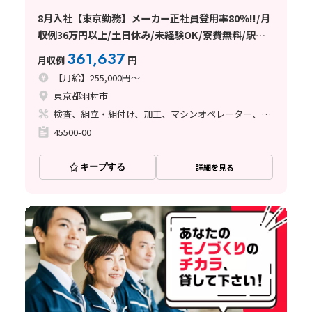
8月入社【東京勤務】メーカー正社員登用率80％!!/月
収例36万円以上/土日休み/未経験OK/寮費無料/駅チ
カ
361,637
月収例
円
【月給】255,000円～
東京都羽村市
検査、組立・組付け、加工、マシンオペレーター、ライン作業、塗装
45500-00
キープする
詳細を見る